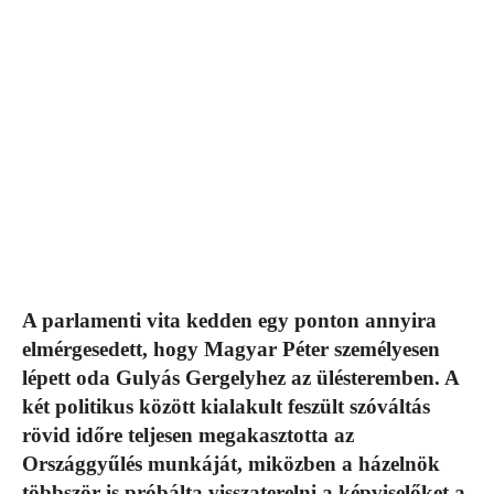
A parlamenti vita kedden egy ponton annyira
elmérgesedett, hogy Magyar Péter személyesen
lépett oda Gulyás Gergelyhez az ülésteremben. A
két politikus között kialakult feszült szóváltás
rövid időre teljesen megakasztotta az
Országgyűlés munkáját, miközben a házelnök
többször is próbálta visszaterelni a képviselőket a