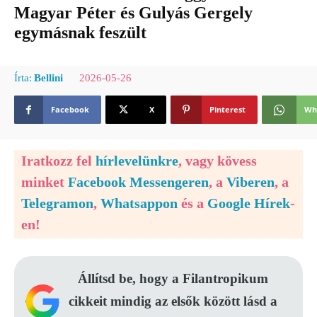
Magyar Péter és Gulyás Gergely
egymásnak feszült
2026-05-26
Írta:
Bellini
Facebook
X
Pinterest
Wh
Iratkozz fel
hírlevelünkre
, vagy kövess
minket
Facebook Messengeren
, a
Viberen
, a
Telegramon
,
Whatsappon
és a
Google Hírek
-
en!
Állítsd be, hogy a Filantropikum
cikkeit mindig az elsők között lásd a