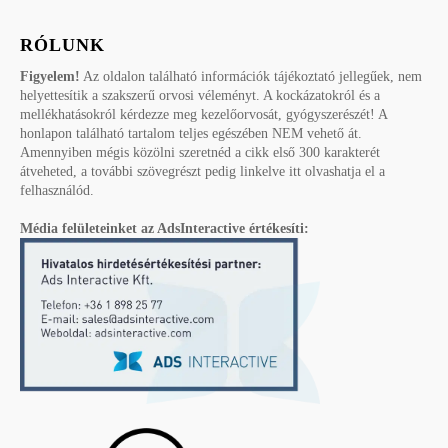
RÓLUNK
Figyelem!
Az oldalon található információk tájékoztató jellegűek, nem
helyettesítik a szakszerű orvosi véleményt. A kockázatokról és a
mellékhatásokról kérdezze meg kezelőorvosát, gyógyszerészét! A
honlapon található tartalom teljes egészében NEM vehető át.
Amennyiben mégis közölni szeretnéd a cikk első 300 karakterét
átveheted, a további szövegrészt pedig linkelve itt olvashatja el a
felhasználód.
Média felületeinket az AdsInteractive értékesíti: