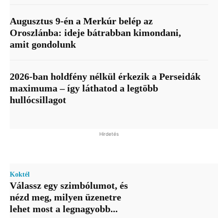
Augusztus 9-én a Merkúr belép az
Oroszlánba: ideje bátrabban kimondani,
amit gondolunk
2026-ban holdfény nélkül érkezik a Perseidák
maximuma – így láthatod a legtöbb
hullócsillagot
Hirdetés
Koktél
Válassz egy szimbólumot, és
nézd meg, milyen üzenetre
lehet most a legnagyobb...