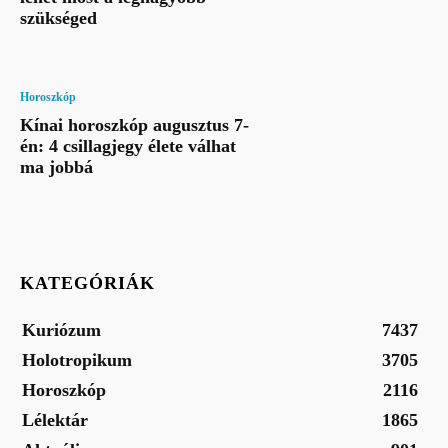
szükséged
Horoszkóp
Kínai horoszkóp augusztus 7-
én: 4 csillagjegy élete válhat
ma jobbá
KATEGÓRIÁK
Kuriózum
7437
Holotropikum
3705
Horoszkóp
2116
Lélektár
1865