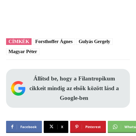
CÍMKÉK
Forsthoffer Ágnes
Gulyás Gergely
Magyar Péter
Állítsd be, hogy a Filantropikum
cikkeit mindig az elsők között lásd a
Google-ben
Facebook
X
Pinterest
Whats