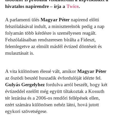
hivatalos napirendre – írja a
Twice
.
A parlamenti ülés
Magyar Péter
napirend előtti
felszólalásával indult, a miniszterelnök pedig a nap
folyamán több kérdésre is személyesen reagált.
Felszólalásaiban rendszeresen bírálta a Fideszt,
felemlegetve az elmúlt másfél évtized döntéseit és
mulasztásait is.
A vita különösen élessé vált, amikor
Magyar Péter
az őszödi beszéd huszadik évfordulóját idézte fel.
Gulyás Gergelyhez
fordulva arról beszélt, hogy két
évtizeddel ezelőtt még együtt tiltakoztak a Kossuth
tér lezárása és a 2006-os rendőri fellépések ellen,
ezért számára különösen nehéz látni, hová jutott
egykori szövetségese.