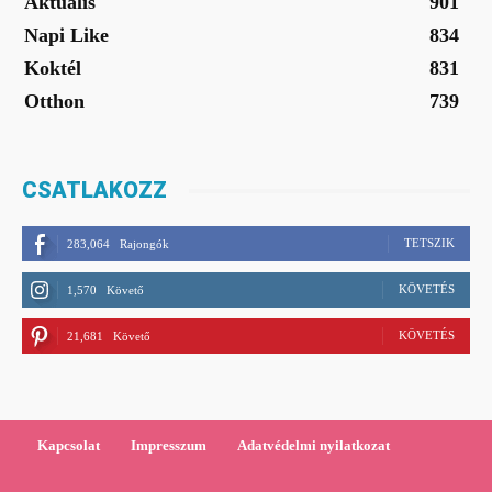
Aktuális
901
Napi Like
834
Koktél
831
Otthon
739
CSATLAKOZZ
TETSZIK
283,064
Rajongók
KÖVETÉS
1,570
Követő
KÖVETÉS
21,681
Követő
Kapcsolat
Impresszum
Adatvédelmi nyilatkozat