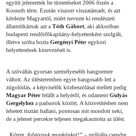
együtt jelentettek be tüntetéseket 2006 őszén a
Kossuth térre. Ezután viszont visszatámadt, és azt
kérdezte Magyartól, miért nevezte ki rendészeti
államtitkárnak azt a
Tóth Gábort
, aki akkoriban
budapesti rendőrfőkapitány-helyettesként szolgált,
illetve szóba hozta
Gergényi Péte
r egykori
helyettesének kinevezését is.
A szóváltás gyorsan személyesebb hangnemre
váltott. Az ülésteremben egyre hangosabb lett a
zúgolódás, a képviselők közbeszólásai mellett pedig
Magyar Péter
felállt a helyéről, és odament
Gulyás
Gergelyhez
a padsorok között. A közvetítésben nem
lehetett tisztán hallani, pontosan mit mondott neki,
de a jelenet percekre teljesen megakasztotta az ülést.
„Kérem, folytassuk munkánkat!”
– próbálta csendre