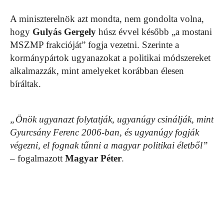
A miniszterelnök azt mondta, nem gondolta volna,
hogy
Gulyás Gergely
húsz évvel később „a mostani
MSZMP frakcióját” fogja vezetni. Szerinte a
kormánypártok ugyanazokat a politikai módszereket
alkalmazzák, mint amelyeket korábban élesen
bíráltak.
„Önök ugyanazt folytatják, ugyanúgy csinálják, mint
Gyurcsány Ferenc 2006-ban, és ugyanúgy fogják
végezni, el fognak tűnni a magyar politikai életből”
– fogalmazott
Magyar Péter
.