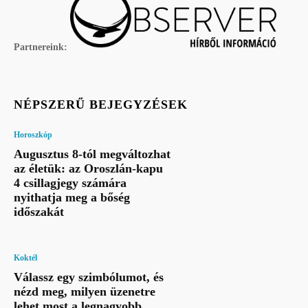
Partnereink:
NÉPSZERŰ BEJEGYZÉSEK
Horoszkóp
Augusztus 8-tól megváltozhat
az életük: az Oroszlán-kapu
4 csillagjegy számára
nyithatja meg a bőség
időszakát
Koktél
Válassz egy szimbólumot, és
nézd meg, milyen üzenetre
lehet most a legnagyobb