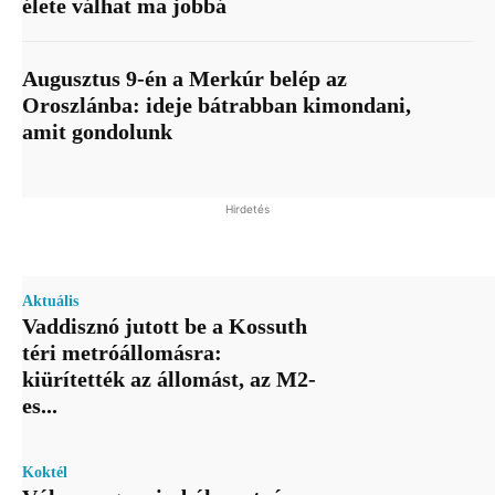
élete válhat ma jobbá
Augusztus 9-én a Merkúr belép az
Oroszlánba: ideje bátrabban kimondani,
amit gondolunk
Hirdetés
Aktuális
Vaddisznó jutott be a Kossuth
téri metróállomásra:
kiürítették az állomást, az M2-
es...
Koktél