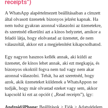
receipts”)
A WhatsApp alapértelmezett beállításaiban a címzett
által olvasott üzenetek bizonyos jelzést kapnak. Ha
nem tudsz gyakran azonnal válaszolni az üzenetekre,
és szeretnéd elkerülni azt a kínos helyzetet, amikor a
feladó látja, hogy elolvastad az üzenetet, de nem
válaszoltál, akkor ezt a megjelenítést kikapcsolhatod.
Egy nagyon hasznos kellék annak, aki küldi az
üzenetet, de kínos lehet annak, aki ezt megkapja, és
bizonyos okoktól fogva nem tud vagy nem akar
azonnal válaszolni. Tehát, ha azt szeretnéd, hogy
azok, akik üzeneteket küldenek a WhatsAppon ne
tudják, hogy már olvastad ezeket vagy sem, akkor
kapcsold ki ezt az opciót ( „Read receipts”), így:
Android/iPhone:
Beállítások > Fiók > Adatvédelem