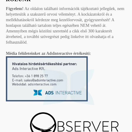
Figyelem!
Az oldalon található információk tájékoztató jellegűek, nem
helyettesítik a szakszerű orvosi véleményt. A kockázatokról és a
mellékhatásokról kérdezze meg kezelőorvosát, gyógyszerészét! A
honlapon található tartalom teljes egészében NEM vehető át.
Amennyiben mégis közölni szeretnéd a cikk első 300 karakterét
átveheted, a további szövegrészt pedig linkelve itt olvashatja el a
felhasználód.
Média felületeinket az AdsInteractive értékesíti: