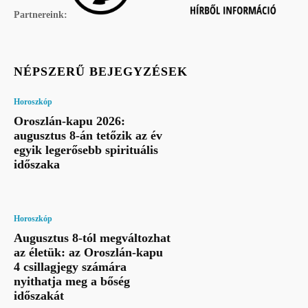
Partnereink:
NÉPSZERŰ BEJEGYZÉSEK
Horoszkóp
Oroszlán-kapu 2026:
augusztus 8-án tetőzik az év
egyik legerősebb spirituális
időszaka
Horoszkóp
Augusztus 8-tól megváltozhat
az életük: az Oroszlán-kapu
4 csillagjegy számára
nyithatja meg a bőség
időszakát