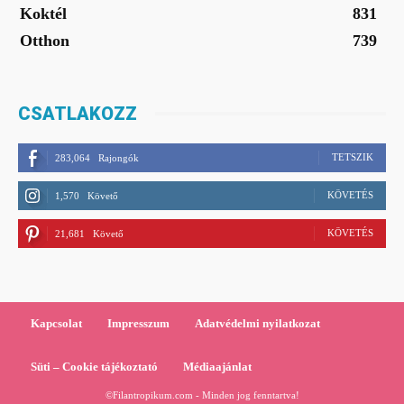
Koktél
831
Otthon
739
CSATLAKOZZ
TETSZIK
283,064
Rajongók
KÖVETÉS
1,570
Követő
KÖVETÉS
21,681
Követő
Kapcsolat
Impresszum
Adatvédelmi nyilatkozat
Süti – Cookie tájékoztató
Médiaajánlat
©Filantropikum.com - Minden jog fenntartva!