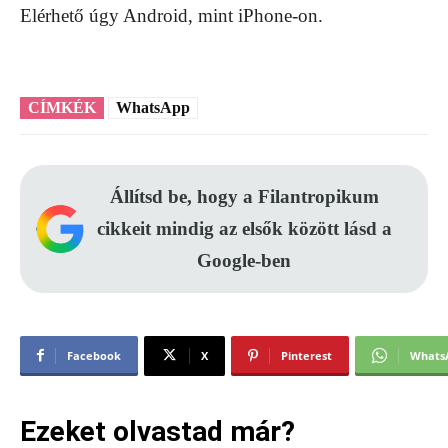
Elérhető úgy Android, mint iPhone-on.
CÍMKÉK
WhatsApp
Állítsd be, hogy a Filantropikum
cikkeit mindig az elsők között lásd a
Google-ben
Facebook
X
Pinterest
Whats
Ezeket olvastad már?