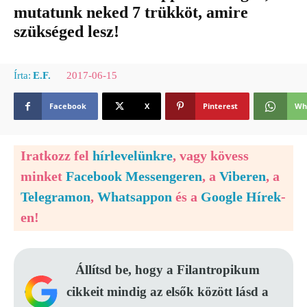
mutatunk neked 7 trükköt, amire
szükséged lesz!
2017-06-15
Írta:
E.F.
Facebook
X
Pinterest
Wh
Iratkozz fel
hírlevelünkre
, vagy kövess
minket
Facebook Messengeren
, a
Viberen
, a
Telegramon
,
Whatsappon
és a
Google Hírek
-
en!
Állítsd be, hogy a Filantropikum
cikkeit mindig az elsők között lásd a