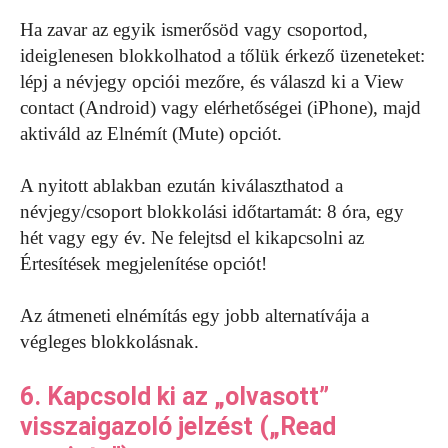
Ha zavar az egyik ismerősöd vagy csoportod,
ideiglenesen blokkolhatod a tőlük érkező üzeneteket:
lépj a névjegy opciói mezőre, és válaszd ki a View
contact (Android) vagy elérhetőségei (iPhone), majd
aktiváld az Elnémít (Mute) opciót.
A nyitott ablakban ezután kiválaszthatod a
névjegy/csoport blokkolási időtartamát: 8 óra, egy
hét vagy egy év. Ne felejtsd el kikapcsolni az
Értesítések megjelenítése opciót!
Az átmeneti elnémítás egy jobb alternatívája a
végleges blokkolásnak.
6. Kapcsold ki az „olvasott”
visszaigazoló jelzést („Read