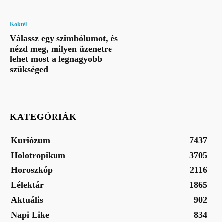
Koktél
Válassz egy szimbólumot, és
nézd meg, milyen üzenetre
lehet most a legnagyobb
szükséged
KATEGÓRIÁK
Kuriózum
7437
Holotropikum
3705
Horoszkóp
2116
Lélektár
1865
Aktuális
902
Napi Like
834