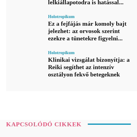
lelkiállapotodra is hatással...
Holotropikum
Ez a fejfájás már komoly bajt
jelezhet: az orvosok szerint
ezekre a tünetekre figyelni...
Holotropikum
Klinikai vizsgálat bizonyítja: a
Reiki segíthet az intenzív
osztályon fekvő betegeknek
KAPCSOLÓDÓ CIKKEK