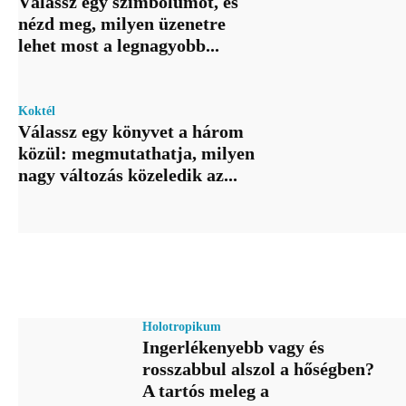
Válassz egy szimbólumot, és
nézd meg, milyen üzenetre
lehet most a legnagyobb...
Koktél
Válassz egy könyvet a három
közül: megmutathatja, milyen
nagy változás közeledik az...
Holotropikum
Ingerlékenyebb vagy és
rosszabbul alszol a hőségben?
A tartós meleg a