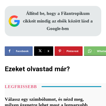
Állítsd be, hogy a Filantropikum
cikkeit mindig az elsők között lásd a
Google-ben
Facebook
X
Pinterest
Whats
Ezeket olvastad már?
LEGFRISSEBB
Válassz egy szimbólumot, és nézd meg,
milyen üzenetre lehet most a legnagyobb