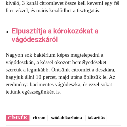
kiváló, 3 kanál citromlevet össze kell keverni egy fél
liter vízzel, és máris kezdődhet a tisztogatás.
Elpusztítja a kórokozókat a
vágódeszkáról
Nagyon sok baktérium képes megtelepedni a
vágódeszkán, a késsel okozott bemélyedéseket
szeretik a leginkább. Öntsünk citromlét a deszkára,
hagyjuk állni 10 percet, majd utána öblítsük le. Az
eredmény: bacimentes vágódeszka, és ezzel sokat
tettünk egészségünkért is.
CÍMKÉK
citrom
szódabikarbóna
takarítás