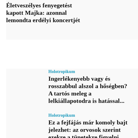
Életveszélyes fenyegetést
kapott Majka: azonnal
lemondta erdélyi koncertjét
Holotropikum
Ingerlékenyebb vagy és
rosszabbul alszol a hőségben?
A tartós meleg a
lelkiállapotodra is hatással...
Holotropikum
Ez a fejfájás már komoly bajt
jelezhet: az orvosok szerint
ezekre a tünetekre figyelni...