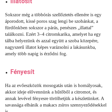
Illatosít
Sokszor még a többórás szellőztetés ellenére is egy
áporodott, kissé poros szag lengi be szobánkat, a
fürdőnkben sokszor a párás, penészes „illattal”
találkozni. Ezért 3–4 citromkarika, amelyet ha egy
tálba helyezünk és azzal együtt a szoba közepére,
nagyszerű illatot képes varázsolni a lakásunkba,
amely több napig is érződni fog.
Fényesít
Ha az evőeszközök mosogatás után is homályosak,
akkor ideje elővennünk a hűtőből a citromot, és
annak levével fényesre törölhetjük a készletünket. A
savassága elbánik a makacs zsíros szennyeződésekkel
is.