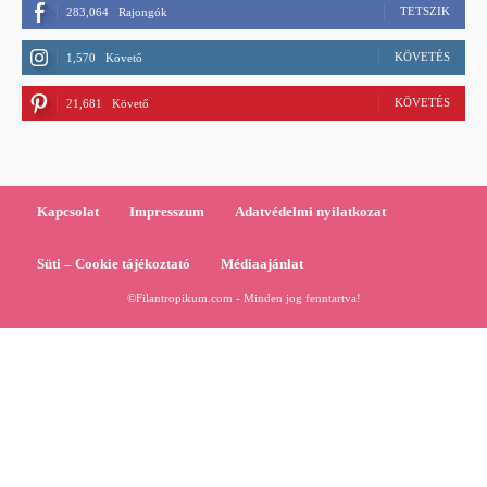
TETSZIK
283,064
Rajongók
KÖVETÉS
1,570
Követő
KÖVETÉS
21,681
Követő
Kapcsolat
Impresszum
Adatvédelmi nyilatkozat
Süti – Cookie tájékoztató
Médiaajánlat
©Filantropikum.com - Minden jog fenntartva!