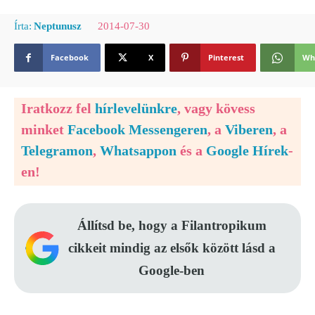
2014-07-30
Írta:
Neptunusz
Facebook
X
Pinterest
Wh
Iratkozz fel
hírlevelünkre
, vagy kövess
minket
Facebook Messengeren
, a
Viberen
, a
Telegramon
,
Whatsappon
és a
Google Hírek
-
en!
Állítsd be, hogy a Filantropikum
cikkeit mindig az elsők között lásd a
Google-ben