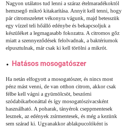
Nagyon utálatos tud lenni a száraz ételmaradékoktól
hemzsegő mikró kitakarítása. Annyit kell tenni, hogy
pár citromszeletet vékonyra vágunk, majd betesszük
egy vízzel teli hőálló edénybe és bekapcsoljuk a
készüléket a legmagasabb fokozatra. A citromos gőz
miatt a szennyeződések felolvadnak, a baktériumok
elpusztulnak, már csak ki kell törölni a mikrót.
Hatásos mosogatószer
Ha netán elfogyott a mosogatószer, és nincs most
pénz mást venni, de van otthon citrom, akkor csak
félbe kell vágni a gyümölcsöt, beszórni
szódabikarbonáttal és így mosogatószivacsként
használható. A poharak, tányérok cseppmentesek
lesznek, az edények zsírmentesek, és még a kezünk
sem szárad ki. Ugyanakkor ablakpucolóként is