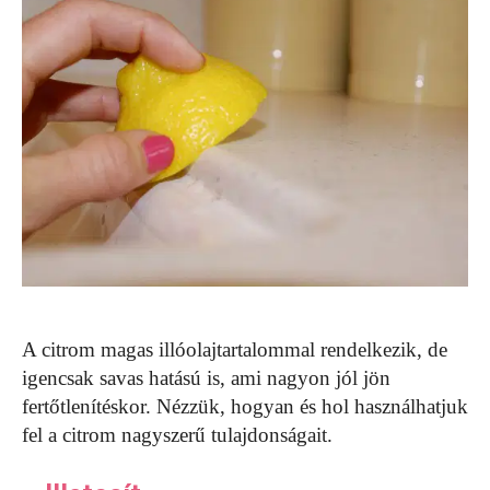
A citrom magas illóolajtartalommal rendelkezik, de
igencsak savas hatású is, ami nagyon jól jön
fertőtlenítéskor. Nézzük, hogyan és hol használhatjuk
fel a citrom nagyszerű tulajdonságait.