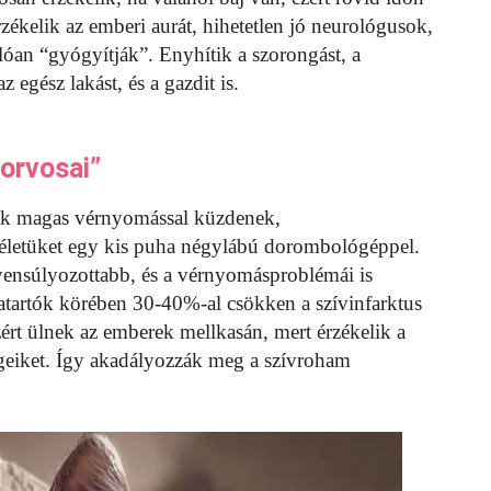
rzékelik az emberi aurát, hihetetlen jó neurológusok,
álóan “gyógyítják”. Enyhítik a szorongást, a
 egész lakást, és a gazdit is.
“orvosai”
kik magas vérnyomással küzdenek,
életüket egy kis puha négylábú dorombológéppel.
ensúlyozottabb, és a vérnyomásproblémái is
atartók körében 30-40%-al csökken a szívinfarktus
rt ülnek az emberek mellkasán, mert érzékelik a
geiket. Így akadályozzák meg a szívroham