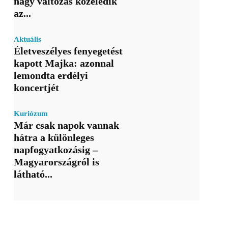
nagy változás közeledik
az...
Aktuális
Életveszélyes fenyegetést
kapott Majka: azonnal
lemondta erdélyi
koncertjét
Kuriózum
Már csak napok vannak
hátra a különleges
napfogyatkozásig –
Magyarországról is
látható...