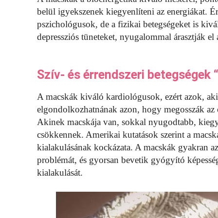
belül igyekszenek kiegyenlíteni az energiákat. É
pszichológusok, de a fizikai betegségeket is kiv
depressziós tüneteket, nyugalommal árasztják el az
Szív- és érrendszeri betegségek 
A macskák kiváló kardiológusok, ezért azok, a
elgondolkozhatnának azon, hogy megosszák az 
Akinek macskája van, sokkal nyugodtabb, kiegy
csökkennek. Amerikai kutatások szerint a macsk
kialakulásának kockázata. A macskák gyakran azé
problémát, és gyorsan bevetik gyógyító képessé
kialakulását.