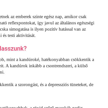
etnek az emberek szinte egész nap, amikor csak
ható reflexpontokat, így javul az általános egészségi
ska simogatása is ilyen pozitív hatással van az
 és testi aktivitását.
lasszunk?
ebb, mint a kandúroké, hatékonyabban csökkentik a
eit. A kandúrok inkább a csontrendszeri, a külső
ni.
entik a szorongást, és a depressziós tüneteket, de
hatékonyabbak, a rövid szőrű macskák pedig