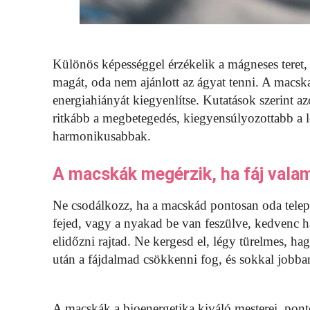
Különös képességgel érzékelik a mágneses teret, é
magát, oda nem ajánlott az ágyat tenni. A macska 
energiahiányát kiegyenlítse. Kutatások szerint a
ritkább a megbetegedés, kiegyensúlyozottabb a lé
harmonikusabbak.
A macskák megérzik, ha fáj vala
Ne csodálkozz, ha a macskád pontosan oda telepsz
fejed, vagy a nyakad be van feszülve, kedvenc há
elidőzni rajtad. Ne kergesd el, légy türelmes, h
után a fájdalmad csökkenni fog, és sokkal jobb
A macskák a bioenergetika kiváló mesterei, ponto