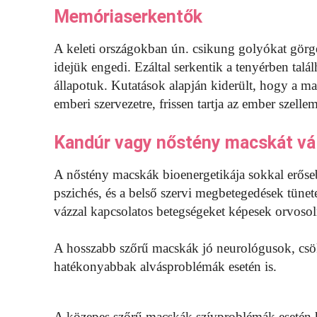
Memóriaserkentők
A keleti országokban ún. csikung golyókat görg
idejük engedi. Ezáltal serkentik a tenyérben talál
állapotuk. Kutatások alapján kiderült, hogy a mac
emberi szervezetre, frissen tartja az ember szellemi
Kandúr vagy nőstény macskát vá
A nőstény macskák bioenergetikája sokkal erős
pszichés, és a belső szervi megbetegedések tünet
vázzal kapcsolatos betegségeket képesek orvosol
A hosszabb szőrű macskák jó neurológusok, csökk
hatékonyabbak alvásproblémák esetén is.
A közepes szőrű macskák szívproblémák esetén 