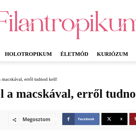
HOLOTROPIKUM
ÉLETMÓD
KURIÓZUM
a macskával, erről tudnod kell!
l a macskával, erről tudno
Megosztom
Facebook
X