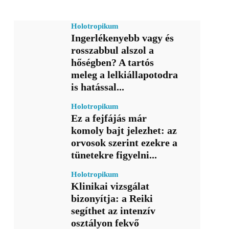
Holotropikum
Ingerlékenyebb vagy és
rosszabbul alszol a
hőségben? A tartós
meleg a lelkiállapotodra
is hatással...
Holotropikum
Ez a fejfájás már
komoly bajt jelezhet: az
orvosok szerint ezekre a
tünetekre figyelni...
Holotropikum
Klinikai vizsgálat
bizonyítja: a Reiki
segíthet az intenzív
osztályon fekvő