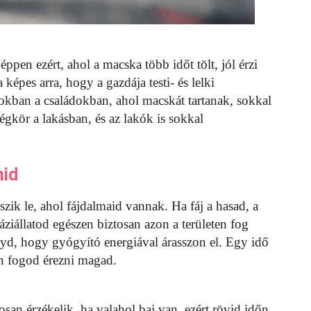
ppen ezért, ahol a macska több időt tölt, jól érzi
képes arra, hogy a gazdája testi- és lelki
zokban a családokban, ahol macskát tartanak, sokkal
gkör a lakásban, és az lakók is sokkal
mid
ik le, ahol fájdalmaid vannak. Ha fáj a hasad, a
ziállatod egészen biztosan azon a területen fog
agyd, hogy gyógyító energiával árasszon el. Egy idő
an fogod érezni magad.
san érzékelik, ha valahol baj van, ezért rövid időn