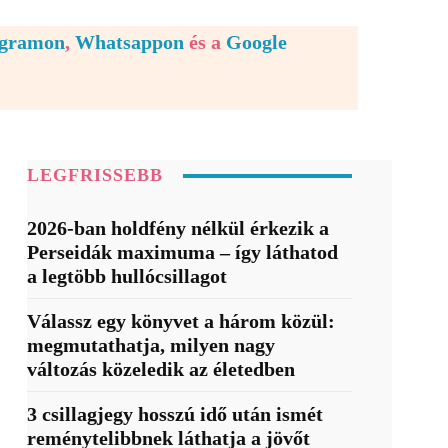
egramon
,
Whatsappon
és a
Google
LEGFRISSEBB
2026-ban holdfény nélkül érkezik a
Perseidák maximuma – így láthatod
a legtöbb hullócsillagot
Válassz egy könyvet a három közül:
megmutathatja, milyen nagy
változás közeledik az életedben
3 csillagjegy hosszú idő után ismét
reménytelibbnek láthatja a jövőt