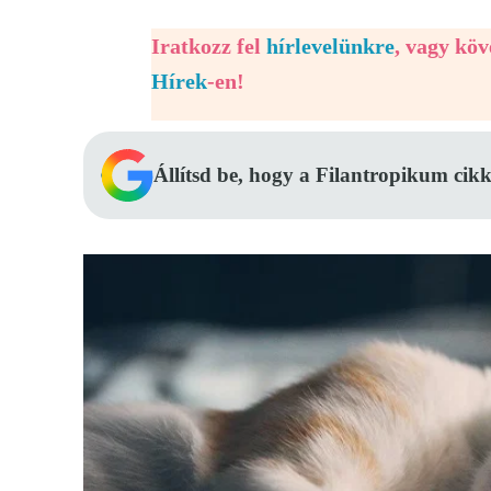
Iratkozz fel
hírlevelünkre
, vagy kö
Hírek
-en!
Állítsd be, hogy a Filantropikum cikk