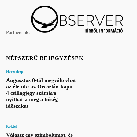
Partnereink:
NÉPSZERŰ BEJEGYZÉSEK
Horoszkóp
Augusztus 8-tól megváltozhat
az életük: az Oroszlán-kapu
4 csillagjegy számára
nyithatja meg a bőség
időszakát
Koktél
Válassz egy szimbólumot, és