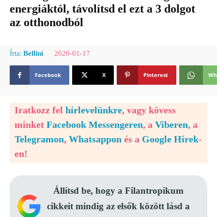
energiáktól, távolítsd el ezt a 3 dolgot
az otthonodból
2020-01-17
Írta:
Bellini
Facebook
X
Pinterest
Wh
Iratkozz fel
hírlevelünkre
, vagy kövess
minket
Facebook Messengeren
, a
Viberen
, a
Telegramon
,
Whatsappon
és a
Google Hírek
-
en!
Állítsd be, hogy a Filantropikum
cikkeit mindig az elsők között lásd a