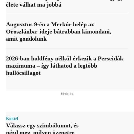
élete válhat ma jobbá
Augusztus 9-én a Merkúr belép az
Oroszlánba: ideje bátrabban kimondani,
amit gondolunk
2026-ban holdfény nélkül érkezik a Perseidák
maximuma – így láthatod a legtöbb
hullócsillagot
Hirdetés
Koktél
Válassz egy szimbólumot, és
nézd meg, milyen üzenetre