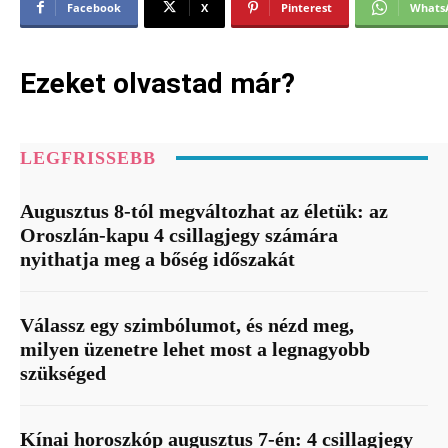
Facebook
X
Pinterest
Whats
Ezeket olvastad már?
LEGFRISSEBB
Augusztus 8-tól megváltozhat az életük: az
Oroszlán-kapu 4 csillagjegy számára
nyithatja meg a bőség időszakát
Válassz egy szimbólumot, és nézd meg,
milyen üzenetre lehet most a legnagyobb
szükséged
Kínai horoszkóp augusztus 7-én: 4 csillagjegy