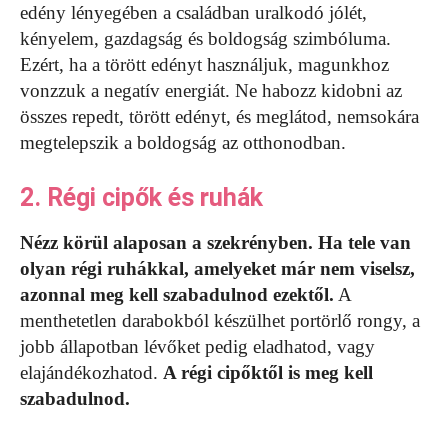
edény lényegében a családban uralkodó jólét,
kényelem, gazdagság és boldogság szimbóluma.
Ezért, ha a törött edényt használjuk, magunkhoz
vonzzuk a negatív energiát. Ne habozz kidobni az
összes repedt, törött edényt, és meglátod, nemsokára
megtelepszik a boldogság az otthonodban.
2. Régi cipők és ruhák
Nézz körül alaposan a szekrényben.
Ha tele van
olyan régi ruhákkal, amelyeket már nem viselsz,
azonnal meg kell szabadulnod ezektől.
A
menthetetlen darabokból készülhet portörlő rongy, a
jobb állapotban lévőket pedig eladhatod, vagy
elajándékozhatod.
A régi cipőktől is meg kell
szabadulnod.