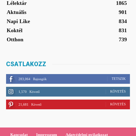
Lélektár
1865
Aktuális
901
Napi Like
834
Koktél
831
Otthon
739
CSATLAKOZZ
TETSZIK
283,064
Rajongók
KÖVETÉS
1,570
Követő
KÖVETÉS
21,681
Követő
Kapcsolat
Impresszum
Adatvédelmi nyilatkozat