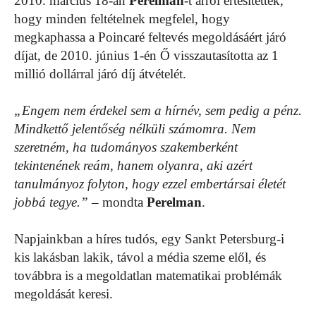
2010. március 18-án
Perelman
-t arról értesítették,
hogy minden feltételnek megfelel, hogy
megkaphassa a Poincaré feltevés megoldásáért járó
díjat, de 2010. június 1-én Ő visszautasította az 1
millió dollárral járó díj átvételét.
„Engem nem érdekel sem a hírnév, sem pedig a pénz.
Mindkettő jelentőség nélküli számomra. Nem
szeretném, ha tudományos szakemberként
tekintenének reám, hanem olyanra, aki azért
tanulmányoz folyton, hogy ezzel embertársai életét
jobbá tegye.”
– mondta
Perelman
.
Napjainkban a híres tudós, egy Sankt Petersburg-i
kis lakásban lakik, távol a média szeme elől, és
továbbra is a megoldatlan matematikai problémák
megoldását keresi.