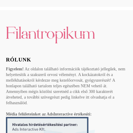
RÓLUNK
Figyelem!
Az oldalon található információk tájékoztató jellegűek, nem
helyettesítik a szakszerű orvosi véleményt. A kockázatokról és a
mellékhatásokról kérdezze meg kezelőorvosát, gyógyszerészét! A
honlapon található tartalom teljes egészében NEM vehető át.
Amennyiben mégis közölni szeretnéd a cikk első 300 karakterét
átveheted, a további szövegrészt pedig linkelve itt olvashatja el a
felhasználód.
Média felületeinket az AdsInteractive értékesíti: