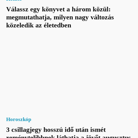
Válassz egy könyvet a három közül:
megmutathatja, milyen nagy változás
közeledik az életedben
Horoszkóp
3 csillagjegy hosszú idő után ismét
reménytelibbnek láthatja a jövőt augusztus