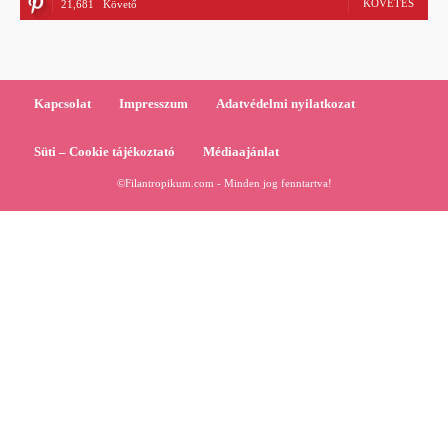
KÖVETÉS
21,681
Követő
Kapcsolat
Impresszum
Adatvédelmi nyilatkozat
Süti – Cookie tájékoztató
Médiaajánlat
©Filantropikum.com - Minden jog fenntartva!