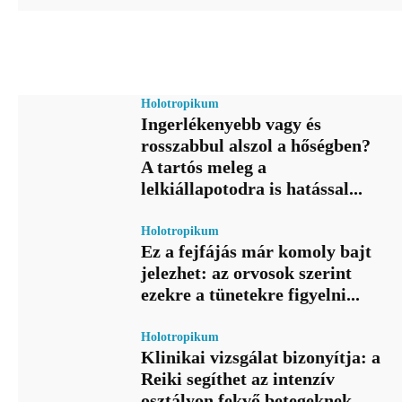
Holotropikum
Ingerlékenyebb vagy és
rosszabbul alszol a hőségben?
A tartós meleg a
lelkiállapotodra is hatással...
Holotropikum
Ez a fejfájás már komoly bajt
jelezhet: az orvosok szerint
ezekre a tünetekre figyelni...
Holotropikum
Klinikai vizsgálat bizonyítja: a
Reiki segíthet az intenzív
osztályon fekvő betegeknek