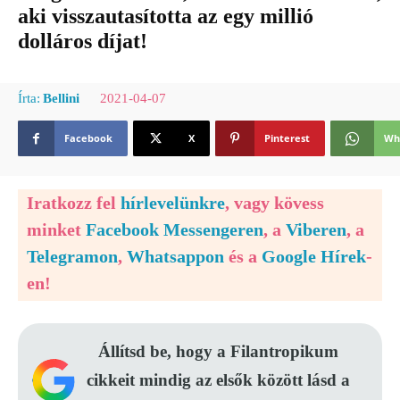
aki visszautasította az egy millió
dolláros díjat!
2021-04-07
Írta:
Bellini
Facebook
X
Pinterest
Wh
Iratkozz fel
hírlevelünkre
, vagy kövess
minket
Facebook Messengeren
, a
Viberen
, a
Telegramon
,
Whatsappon
és a
Google Hírek
-
en!
Állítsd be, hogy a Filantropikum
cikkeit mindig az elsők között lásd a