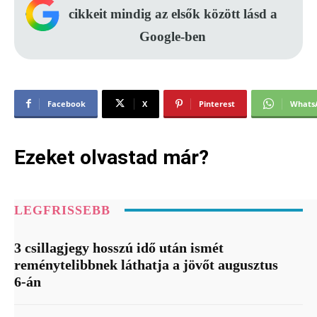
cikkeit mindig az elsők között lásd a
Google-ben
Facebook
X
Pinterest
Whats
Ezeket olvastad már?
LEGFRISSEBB
3 csillagjegy hosszú idő után ismét
reménytelibbnek láthatja a jövőt augusztus
6-án