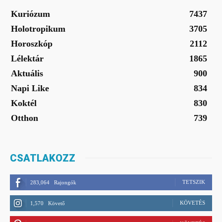
Kuriózum
7437
Holotropikum
3705
Horoszkóp
2112
Lélektár
1865
Aktuális
900
Napi Like
834
Koktél
830
Otthon
739
CSATLAKOZZ
TETSZIK
283,064
Rajongók
KÖVETÉS
1,570
Követő