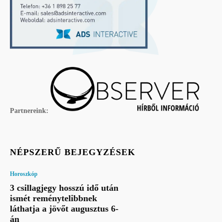
Partnereink:
NÉPSZERŰ BEJEGYZÉSEK
Horoszkóp
3 csillagjegy hosszú idő után
ismét reménytelibbnek
láthatja a jövőt augusztus 6-
án