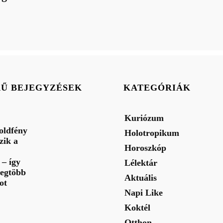
RŰ BEJEGYZÉSEK
KATEGÓRIÁK
Kuriózum
oldfény
Holotropikum
zik a
Horoszkóp
– így
Lélektár
legtöbb
Aktuális
ot
Napi Like
Koktél
Otthon