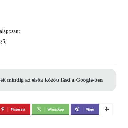
 alaposan;
égű;
eit mindig az elsők között lásd a Google-ben
Pinterest
WhatsApp
Viber