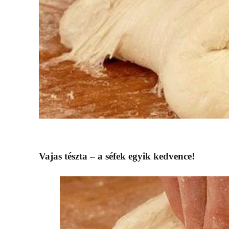
Vajas tészta – a séfek egyik kedvence!