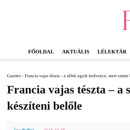
FŐOLDAL
AKTUÁLIS
LÉLEKTÁR
Gasztro
Francia vajas tészta - a séfek egyik kedvence, mert szinte 
Francia vajas tészta – a 
készíteni belőle
2018-10-28
Írta:
Bellini