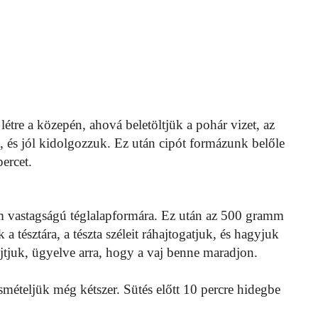
 létre a közepén, ahová beletöltjük a pohár vizet, az
uk, és jól kidolgozzuk. Ez után cipót formázunk belőle
ercet.
 cm vastagságú téglalapformára. Ez után az 500 gramm
a tésztára, a tészta széleit ráhajtogatjuk, és hagyjuk
újtjuk, ügyelve arra, hogy a vaj benne maradjon.
ismételjük még kétszer. Sütés előtt 10 percre hidegbe