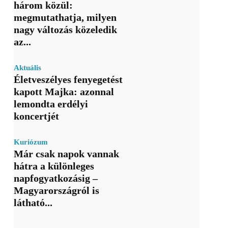
három közül:
megmutathatja, milyen
nagy változás közeledik
az...
Aktuális
Életveszélyes fenyegetést
kapott Majka: azonnal
lemondta erdélyi
koncertjét
Kuriózum
Már csak napok vannak
hátra a különleges
napfogyatkozásig –
Magyarországról is
látható...