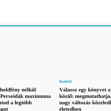
Koktél
holdfény nélkül
Válassz egy könyvet 
a Perseidák maximuma
közül: megmutathatja
atod a legtöbb
nagy változás közeled
agot
életedben