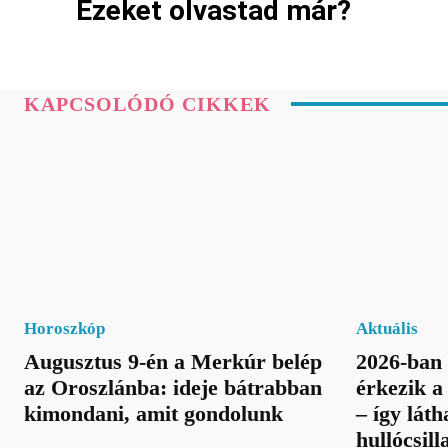
Ezeket olvastad már?
KAPCSOLÓDÓ CIKKEK
Horoszkóp
Aktuális
Augusztus 9-én a Merkúr belép
2026-ban 
az Oroszlánba: ideje bátrabban
érkezik 
kimondani, amit gondolunk
– így láth
hullócsill