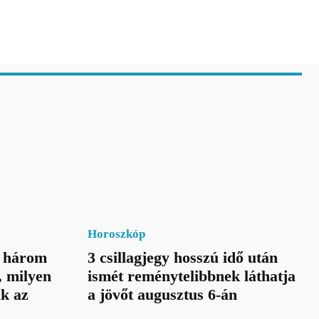
Horoszkóp
a három
3 csillagjegy hosszú idő után
, milyen
ismét reménytelibbnek láthatja
ik az
a jövőt augusztus 6-án