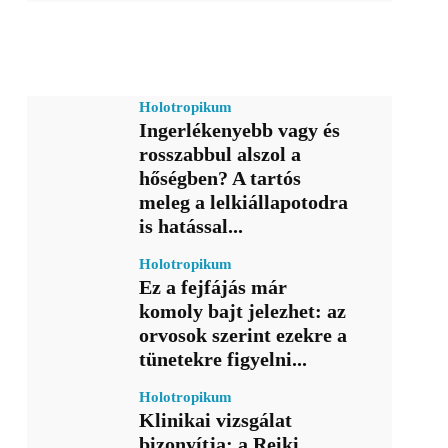
Holotropikum
Ingerlékenyebb vagy és
rosszabbul alszol a
hőségben? A tartós
meleg a lelkiállapotodra
is hatással...
Holotropikum
Ez a fejfájás már
komoly bajt jelezhet: az
orvosok szerint ezekre a
tünetekre figyelni...
Holotropikum
Klinikai vizsgálat
bizonyítja: a Reiki