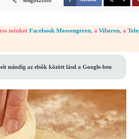
Megosztom
vess minket
Facebook Messengeren
, a
Viberen
, a
Tel
eit mindig az elsők között lásd a Google-ben