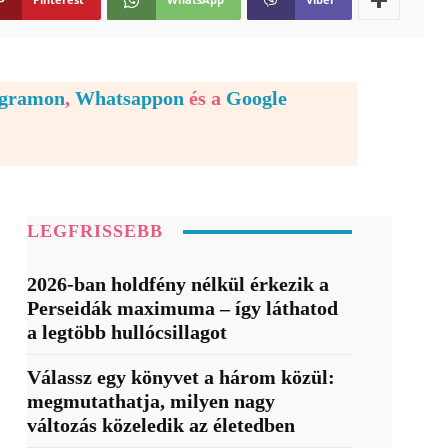
egramon
,
Whatsappon
és a
Google
LEGFRISSEBB
2026-ban holdfény nélkül érkezik a
Perseidák maximuma – így láthatod
a legtöbb hullócsillagot
Válassz egy könyvet a három közül:
megmutathatja, milyen nagy
változás közeledik az életedben