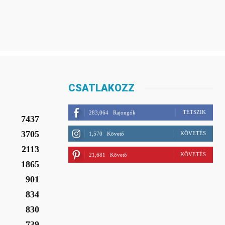
CSATLAKOZZ
TETSZIK
283,064
Rajongók
7437
3705
KÖVETÉS
1,570
Követő
2113
KÖVETÉS
21,681
Követő
1865
901
834
830
739