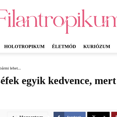
HOLOTROPIKUM
ÉLETMÓD
KURIÓZUM
bármi lehet...
séfek egyik kedvence, mert
Facebook
X