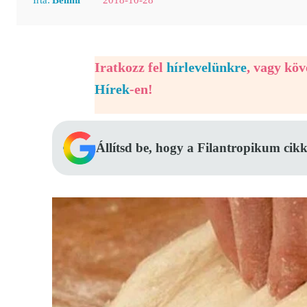
Iratkozz fel
hírlevelünkre
, vagy kö
Hírek
-en!
Állítsd be, hogy a Filantropikum cikk