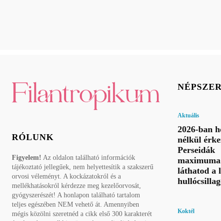
NÉPSZE
Aktuális
2026-ban h
RÓLUNK
nélkül érke
Perseidák
Figyelem!
Az oldalon található információk
maximuma 
tájékoztató jellegűek, nem helyettesítik a szakszerű
láthatod a 
orvosi véleményt. A kockázatokról és a
hullócsillag
mellékhatásokról kérdezze meg kezelőorvosát,
gyógyszerészét! A honlapon található tartalom
teljes egészében NEM vehető át. Amennyiben
Koktél
mégis közölni szeretnéd a cikk első 300 karakterét