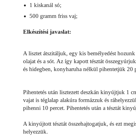
1 kiskanál só;
500 gramm friss vaj;
Elkészítési javaslat:
A lisztet átszitáljuk, egy kis bemélyedést hozunk
olajat és a sót. Az így kapott tésztát összegyúrj
és hidegben, konyharuha nélkül pihentetjük 20 p
Pihentetés után lisztezett deszkán kinyújtjuk 1
vajat is téglalap alakúra formázzuk és ráhelyezzük 
pihenni 10 percet. Pihentetés után a tésztát kiny
A kinyújtott tésztát összehajtogatjuk, és ezt meg
helyezzük.