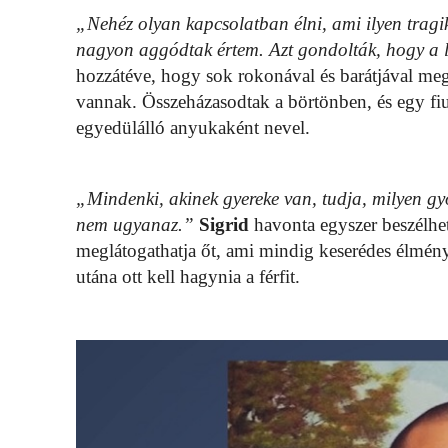
„Nehéz olyan kapcsolatban élni, ami ilyen trag
nagyon aggódtak értem. Azt gondolták, hogy a 
hozzátéve, hogy sok rokonával és barátjával me
vannak. Összeházasodtak a börtönben, és egy fiuk
egyedülálló anyukaként nevel.
„Mindenki, akinek gyereke van, tudja, milyen gy
nem ugyanaz.”
Sigrid
havonta egyszer beszélhet
meglátogathatja őt, ami mindig keserédes élmény.
utána ott kell hagynia a férfit.