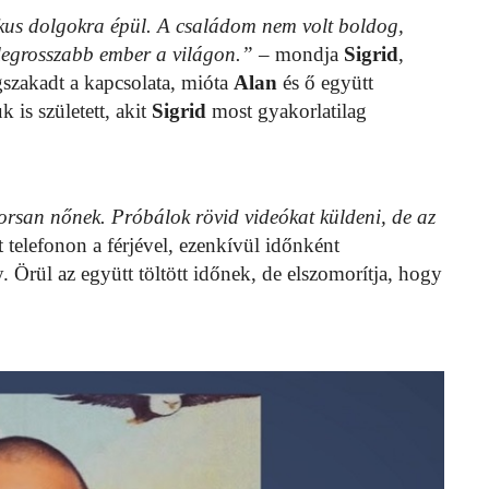
ikus dolgokra épül. A családom nem volt boldog,
legrosszabb ember a világon.”
– mondja
Sigrid
,
gszakadt a kapcsolata, mióta
Alan
és ő együtt
 is született, akit
Sigrid
most gyakorlatilag
orsan nőnek. Próbálok rövid videókat küldeni, de az
 telefonon a férjével, ezenkívül időnként
 Örül az együtt töltött időnek, de elszomorítja, hogy