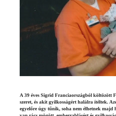
A 39 éves Sigrid Franciaországból költözött F
szeret, és akit gyilkosságért halálra ítéltek. A
egyelőre úgy tűnik, soha nem élhetnek majd
van rács mögött, emberrablásért és gyilkosságér