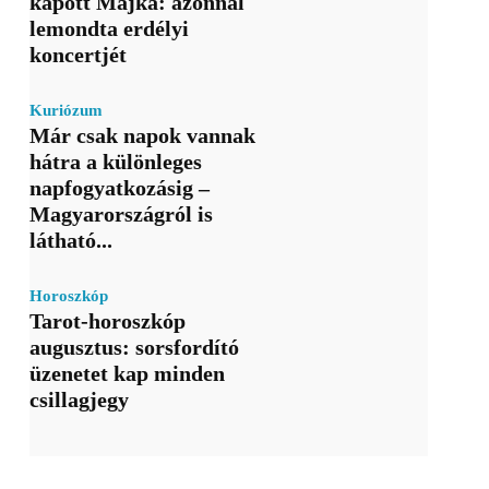
kapott Majka: azonnal
lemondta erdélyi
koncertjét
Kuriózum
Már csak napok vannak
hátra a különleges
napfogyatkozásig –
Magyarországról is
látható...
Horoszkóp
Tarot-horoszkóp
augusztus: sorsfordító
üzenetet kap minden
csillagjegy