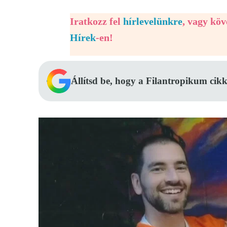
Iratkozz fel
hírlevelünkre
, vagy kö
Hírek
-en!
Állítsd be, hogy a Filantropikum cikk