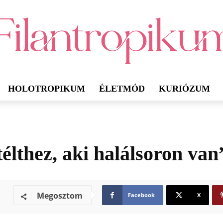
HOLOTROPIKUM
ÉLETMÓD
KURIÓZUM
élthez, aki halálsoron van
Megosztom
Facebook
X