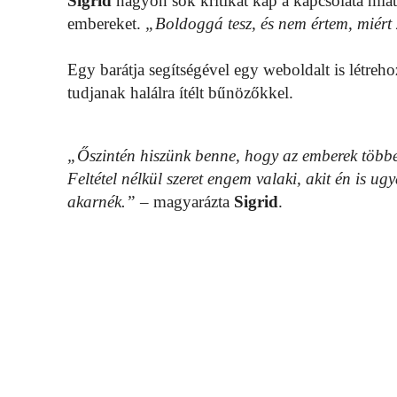
Sigrid
nagyon sok kritikát kap a kapcsolata miatt
embereket.
„Boldoggá tesz, és nem értem, miért 
Egy barátja segítségével egy weboldalt is létreho
tudjanak halálra ítélt bűnözőkkel.
„Őszintén hiszünk benne, hogy az emberek többet
Feltétel nélkül szeret engem valaki, akit én is u
akarnék.”
– magyarázta
Sigrid
.