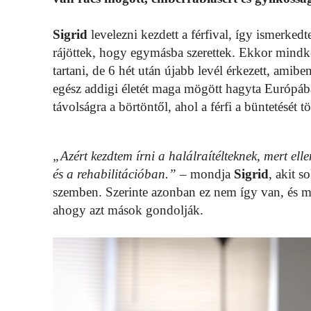
Sigrid
levelezni kezdett a férfival, így ismerked
rájöttek, hogy egymásba szerettek. Ekkor mindke
tartani, de 6 hét után újabb levél érkezett, amibe
egész addigi életét maga mögött hagyta Európába
távolságra a börtöntől, ahol a férfi a büntetését töl
„Azért kezdtem írni a halálraítélteknek, mert ell
és a rehabilitációban.”
– mondja
Sigrid
, akit 
szemben. Szerinte azonban ez nem így van, és 
ahogy azt mások gondolják.