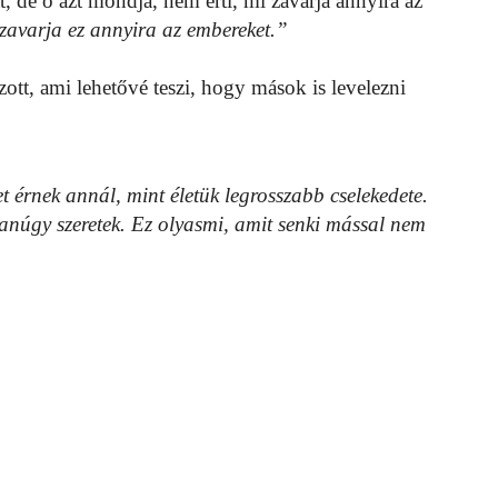
, de ő azt mondja, nem érti, mi zavarja annyira az
zavarja ez annyira az embereket.”
zott, ami lehetővé teszi, hogy mások is levelezni
 érnek annál, mint életük legrosszabb cselekedete.
gyanúgy szeretek. Ez olyasmi, amit senki mással nem