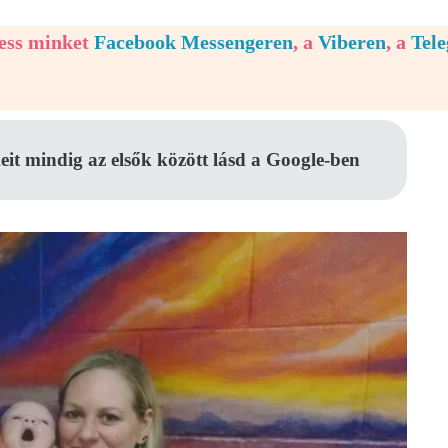
vess minket
Facebook Messengeren
, a
Viberen
, a
Tel
eit mindig az elsők között lásd a Google-ben