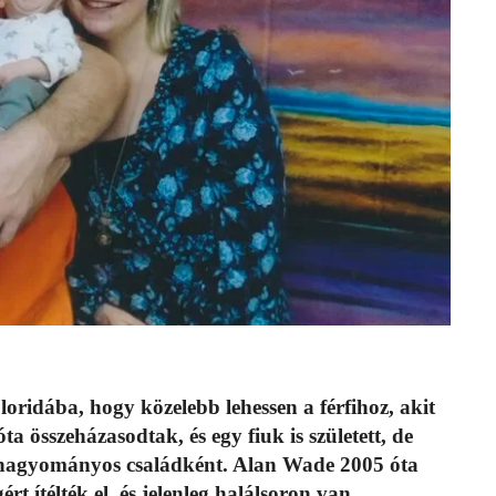
loridába, hogy közelebb lehessen a férfihoz, akit
zóta összeházasodtak, és egy fiuk is született, de
 hagyományos családként. Alan Wade 2005 óta
t ítélték el, és jelenleg halálsoron van.