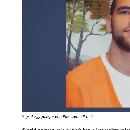
Sigrid egy jóképű elítéltbe szeretett bele