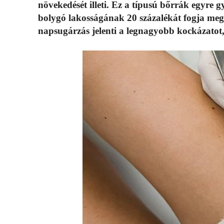
növekedését illeti. Ez a típusú bőrrák egyre gy
bolygó lakosságának 20 százalékát fogja meg
napsugárzás jelenti a legnagyobb kockázatot,