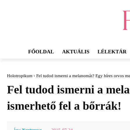
FŐOLDAL
AKTUÁLIS
LÉLEKTÁR
Holotropikum
Fel tudod ismerni a melanomát? Egy híres orvos me
Fel tudod ismerni a mel
ismerhető fel a bőrrák!
2015-07-24
Írta:
Neptunusz