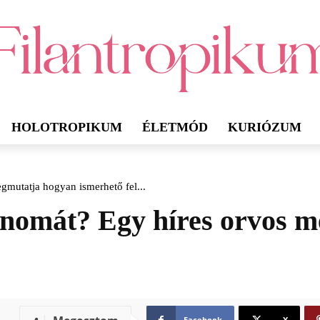
HOLOTROPIKUM
ÉLETMÓD
KURIÓZUM
gmutatja hogyan ismerhető fel...
anomát? Egy híres orvos 
Facebook
X