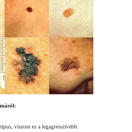
ómáról:
pus, viszont ez a legagresszívebb.