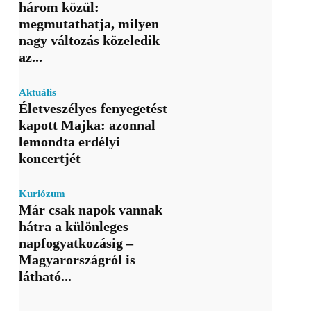
három közül:
megmutathatja, milyen
nagy változás közeledik
az...
Aktuális
Életveszélyes fenyegetést
kapott Majka: azonnal
lemondta erdélyi
koncertjét
Kuriózum
Már csak napok vannak
hátra a különleges
napfogyatkozásig –
Magyarországról is
látható...