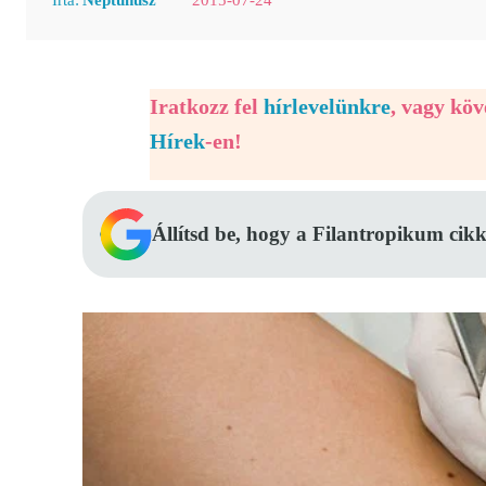
Iratkozz fel
hírlevelünkre
, vagy kö
Hírek
-en!
Állítsd be, hogy a Filantropikum cikk