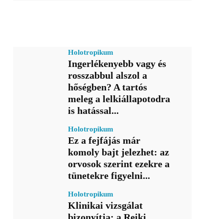
Holotropikum
Ingerlékenyebb vagy és
rosszabbul alszol a
hőségben? A tartós
meleg a lelkiállapotodra
is hatással...
Holotropikum
Ez a fejfájás már
komoly bajt jelezhet: az
orvosok szerint ezekre a
tünetekre figyelni...
Holotropikum
Klinikai vizsgálat
bizonyítja: a Reiki