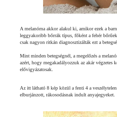
A melanóma akkor alakul ki, amikor ezek a barn
leggyakoribb bőrrák típus, főként a fehér bőrűek
csak nagyon ritkán diagnosztizálták ezt a betegsé
Mint minden betegségnél, a megelőzés a melanóma
azért, hogy megakadályozzuk az akár végzetes k
elővigyázatosak.
Az itt látható 8 kép közül a fenti 4 a veszélytele
elburjánzott, rákosodásnak indult anyajegyeket.