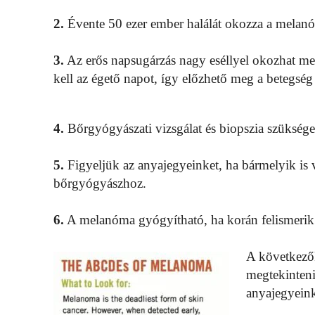
2.
Évente 50 ezer ember halálát okozza a melan
3.
Az erős napsugárzás nagy eséllyel okozhat me
kell az égető napot, így előzhető meg a betegség
4.
Bőrgyógyászati vizsgálat és biopszia szükség
5.
Figyeljük az anyajegyeinket, ha bármelyik is 
bőrgyógyászhoz.
6.
A melanóma gyógyítható, ha korán felismerik
A következőkb
megtekinteni
anyajegyeink