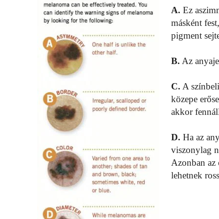
A.
Ez aszimme
másként fest
pigment sejt
B.
Az anyaje
C.
A színbel
közepe erőse
akkor fennál
D.
Ha az any
viszonylag 
Azonban az e
lehetnek ros