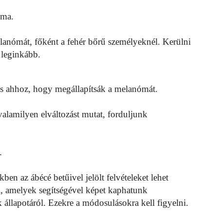
óma.
lanómát, főként a fehér bőrű személyeknél. Kerülni
 leginkább.
es ahhoz, hogy megállapítsák a melanómát.
valamilyen elváltozást mutat, forduljunk
.
en az ábécé betűivel jelölt felvételeket lehet
, amelyek segítségével képet kaphatunk
 állapotáról. Ezekre a módosulásokra kell figyelni.