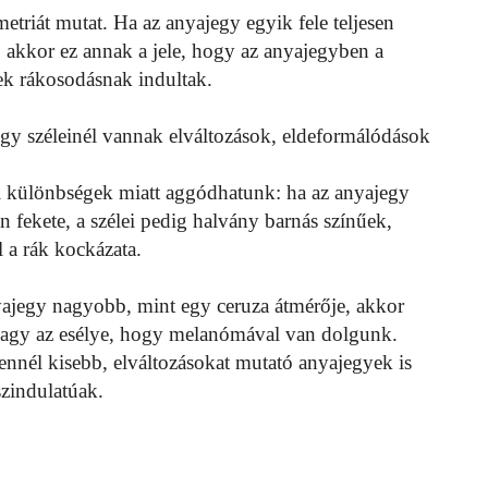
triát mutat. Ha az anyajegy egyik fele teljesen
, akkor ez annak a jele, hogy az anyajegyben a
ek rákosodásnak indultak.
gy széleinél vannak elváltozások, eldeformálódások
i különbségek miatt aggódhatunk: ha az anyajegy
n fekete, a szélei pedig halvány barnás színűek,
l a rák kockázata.
ajegy nagyobb, mint egy ceruza átmérője, akkor
nagy az esélye, hogy melanómával van dolgunk.
nnél kisebb, elváltozásokat mutató anyajegyek is
szindulatúak.