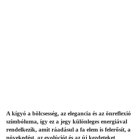
A kígyó a bölcsesség, az elegancia és az önreflexió
szimbóluma, így ez a jegy különleges energiával
rendelkezik, amit ráadásul a fa elem is felerősít, a
növekedést, az evolúciót és az új kezdeteket