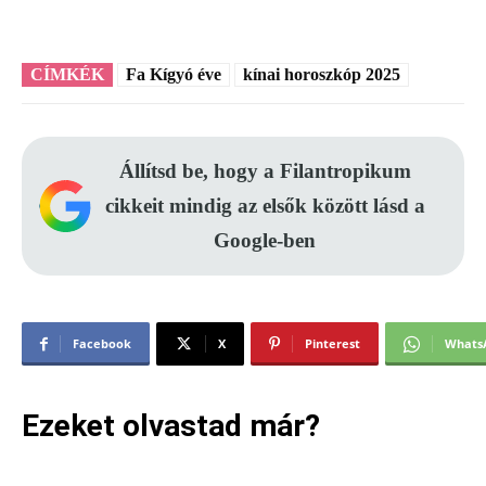
CÍMKÉK
Fa Kígyó éve
kínai horoszkóp 2025
Állítsd be, hogy a Filantropikum
cikkeit mindig az elsők között lásd a
Google-ben
Facebook
X
Pinterest
Whats
Ezeket olvastad már?