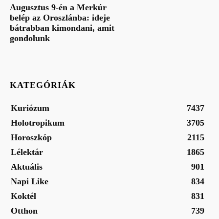
Augusztus 9-én a Merkúr
belép az Oroszlánba: ideje
bátrabban kimondani, amit
gondolunk
KATEGÓRIÁK
Kuriózum
7437
Holotropikum
3705
Horoszkóp
2115
Lélektár
1865
Aktuális
901
Napi Like
834
Koktél
831
Otthon
739