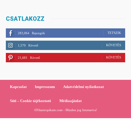
CSATLAKOZZ
TETSZIK
283,064
Rajongók
KÖVETÉS
1,570
Követő
KÖVETÉS
21,681
Követő
Kapcsolat
Impresszum
Adatvédelmi nyilatkozat
Süti – Cookie tájékoztató
Médiaajánlat
©Filantropikum.com - Minden jog fenntartva!