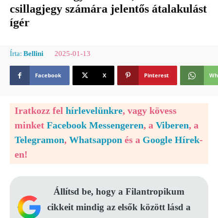
csillagjegy számára jelentős átalakulást
ígér
2025-01-13
Írta:
Bellini
Facebook
X
Pinterest
Wh
Iratkozz fel
hírlevelünkre
, vagy kövess
minket
Facebook Messengeren
, a
Viberen
, a
Telegramon
,
Whatsappon
és a
Google Hírek
-
en!
Állítsd be, hogy a Filantropikum
cikkeit mindig az elsők között lásd a