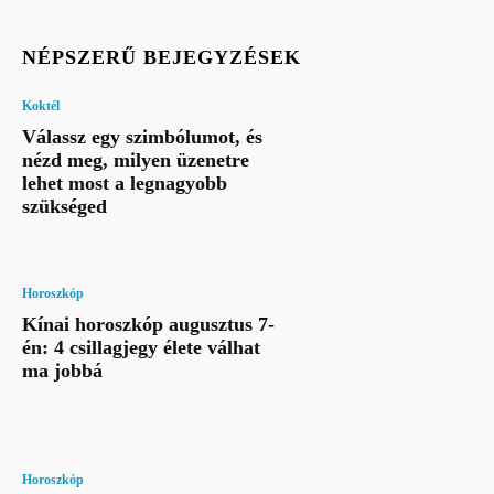
NÉPSZERŰ BEJEGYZÉSEK
Koktél
Válassz egy szimbólumot, és
nézd meg, milyen üzenetre
lehet most a legnagyobb
szükséged
Horoszkóp
Kínai horoszkóp augusztus 7-
én: 4 csillagjegy élete válhat
ma jobbá
Horoszkóp