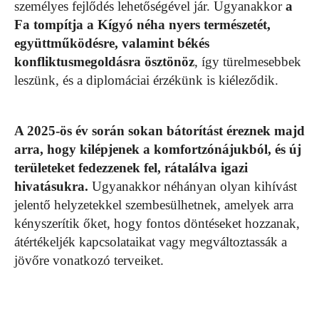
személyes fejlődés lehetőségével jár. Ugyanakkor
a
Fa tompítja a Kígyó néha nyers természetét,
együttműködésre, valamint békés
konfliktusmegoldásra ösztönöz
, így türelmesebbek
leszünk, és a diplomáciai érzékünk is kiéleződik.
A 2025-ös év során sokan bátorítást éreznek majd
arra, hogy kilépjenek a komfortzónájukból, és új
területeket fedezzenek fel, rátalálva igazi
hivatásukra.
Ugyanakkor néhányan olyan kihívást
jelentő helyzetekkel szembesülhetnek, amelyek arra
kényszerítik őket, hogy fontos döntéseket hozzanak,
átértékeljék kapcsolataikat vagy megváltoztassák a
jövőre vonatkozó terveiket.