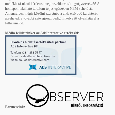
mellékhatásokról kérdezze meg kezelőorvosát, gyógyszerészét! A
honlapon található tartalom teljes egészében NEM vehető át.
Amennyiben mégis közölni szeretnéd a cikk első 300 karakterét
átveheted, a további szövegrészt pedig linkelve itt olvashatja el a
felhasználód.
Média felületeinket az AdsInteractive értékesíti:
Partnereink: