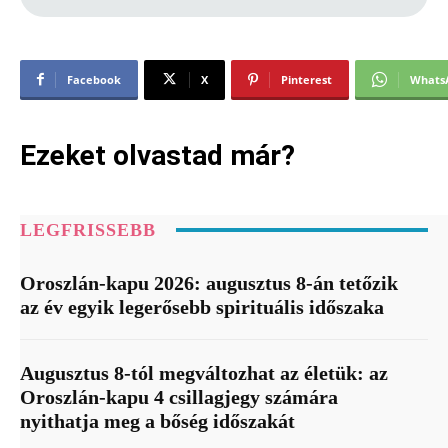
Facebook
X
Pinterest
Whats
Ezeket olvastad már?
LEGFRISSEBB
Oroszlán-kapu 2026: augusztus 8-án tetőzik
az év egyik legerősebb spirituális időszaka
Augusztus 8-tól megváltozhat az életük: az
Oroszlán-kapu 4 csillagjegy számára
nyithatja meg a bőség időszakát