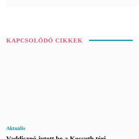
KAPCSOLÓDÓ CIKKEK
Aktuális
Vaddisznó jutott be a Kossuth téri