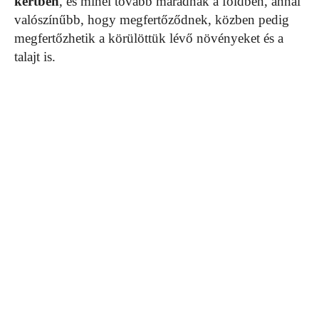
kertben
, és minél tovább maradnak a földben, annál
valószínűbb, hogy megfertőződnek, közben pedig
megfertőzhetik a körülöttük lévő növényeket és a
talajt is.