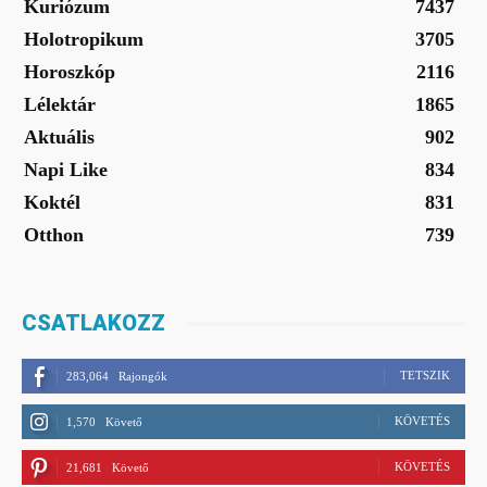
Kuriózum
7437
Holotropikum
3705
Horoszkóp
2116
Lélektár
1865
Aktuális
902
Napi Like
834
Koktél
831
Otthon
739
CSATLAKOZZ
TETSZIK
283,064
Rajongók
KÖVETÉS
1,570
Követő
KÖVETÉS
21,681
Követő