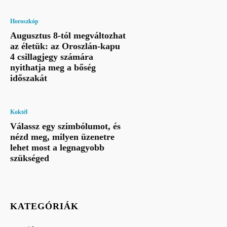
Horoszkóp
Augusztus 8-tól megváltozhat
az életük: az Oroszlán-kapu
4 csillagjegy számára
nyithatja meg a bőség
időszakát
Koktél
Válassz egy szimbólumot, és
nézd meg, milyen üzenetre
lehet most a legnagyobb
szükséged
KATEGÓRIÁK