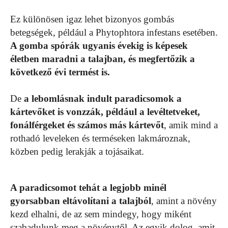
Ez különösen igaz lehet bizonyos gombás
betegségek, például a Phytophtora infestans esetében.
A gomba spórák ugyanis évekig is képesek
életben maradni a talajban, és megfertőzik a
következő évi termést is.
De
a lebomlásnak indult paradicsomok a
kártevőket is vonzzák, például a levéltetveket,
fonálférgeket és számos más kártevőt
, amik mind a
rothadó leveleken és terméseken lakmároznak,
közben pedig lerakják a tojásaikat.
A paradicsomot tehát a legjobb minél
gyorsabban eltávolítani a talajból
, amint a növény
kezd elhalni, de az sem mindegy, hogy miként
szabadulunk meg a növénytől. Az egyik dolog, amit