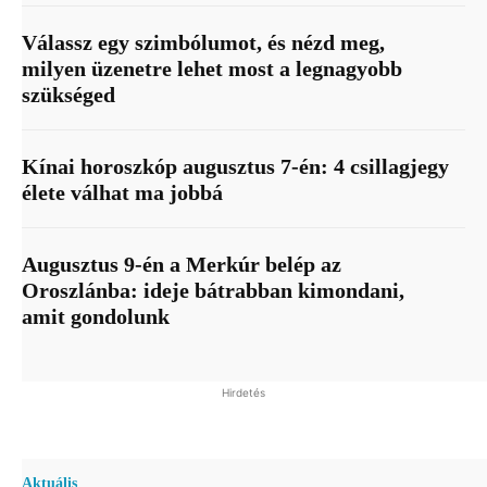
Válassz egy szimbólumot, és nézd meg,
milyen üzenetre lehet most a legnagyobb
szükséged
Kínai horoszkóp augusztus 7-én: 4 csillagjegy
élete válhat ma jobbá
Augusztus 9-én a Merkúr belép az
Oroszlánba: ideje bátrabban kimondani,
amit gondolunk
Hirdetés
Aktuális