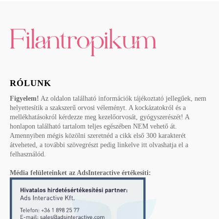
RÓLUNK
Figyelem!
Az oldalon található információk tájékoztató jellegűek, nem
helyettesítik a szakszerű orvosi véleményt. A kockázatokról és a
mellékhatásokról kérdezze meg kezelőorvosát, gyógyszerészét! A
honlapon található tartalom teljes egészében NEM vehető át.
Amennyiben mégis közölni szeretnéd a cikk első 300 karakterét
átveheted, a további szövegrészt pedig linkelve itt olvashatja el a
felhasználód.
Média felületeinket az AdsInteractive értékesíti: