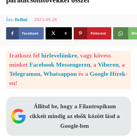
paradicsomtövekkel ősszel
2023-09-28
Írta:
Bellini
Facebook
X
Pinterest
Wh
Iratkozz fel
hírlevelünkre
, vagy kövess
minket
Facebook Messengeren
, a
Viberen
, a
Telegramon
,
Whatsappon
és a
Google Hírek
-
en!
Állítsd be, hogy a Filantropikum
cikkeit mindig az elsők között lásd a
Google-ben