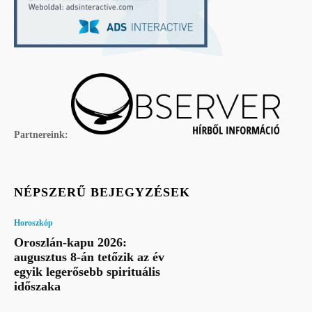
Partnereink:
NÉPSZERŰ BEJEGYZÉSEK
Horoszkóp
Oroszlán-kapu 2026:
augusztus 8-án tetőzik az év
egyik legerősebb spirituális
időszaka