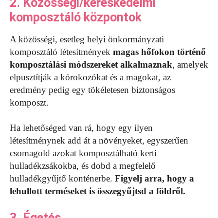
2. Közösségi/kereskedelmi
komposztáló központok
A közösségi, esetleg helyi önkormányzati
komposztáló létesítmények
magas hőfokon történő
komposztálási módszereket alkalmaznak
, amelyek
elpusztítják a kórokozókat és a magokat, az
eredmény pedig egy tökéletesen biztonságos
komposzt.
Ha lehetőséged van rá, hogy egy ilyen
létesítménynek add át a növényeket, egyszerűen
csomagold azokat komposztálható kerti
hulladékzsákokba, és dobd a megfelelő
hulladékgyűjtő konténerbe.
Figyelj arra, hogy a
lehullott terméseket is összegyűjtsd a földről.
3. Égetés