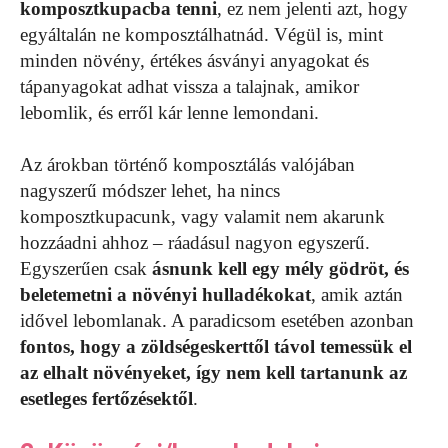
komposztkupacba tenni
, ez nem jelenti azt, hogy
egyáltalán ne komposztálhatnád. Végül is, mint
minden növény, értékes ásványi anyagokat és
tápanyagokat adhat vissza a talajnak, amikor
lebomlik, és erről kár lenne lemondani.
Az árokban történő komposztálás valójában
nagyszerű módszer lehet, ha nincs
komposztkupacunk, vagy valamit nem akarunk
hozzáadni ahhoz – ráadásul nagyon egyszerű.
Egyszerűen csak
ásnunk kell egy mély gödröt, és
beletemetni a növényi hulladékokat
, amik aztán
idővel lebomlanak. A paradicsom esetében azonban
fontos, hogy a zöldségeskerttől távol temessük el
az elhalt növényeket, így nem kell tartanunk az
esetleges fertőzésektől
.