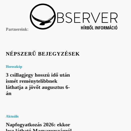
Partnereink:
NÉPSZERŰ BEJEGYZÉSEK
Horoszkóp
3 csillagjegy hosszú idő után
ismét reménytelibbnek
láthatja a jövőt augusztus 6-
án
Aktuális
Napfogyatkozás 2026: ekkor
lesz látható Magyarországról