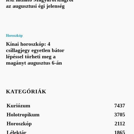
az augusztusi égi jelenség
Horoszkóp
Kínai horoszkóp: 4
csillagjegy egyetlen bátor
lépéssel törheti meg a
magányt augusztus 6-án
KATEGÓRIÁK
Kuriózum
7437
Holotropikum
3705
Horoszkóp
2112
Lélektár
1865