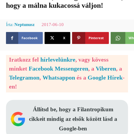
hogy a málna kukacossá váljon!
2017-06-10
Írta:
Neptunusz
Facebook
X
Pinterest
Wh
Iratkozz fel
hírlevelünkre
, vagy kövess
minket
Facebook Messengeren
, a
Viberen
, a
Telegramon
,
Whatsappon
és a
Google Hírek
-
en!
Állítsd be, hogy a Filantropikum
cikkeit mindig az elsők között lásd a
Google-ben