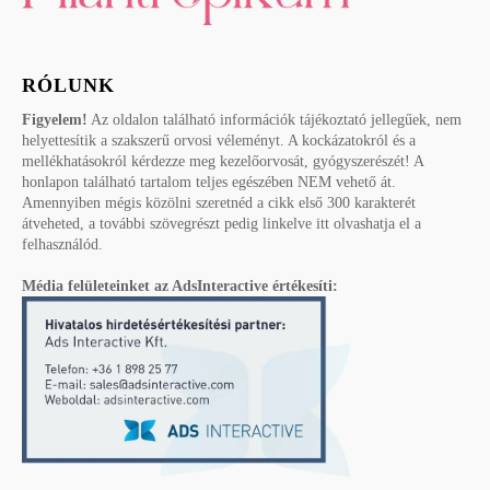
RÓLUNK
Figyelem!
Az oldalon található információk tájékoztató jellegűek, nem
helyettesítik a szakszerű orvosi véleményt. A kockázatokról és a
mellékhatásokról kérdezze meg kezelőorvosát, gyógyszerészét! A
honlapon található tartalom teljes egészében NEM vehető át.
Amennyiben mégis közölni szeretnéd a cikk első 300 karakterét
átveheted, a további szövegrészt pedig linkelve itt olvashatja el a
felhasználód.
Média felületeinket az AdsInteractive értékesíti: