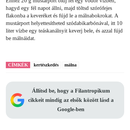
Ehhez 20 g mustárport oldj fel egy vödör vízben,
hagyd egy fél napot állni, majd töltsd szórófejes
flakonba a keveréket és fújd le a málnabokrokat. A
mustárport helyettesítheted szódabikarbónával, itt 10
liter vízbe egy teáskanálnyit keverj bele, és azzal fújd
be málnáidat.
CÍMKÉK
kertészkedés
málna
Állítsd be, hogy a Filantropikum
cikkeit mindig az elsők között lásd a
Google-ben