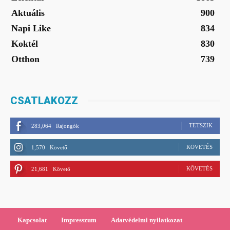
Aktuális
900
Napi Like
834
Koktél
830
Otthon
739
CSATLAKOZZ
TETSZIK
283,064
Rajongók
KÖVETÉS
1,570
Követő
KÖVETÉS
21,681
Követő
Kapcsolat
Impresszum
Adatvédelmi nyilatkozat