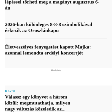
lépéssel törheti meg a magányt augusztus 6-
án
2026-ban különleges 8-8-8 szimbolikával
érkezik az Oroszlánkapu
Életveszélyes fenyegetést kapott Majka:
azonnal lemondta erdélyi koncertjét
Hirdetés
Koktél
Válassz egy könyvet a három
közül: megmutathatja, milyen
nagy változás közeledik az...