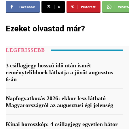
Facebook
X
Pinterest
Whats
Ezeket olvastad már?
LEGFRISSEBB
3 csillagjegy hosszú idő után ismét
reménytelibbnek láthatja a jövőt augusztus
6-án
Napfogyatkozás 2026: ekkor lesz látható
Magyarországról az augusztusi égi jelenség
Kínai horoszkóp: 4 csillagjegy egyetlen bátor