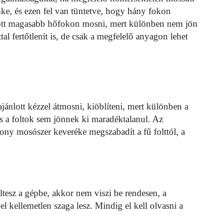
ke, és ezen fel van tüntetve, hogy hány fokon
nlott magasabb hőfokon mosni, mert különben nem jön
l fertőtlenít is, de csak a megfelelő anyagon lehet
nlott kézzel átmosni, kiöblíteni, mert különben a
s a foltok sem jönnek ki maradéktalanul. Az
ékony mosószer keveréke megszabadít a fű folttól, a
öltesz a gépbe, akkor nem viszi be rendesen, a
el kellemetlen szaga lesz. Mindig el kell olvasni a