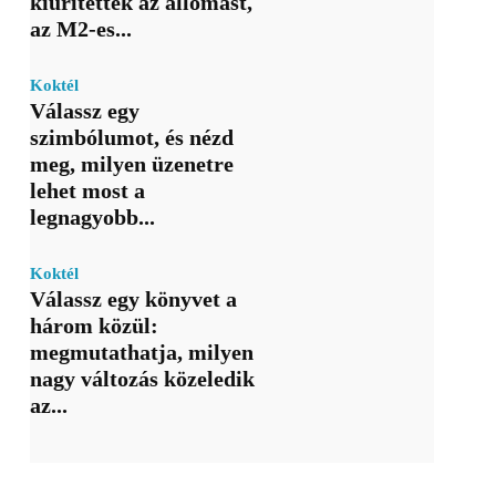
kiürítették az állomást,
az M2-es...
Koktél
Válassz egy
szimbólumot, és nézd
meg, milyen üzenetre
lehet most a
legnagyobb...
Koktél
Válassz egy könyvet a
három közül:
megmutathatja, milyen
nagy változás közeledik
az...