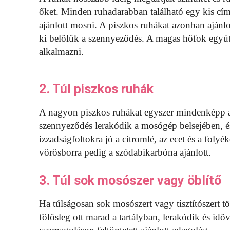
őket. Minden ruhadarabban található egy kis cím
ajánlott mosni. A piszkos ruhákat azonban ajá
ki belőlük a szennyeződés. A magas hőfok egyútta
alkalmazni.
2. Túl piszkos ruhák
A nagyon piszkos ruhákat egyszer mindenképp ajá
szennyeződés lerakódik a mosógép belsejében, é
izzadságfoltokra jó a citromlé, az ecet és a foly
vörösborra pedig a szódabikarbóna ajánlott.
3. Túl sok mosószer vagy öblítő
Ha túlságosan sok mosószert vagy tisztítószert t
fölösleg ott marad a tartályban, lerakódik és időv