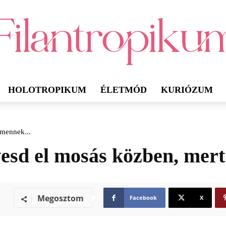
HOLOTROPIKUM
ÉLETMÓD
KURIÓZUM
emennek...
övesd el mosás közben, mer
Megosztom
Facebook
X