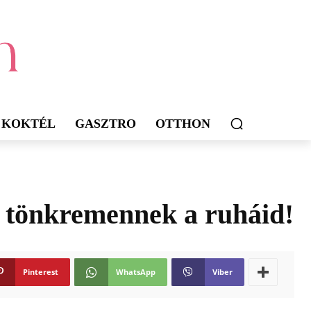
KOKTÉL
GASZTRO
OTTHON
t tönkremennek a ruháid!
Pinterest
WhatsApp
Viber