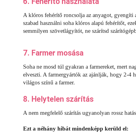
6. Fehérítő használata
A klóros fehérítő roncsolja az anyagot, gyengíti 
szabad használni soha klóros alapú fehérítőt, eze
semmilyen szövetlágyítót, ne szárítsd szárítógép
7. Farmer mosása
Soha ne mosd túl gyakran a farmereket, mert nag
elveszti. A farmergyártók az ajánlják, hogy 2-4 h
világos színű a farmer.
8. Helytelen szárítás
A nem megfelelő szárítás ugyanolyan rossz hatás
Ezt a néhány hibát mindenképp kerüld el: