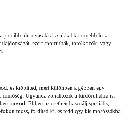
z puhább, de a vasalás is sokkal könnyebb lesz.
tulajdonságát, ezért sportruhák, törölközők, vagy
d.
sod, és kiöblíted, mert különben a gépben egy
a minőség. Ugyanez vonatkozik a fürdőruhákra is,
ben mosod. Ebben az esetben használj speciális,
őfokon moss, fordítsd ki, és tedd egy kis mosózsákba