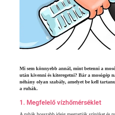
Mi sem könnyebb annál, mint betenni a mosó
után kivenni és kiteregetni? Bár a mosógép 
néhány olyan szabály, amelyet be kell tarta
a ruhák.
1. Megfelelő vízhőmérséklet
A ruhák hosszabb ideig megtartják színüket és 