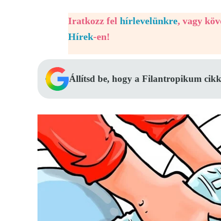
Iratkozz fel
hírlevelünkre
, vagy kö
Hírek
-en!
Állítsd be, hogy a Filantropikum cikk