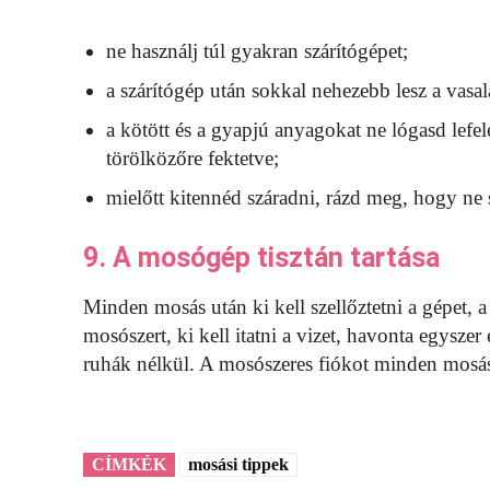
ne használj túl gyakran szárítógépet;
a szárítógép után sokkal nehezebb lesz a vasal
a kötött és a gyapjú anyagokat ne lógasd lefel
törölközőre fektetve;
mielőtt kitennéd száradni, rázd meg, hogy ne 
9. A mosógép tisztán tartása
Minden mosás után ki kell szellőztetni a gépet, a
mosószert, ki kell itatni a vizet, havonta egyszer
ruhák nélkül. A mosószeres fiókot minden mosás u
CÍMKÉK
mosási tippek