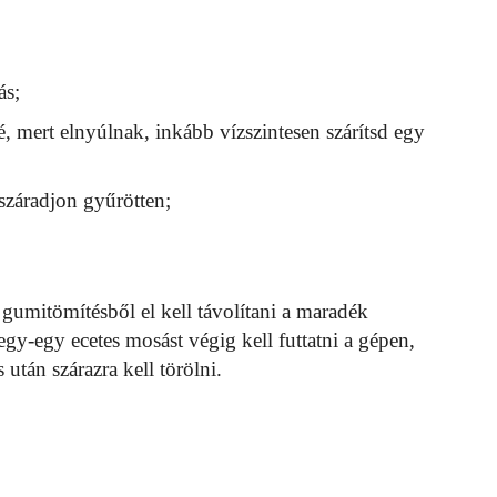
ás;
é, mert elnyúlnak, inkább vízszintesen szárítsd egy
száradjon gyűrötten;
 gumitömítésből el kell távolítani a maradék
 egy-egy ecetes mosást végig kell futtatni a gépen,
tán szárazra kell törölni.