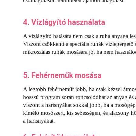
csomagoláson feltüntetett ajánlott adagolást.
4. Vízlágyító használata
A vízlágyító hatására nem csak a ruha anyaga les
Viszont csökkenti a speciális ruhák vízlepergető 
mikroszálas ruhák mosására jó, ha nem használo
5. Fehérneműk mosása
A legtöbb fehérneműt jobb, ha csak kézzel átmo
hosszú program során roncsolódhat az anyag és 
viszont a harisnyákat sokkal jobb, ha a mosógép
kímélő mosószert, kis sebességen, és alacsony h
a harisnyákat.