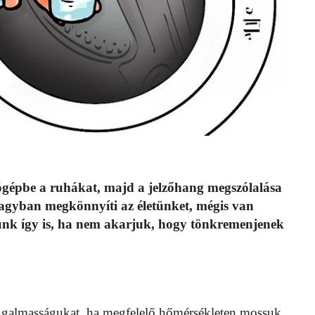
gépbe a ruhákat, majd a jelzőhang megszólalása
nagyban megkönnyíti az életünket, mégis van
nunk így is, ha nem akarjuk, hogy tönkremenjenek
rugalmasságukat, ha megfelelő hőmérsékleten mossuk