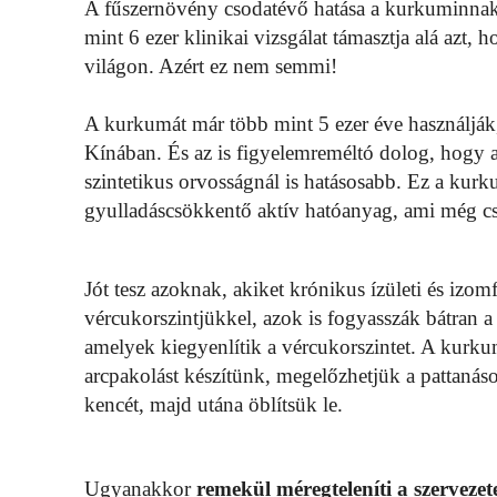
A fűszernövény csodatévő hatása a kurkuminnak
mint 6 ezer klinikai vizsgálat támasztja alá az
világon. Azért ez nem semmi!
A kurkumát már több mint 5 ezer éve használják,
Kínában. És az is figyelemreméltó dolog, hogy
szintetikus orvosságnál is hatásosabb. Ez a ku
gyulladáscsökkentő aktív hatóanyag, ami még csil
Jót tesz azoknak, akiket krónikus ízületi és iz
vércukorszintjükkel, azok is fogyasszák bátran
amelyek kiegyenlítik a vércukorszintet. A kurkum
arcpakolást készítünk, megelőzhetjük a pattaná
kencét, majd utána öblítsük le.
Ugyanakkor
remekül méregteleníti a szervezet