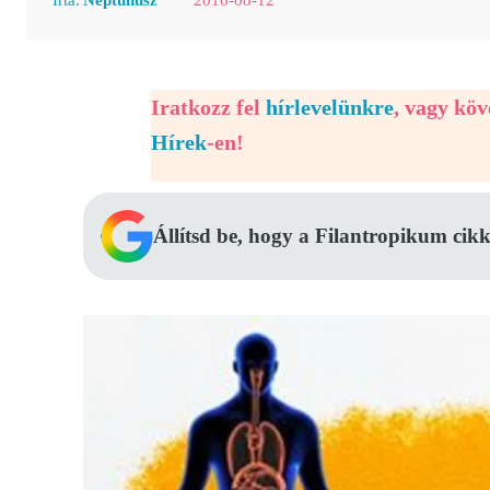
Iratkozz fel
hírlevelünkre
, vagy kö
Hírek
-en!
Állítsd be, hogy a Filantropikum cikk