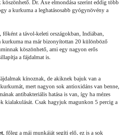
 köszönhető. Dr. Axe elmondása szerint eddig több
t, hogy a kurkuma a leghatásosabb gyógynövény a
 főként a távol-keleti országokban, Indiában,
 a kurkuma ma már bizonyítottan 20 különböző
rkuminnak köszönhető, ami egy nagyon erős
lapítja a fájdalmat is.
omfájdalmak kínoznak, de akiknek bajuk van a
 a kurkumát, mert nagyon sok antioxidáns van benne,
ának antibakteriális hatása is van, így ha mézes
sok kialakulását. Csak hagyjuk magunkon 5 percig a
et
, főleg a máj munkáját segíti elő, ez is a sok