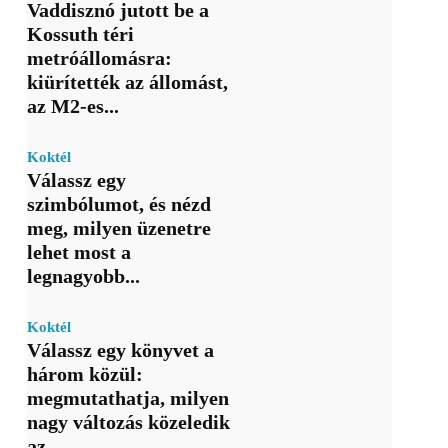
Vaddisznó jutott be a
Kossuth téri
metróállomásra:
kiürítették az állomást,
az M2-es...
Koktél
Válassz egy
szimbólumot, és nézd
meg, milyen üzenetre
lehet most a
legnagyobb...
Koktél
Válassz egy könyvet a
három közül:
megmutathatja, milyen
nagy változás közeledik
az...