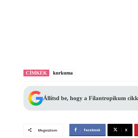
CÍMKÉK
kurkuma
Állítsd be, hogy a Filantropikum cikk
Facebook
X
Megosztom