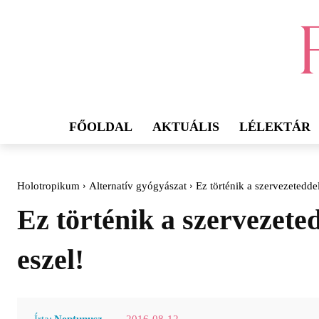
FŐOLDAL
AKTUÁLIS
LÉLEKTÁR
Holotropikum
Alternatív gyógyászat
Ez történik a szervezetedd
Ez történik a szervezet
eszel!
2016-08-12
Írta:
Neptunusz