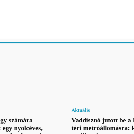
Aktuális
jegy számára
Vaddisznó jutott be a
t egy nyolcéves,
téri metróállomásra: k