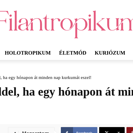
HOLOTROPIKUM
ÉLETMÓD
KURIÓZUM
el, ha egy hónapon át minden nap kurkumát eszel!
eddel, ha egy hónapon át 
Facebook
X