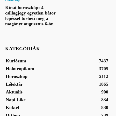
Horoszkóp
Kínai horoszkóp: 4
csillagjegy egyetlen bátor
lépéssel törheti meg a
magányt augusztus 6-án
KATEGÓRIÁK
Kuriózum
7437
Holotropikum
3705
Horoszkóp
2112
Lélektár
1865
Aktuális
900
Napi Like
834
Koktél
830
Otthon
739