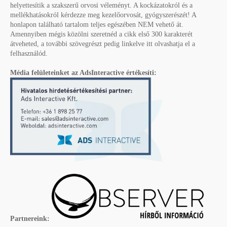
helyettesítik a szakszerű orvosi véleményt. A kockázatokról és a
mellékhatásokról kérdezze meg kezelőorvosát, gyógyszerészét! A
honlapon található tartalom teljes egészében NEM vehető át.
Amennyiben mégis közölni szeretnéd a cikk első 300 karakterét
átveheted, a további szövegrészt pedig linkelve itt olvashatja el a
felhasználód.
Média felületeinket az AdsInteractive értékesíti:
Partnereink: