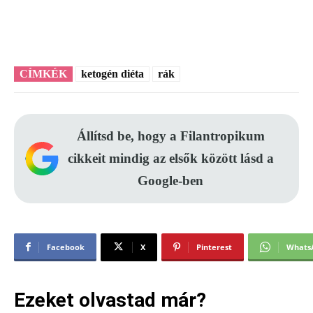
CÍMKÉK
ketogén diéta
rák
Állítsd be, hogy a Filantropikum
cikkeit mindig az elsők között lásd a
Google-ben
Facebook
X
Pinterest
Whats
Ezeket olvastad már?