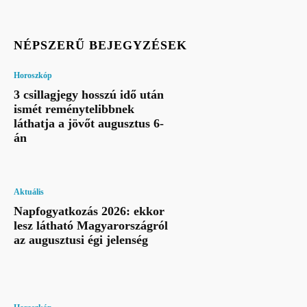
NÉPSZERŰ BEJEGYZÉSEK
Horoszkóp
3 csillagjegy hosszú idő után
ismét reménytelibbnek
láthatja a jövőt augusztus 6-
án
Aktuális
Napfogyatkozás 2026: ekkor
lesz látható Magyarországról
az augusztusi égi jelenség