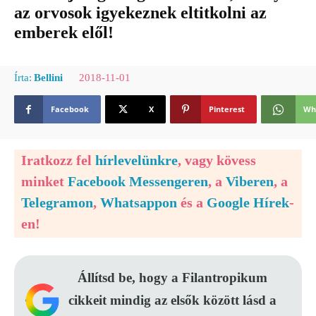
az orvosok igyekeznek eltitkolni az
emberek elől!
2018-11-01
Írta:
Bellini
Facebook
X
Pinterest
Wh
Iratkozz fel
hírlevelünkre
, vagy kövess
minket
Facebook Messengeren
, a
Viberen
, a
Telegramon
,
Whatsappon
és a
Google Hírek
-
en!
Állítsd be, hogy a Filantropikum
cikkeit mindig az elsők között lásd a