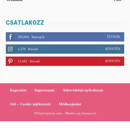
CSATLAKOZZ
TETSZIK
283,064
Rajongók
KÖVETÉS
1,570
Követő
KÖVETÉS
21,681
Követő
Kapcsolat
Impresszum
Adatvédelmi nyilatkozat
Süti – Cookie tájékoztató
Médiaajánlat
©Filantropikum.com - Minden jog fenntartva!