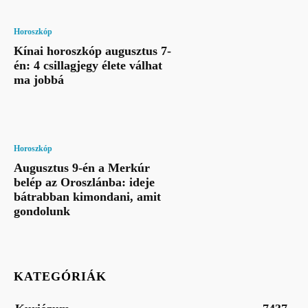
Horoszkóp
Kínai horoszkóp augusztus 7-
én: 4 csillagjegy élete válhat
ma jobbá
Horoszkóp
Augusztus 9-én a Merkúr
belép az Oroszlánba: ideje
bátrabban kimondani, amit
gondolunk
KATEGÓRIÁK