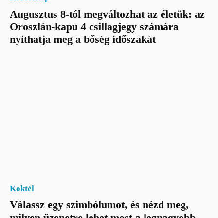
Augusztus 8-tól megváltozhat az életük: az
Oroszlán-kapu 4 csillagjegy számára
nyithatja meg a bőség időszakát
Koktél
Válassz egy szimbólumot, és nézd meg,
milyen üzenetre lehet most a legnagyobb