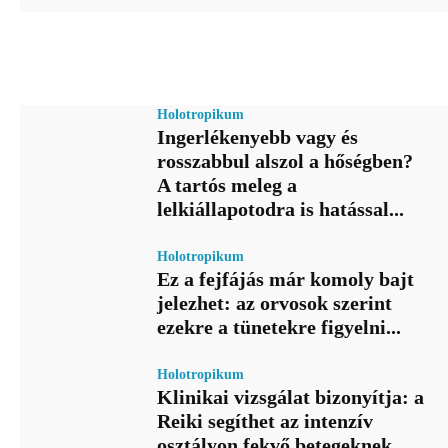
Holotropikum
Ingerlékenyebb vagy és
rosszabbul alszol a hőségben?
A tartós meleg a
lelkiállapotodra is hatással...
Holotropikum
Ez a fejfájás már komoly bajt
jelezhet: az orvosok szerint
ezekre a tünetekre figyelni...
Holotropikum
Klinikai vizsgálat bizonyítja: a
Reiki segíthet az intenzív
osztályon fekvő betegeknek