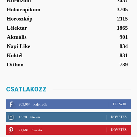
Kuriózum
7437
Holotropikum
3705
Horoszkóp
2115
Lélektár
1865
Aktuális
901
Napi Like
834
Koktél
831
Otthon
739
CSATLAKOZZ
TETSZIK
283,064
Rajongók
KÖVETÉS
1,570
Követő
KÖVETÉS
21,681
Követő