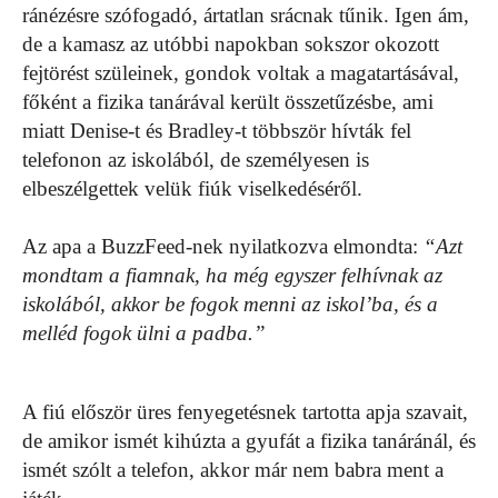
ránézésre szófogadó, ártatlan srácnak tűnik. Igen ám,
de a kamasz az utóbbi napokban sokszor okozott
fejtörést szüleinek, gondok voltak a magatartásával,
főként a fizika tanárával került összetűzésbe, ami
miatt Denise-t és Bradley-t többször hívták fel
telefonon az iskolából, de személyesen is
elbeszélgettek velük fiúk viselkedéséről.
Az apa a BuzzFeed-nek nyilatkozva elmondta:
“Azt
mondtam a fiamnak, ha még egyszer felhívnak az
iskolából, akkor be fogok menni az iskol’ba, és a
melléd fogok ülni a padba.”
A fiú először üres fenyegetésnek tartotta apja szavait,
de amikor ismét kihúzta a gyufát a fizika tanáránál, és
ismét szólt a telefon, akkor már nem babra ment a