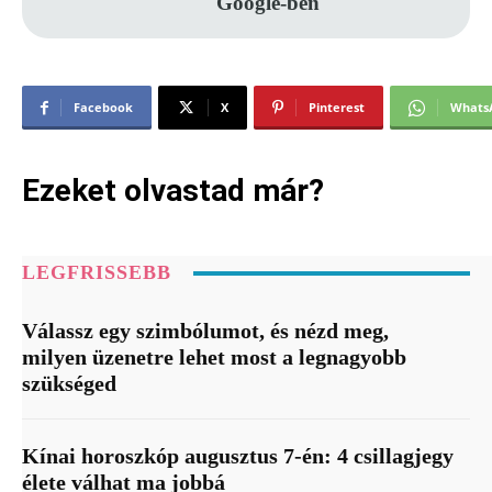
Google-ben
Facebook
X
Pinterest
Whats
Ezeket olvastad már?
LEGFRISSEBB
Válassz egy szimbólumot, és nézd meg,
milyen üzenetre lehet most a legnagyobb
szükséged
Kínai horoszkóp augusztus 7-én: 4 csillagjegy
élete válhat ma jobbá