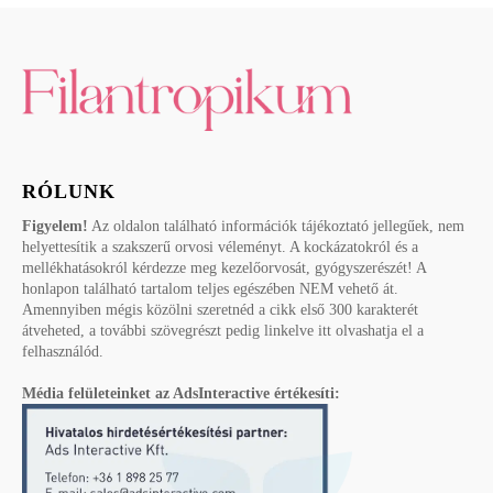
RÓLUNK
Figyelem!
Az oldalon található információk tájékoztató jellegűek, nem
helyettesítik a szakszerű orvosi véleményt. A kockázatokról és a
mellékhatásokról kérdezze meg kezelőorvosát, gyógyszerészét! A
honlapon található tartalom teljes egészében NEM vehető át.
Amennyiben mégis közölni szeretnéd a cikk első 300 karakterét
átveheted, a további szövegrészt pedig linkelve itt olvashatja el a
felhasználód.
Média felületeinket az AdsInteractive értékesíti: