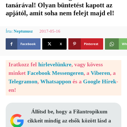
tanárával! Olyan büntetést kapott az
apjától, amit soha nem felejt majd el!
2017-05-16
Írta:
Neptunusz
Facebook
X
Pinterest
Wh
Iratkozz fel
hírlevelünkre
, vagy kövess
minket
Facebook Messengeren
, a
Viberen
, a
Telegramon
,
Whatsappon
és a
Google Hírek
-
en!
Állítsd be, hogy a Filantropikum
cikkeit mindig az elsők között lásd a