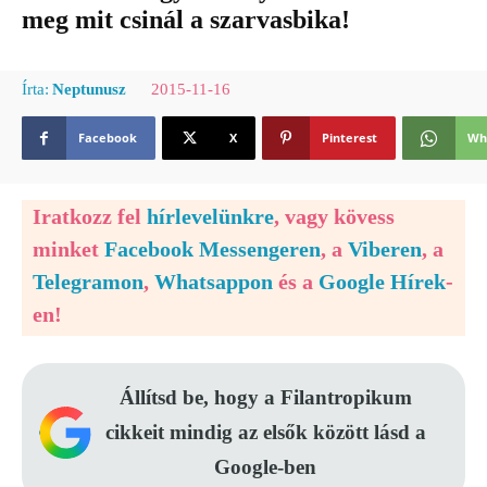
meg mit csinál a szarvasbika!
2015-11-16
Írta:
Neptunusz
Facebook
X
Pinterest
Wh
Iratkozz fel
hírlevelünkre
, vagy kövess
minket
Facebook Messengeren
, a
Viberen
, a
Telegramon
,
Whatsappon
és a
Google Hírek
-
en!
Állítsd be, hogy a Filantropikum
cikkeit mindig az elsők között lásd a
Google-ben