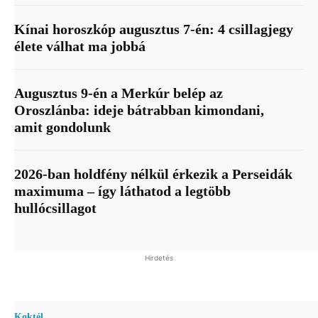
Kínai horoszkóp augusztus 7-én: 4 csillagjegy
élete válhat ma jobbá
Augusztus 9-én a Merkúr belép az
Oroszlánba: ideje bátrabban kimondani,
amit gondolunk
2026-ban holdfény nélkül érkezik a Perseidák
maximuma – így láthatod a legtöbb
hullócsillagot
Hirdetés
Koktél