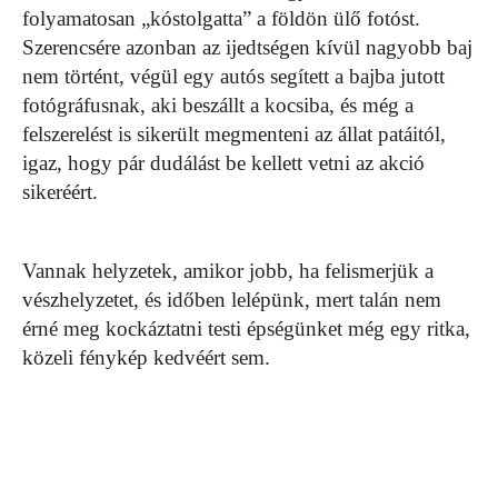
folyamatosan „kóstolgatta” a földön ülő fotóst.
Szerencsére azonban az ijedtségen kívül nagyobb baj
nem történt, végül egy autós segített a bajba jutott
fotógráfusnak, aki beszállt a kocsiba, és még a
felszerelést is sikerült megmenteni az állat patáitól,
igaz, hogy pár dudálást be kellett vetni az akció
sikeréért.
Vannak helyzetek, amikor jobb, ha felismerjük a
vészhelyzetet, és időben lelépünk, mert talán nem
érné meg kockáztatni testi épségünket még egy ritka,
közeli fénykép kedvéért sem.