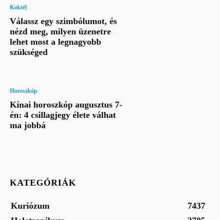
Koktél
Válassz egy szimbólumot, és
nézd meg, milyen üzenetre
lehet most a legnagyobb
szükséged
Horoszkóp
Kínai horoszkóp augusztus 7-
én: 4 csillagjegy élete válhat
ma jobbá
KATEGÓRIÁK
Kuriózum
7437