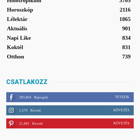
Holotropikum
3705
Horoszkóp
2116
Lélektár
1865
Aktuális
901
Napi Like
834
Koktél
831
Otthon
739
CSATLAKOZZ
TETSZIK
283,064
Rajongók
KÖVETÉS
1,570
Követő
KÖVETÉS
21,681
Követő