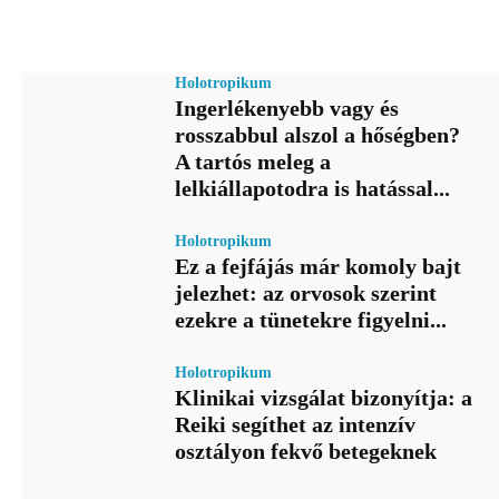
Holotropikum
Ingerlékenyebb vagy és
rosszabbul alszol a hőségben?
A tartós meleg a
lelkiállapotodra is hatással...
Holotropikum
Ez a fejfájás már komoly bajt
jelezhet: az orvosok szerint
ezekre a tünetekre figyelni...
Holotropikum
Klinikai vizsgálat bizonyítja: a
Reiki segíthet az intenzív
osztályon fekvő betegeknek