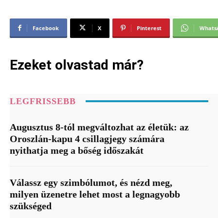
Facebook
X
Pinterest
Whats
Ezeket olvastad már?
LEGFRISSEBB
Augusztus 8-tól megváltozhat az életük: az
Oroszlán-kapu 4 csillagjegy számára
nyithatja meg a bőség időszakát
Válassz egy szimbólumot, és nézd meg,
milyen üzenetre lehet most a legnagyobb
szükséged