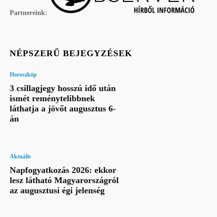
Partnereink:
NÉPSZERŰ BEJEGYZÉSEK
Horoszkóp
3 csillagjegy hosszú idő után
ismét reménytelibbnek
láthatja a jövőt augusztus 6-
án
Aktuális
Napfogyatkozás 2026: ekkor
lesz látható Magyarországról
az augusztusi égi jelenség