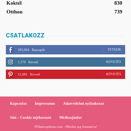
Koktél
830
Otthon
739
CSATLAKOZZ
TETSZIK
283,064
Rajongók
KÖVETÉS
1,570
Követő
KÖVETÉS
21,681
Követő
Kapcsolat
Impresszum
Adatvédelmi nyilatkozat
Süti – Cookie tájékoztató
Médiaajánlat
©Filantropikum.com - Minden jog fenntartva!