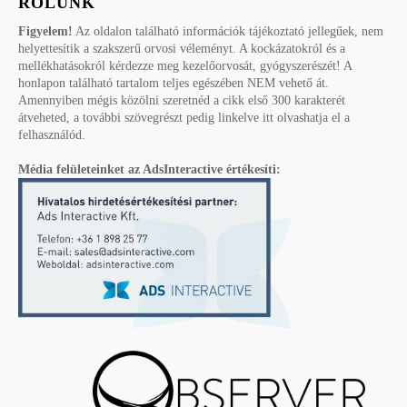
RÓLUNK
Figyelem!
Az oldalon található információk tájékoztató jellegűek, nem
helyettesítik a szakszerű orvosi véleményt. A kockázatokról és a
mellékhatásokról kérdezze meg kezelőorvosát, gyógyszerészét! A
honlapon található tartalom teljes egészében NEM vehető át.
Amennyiben mégis közölni szeretnéd a cikk első 300 karakterét
átveheted, a további szövegrészt pedig linkelve itt olvashatja el a
felhasználód.
Média felületeinket az AdsInteractive értékesíti: