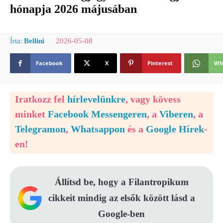
hónapja 2026 májusában
2026-05-08
Írta:
Bellini
Facebook
X
Pinterest
Wh
Iratkozz fel
hírlevelünkre
, vagy kövess
minket
Facebook Messengeren
, a
Viberen
, a
Telegramon
,
Whatsappon
és a
Google Hírek
-
en!
Állítsd be, hogy a Filantropikum
cikkeit mindig az elsők között lásd a
Google-ben