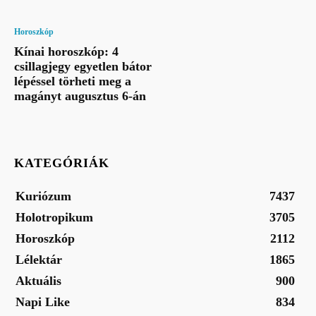
Horoszkóp
Kínai horoszkóp: 4
csillagjegy egyetlen bátor
lépéssel törheti meg a
magányt augusztus 6-án
KATEGÓRIÁK
Kuriózum
7437
Holotropikum
3705
Horoszkóp
2112
Lélektár
1865
Aktuális
900
Napi Like
834