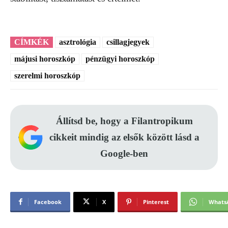
CÍMKÉK
asztrológia
csillagjegyek
májusi horoszkóp
pénzügyi horoszkóp
szerelmi horoszkóp
Állítsd be, hogy a Filantropikum
cikkeit mindig az elsők között lásd a
Google-ben
Facebook
X
Pinterest
Whats