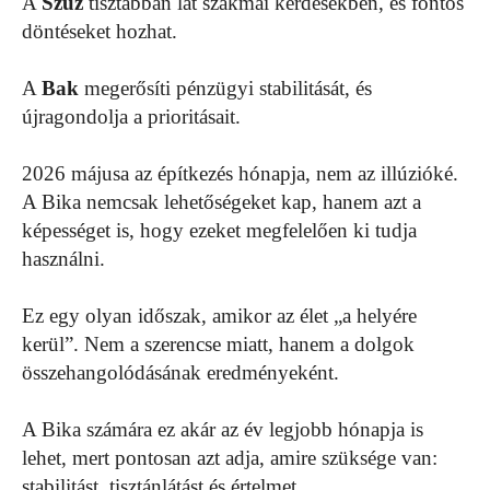
A
Szűz
tisztábban lát szakmai kérdésekben, és fontos
döntéseket hozhat.
A
Bak
megerősíti pénzügyi stabilitását, és
újragondolja a prioritásait.
2026 májusa az építkezés hónapja, nem az illúzióké.
A Bika nemcsak lehetőségeket kap, hanem azt a
képességet is, hogy ezeket megfelelően ki tudja
használni.
Ez egy olyan időszak, amikor az élet „a helyére
kerül”. Nem a szerencse miatt, hanem a dolgok
összehangolódásának eredményeként.
A Bika számára ez akár az év legjobb hónapja is
lehet, mert pontosan azt adja, amire szüksége van:
stabilitást, tisztánlátást és értelmet.