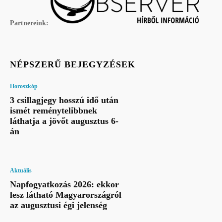
Partnereink:
NÉPSZERŰ BEJEGYZÉSEK
Horoszkóp
3 csillagjegy hosszú idő után
ismét reménytelibbnek
láthatja a jövőt augusztus 6-
án
Aktuális
Napfogyatkozás 2026: ekkor
lesz látható Magyarországról
az augusztusi égi jelenség