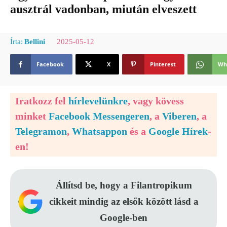
ausztrál vadonban, miután elveszett
2025-05-12
Írta:
Bellini
Facebook
X
Pinterest
Wh
Iratkozz fel
hírlevelünkre
, vagy kövess
minket
Facebook Messengeren
, a
Viberen
, a
Telegramon
,
Whatsappon
és a
Google Hírek
-
en!
Állítsd be, hogy a Filantropikum
cikkeit mindig az elsők között lásd a
Google-ben