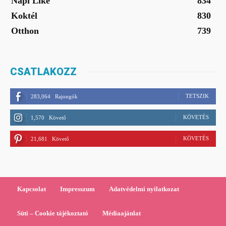
Napi Like
834
Koktél
830
Otthon
739
CSATLAKOZZ
TETSZIK
283,064
Rajongók
KÖVETÉS
1,570
Követő
KÖVETÉS
21,681
Követő
Kapcsolat
Impresszum
Adatvédelmi nyilatkozat
Süti – Cookie tájékoztató
Médiaajánlat