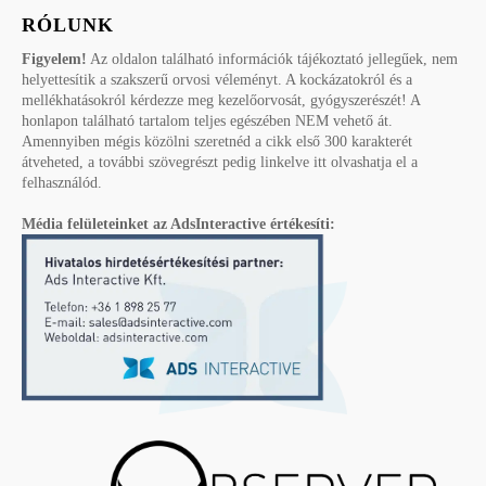
RÓLUNK
Figyelem!
Az oldalon található információk tájékoztató jellegűek, nem
helyettesítik a szakszerű orvosi véleményt. A kockázatokról és a
mellékhatásokról kérdezze meg kezelőorvosát, gyógyszerészét! A
honlapon található tartalom teljes egészében NEM vehető át.
Amennyiben mégis közölni szeretnéd a cikk első 300 karakterét
átveheted, a további szövegrészt pedig linkelve itt olvashatja el a
felhasználód.
Média felületeinket az AdsInteractive értékesíti: