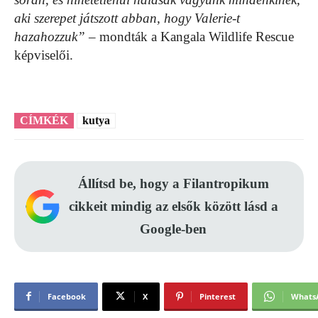
aki szerepet játszott abban, hogy Valerie-t
hazahozzuk”
– mondták a Kangala Wildlife Rescue
képviselői.
CÍMKÉK
kutya
Állítsd be, hogy a Filantropikum
cikkeit mindig az elsők között lásd a
Google-ben
Facebook
X
Pinterest
Whats