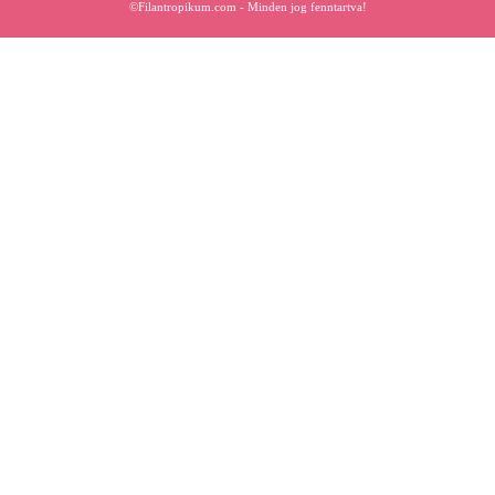
©Filantropikum.com - Minden jog fenntartva!