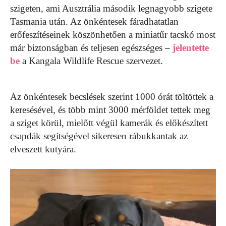
szigeten, ami Ausztrália második legnagyobb szigete
Tasmania után. Az önkéntesek fáradhatatlan
erőfeszítéseinek köszönhetően a miniatűr tacskó most
már biztonságban és teljesen egészséges –
jelentette
be
a Kangala Wildlife Rescue szervezet.
Az önkéntesek becslések szerint 1000 órát töltöttek a
keresésével, és több mint 3000 mérföldet tettek meg
a sziget körül, mielőtt végül kamerák és előkészített
csapdák segítségével sikeresen rábukkantak az
elveszett kutyára.