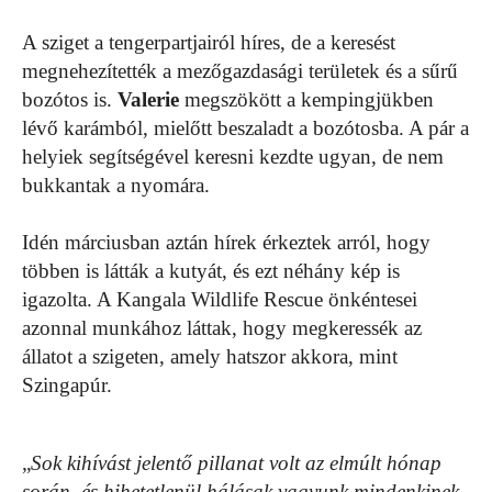
A sziget a tengerpartjairól híres, de a keresést
megnehezítették a mezőgazdasági területek és a sűrű
bozótos is.
Valerie
megszökött a kempingjükben
lévő karámból, mielőtt beszaladt a bozótosba. A pár a
helyiek segítségével keresni kezdte ugyan, de nem
bukkantak a nyomára.
Idén márciusban aztán hírek érkeztek arról, hogy
többen is látták a kutyát, és ezt néhány kép is
igazolta. A Kangala Wildlife Rescue önkéntesei
azonnal munkához láttak, hogy megkeressék az
állatot a szigeten, amely hatszor akkora, mint
Szingapúr.
„
Sok kihívást jelentő pillanat volt az elmúlt hónap
során
,
és hihetetlenül hálásak vagyunk mindenkinek,