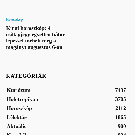
Horoszkóp
Kínai horoszkóp: 4
csillagjegy egyetlen bátor
lépéssel törheti meg a
magányt augusztus 6-án
KATEGÓRIÁK
Kuriózum
7437
Holotropikum
3705
Horoszkóp
2112
Lélektár
1865
Aktuális
900