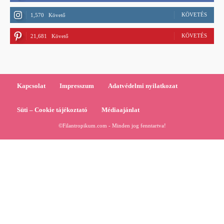
KÖVETÉS
1,570
Követő
KÖVETÉS
21,681
Követő
Kapcsolat
Impresszum
Adatvédelmi nyilatkozat
Süti – Cookie tájékoztató
Médiaajánlat
©Filantropikum.com - Minden jog fenntartva!