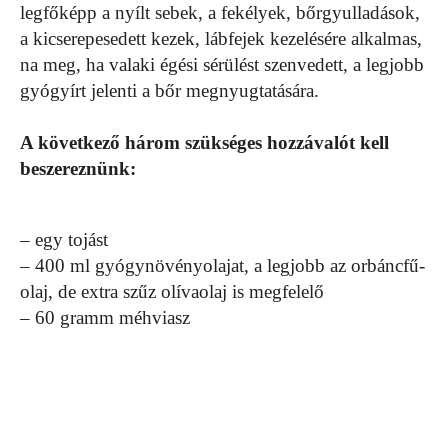
legfőképp a nyílt sebek, a fekélyek, bőrgyulladások,
a kicserepesedett kezek, lábfejek kezelésére alkalmas,
na meg, ha valaki égési sérülést szenvedett, a legjobb
gyógyírt jelenti a bőr megnyugtatására.
A következő három szükséges hozzávalót kell
beszereznünk:
– egy tojást
– 400 ml gyógynövényolajat, a legjobb az orbáncfű-
olaj, de extra szűz olívaolaj is megfelelő
– 60 gramm méhviasz