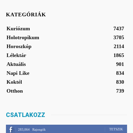
KATEGÓRIÁK
Kuriózum
7437
Holotropikum
3705
Horoszkóp
2114
Lélektár
1865
Aktuális
901
Napi Like
834
Koktél
830
Otthon
739
CSATLAKOZZ
TETSZIK
283,064
Rajongók