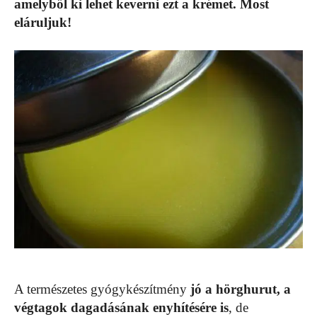
amelyből ki lehet keverni ezt a krémet. Most
eláruljuk!
A természetes gyógykészítmény
jó a hörghurut, a
végtagok dagadásának enyhítésére is
, de