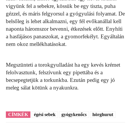
vigyünk fel a sebekre, kössük be egy tiszta, puha
gézzel, és máris felgyorsul a gyógyulási folyamat. De
belsőleg is lehet alkalmazni, egy fél evőkanállal kell
naponta háromszor bevenni, étkezések előtt. Enyhíti
a hasfájásos panaszokat, a gyomorfekélyt. Egyáltalán
nem okoz mellékhatásokat.
Megszünteti a torokgyulladást ha egy kevés krémet
felolvasztunk, felszívunk egy pipettába és a
becsepegtetjük a torkunkba. Ezután pedig egy jó
meleg sálat kötünk a nyakunkra.
CÍMKÉK
égési sebek
gyógykenőcs
hörghurut