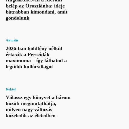
belép az Oroszlánba: ideje
bátrabban kimondani, amit
gondolunk
Aktuális
2026-ban holdfény nélkül
érkezik a Perseidák
maximuma – így láthatod a
legtöbb hullócsillagot
Koktél
Válassz egy könyvet a három
közül: megmutathatja,
milyen nagy változás
közeledik az életedben