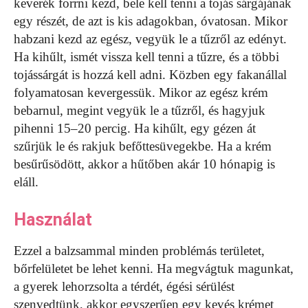
keverék forrni kezd, bele kell tenni a tojás sárgájának
egy részét, de azt is kis adagokban, óvatosan. Mikor
habzani kezd az egész, vegyük le a tűzről az edényt.
Ha kihűlt, ismét vissza kell tenni a tűzre, és a többi
tojássárgát is hozzá kell adni. Közben egy fakanállal
folyamatosan kevergessük. Mikor az egész krém
bebarnul, megint vegyük le a tűzről, és hagyjuk
pihenni 15–20 percig. Ha kihűlt, egy gézen át
szűrjük le és rakjuk befőttesüvegekbe. Ha a krém
besűrűsödött, akkor a hűtőben akár 10 hónapig is
eláll.
Használat
Ezzel a balzsammal minden problémás területet,
bőrfelületet be lehet kenni. Ha megvágtuk magunkat,
a gyerek lehorzsolta a térdét, égési sérülést
szenvedtünk, akkor egyszerűen egy kevés krémet