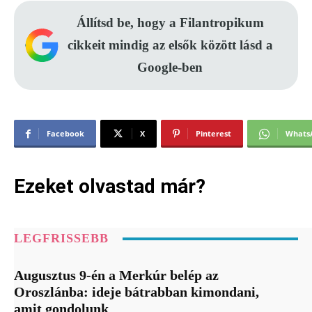
Állítsd be, hogy a Filantropikum
cikkeit mindig az elsők között lásd a
Google-ben
Facebook
X
Pinterest
Whats
Ezeket olvastad már?
LEGFRISSEBB
Augusztus 9-én a Merkúr belép az
Oroszlánba: ideje bátrabban kimondani,
amit gondolunk