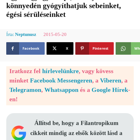
könnyedén gyógyíthatjuk sebeinket,
égési sérüléseinket
2015-05-20
Írta:
Neptunusz
Facebook
X
Pinterest
Wh
Iratkozz fel
hírlevelünkre
, vagy kövess
minket
Facebook Messengeren
, a
Viberen
, a
Telegramon
,
Whatsappon
és a
Google Hírek
-
en!
Állítsd be, hogy a Filantropikum
cikkeit mindig az elsők között lásd a