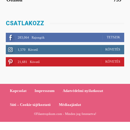
CSATLAKOZZ
TETSZIK
283,064
Rajongók
KÖVETÉS
1,570
Követő
KÖVETÉS
21,681
Követő
Kapcsolat
Impresszum
Adatvédelmi nyilatkozat
Süti – Cookie tájékoztató
Médiaajánlat
©Filantropikum.com - Minden jog fenntartva!