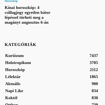
Horoszkóp
Kínai horoszkóp: 4
csillagjegy egyetlen bátor
lépéssel törheti meg a
magányt augusztus 6-án
KATEGÓRIÁK
Kuriózum
7437
Holotropikum
3705
Horoszkóp
2112
Lélektár
1865
Aktuális
900
Napi Like
834
Koktél
830
Otthon
739