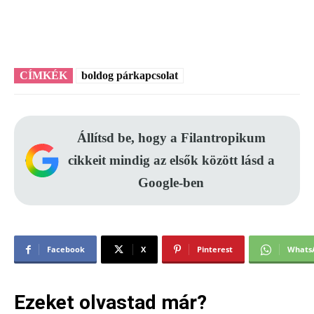
CÍMKÉK
boldog párkapcsolat
Állítsd be, hogy a Filantropikum
cikkeit mindig az elsők között lásd a
Google-ben
Facebook
X
Pinterest
Whats
Ezeket olvastad már?