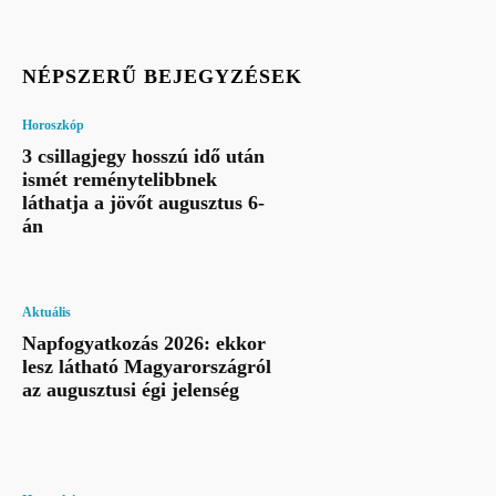
NÉPSZERŰ BEJEGYZÉSEK
Horoszkóp
3 csillagjegy hosszú idő után
ismét reménytelibbnek
láthatja a jövőt augusztus 6-
án
Aktuális
Napfogyatkozás 2026: ekkor
lesz látható Magyarországról
az augusztusi égi jelenség