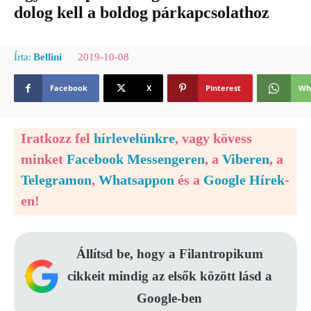
dolog kell a boldog párkapcsolathoz
2019-10-08
Írta:
Bellini
Facebook
X
Pinterest
Wh
Iratkozz fel
hírlevelünkre
, vagy kövess
minket
Facebook Messengeren
, a
Viberen
, a
Telegramon
,
Whatsappon
és a
Google Hírek
-
en!
Állítsd be, hogy a Filantropikum
cikkeit mindig az elsők között lásd a
Google-ben