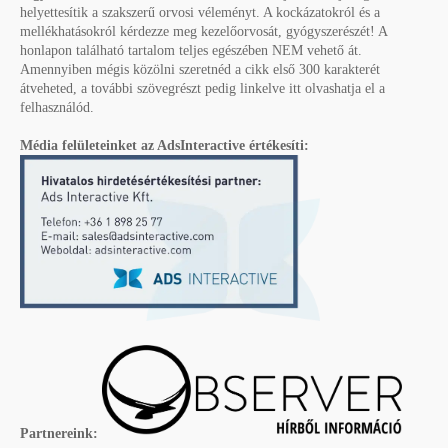
helyettesítik a szakszerű orvosi véleményt. A kockázatokról és a
mellékhatásokról kérdezze meg kezelőorvosát, gyógyszerészét! A
honlapon található tartalom teljes egészében NEM vehető át.
Amennyiben mégis közölni szeretnéd a cikk első 300 karakterét
átveheted, a további szövegrészt pedig linkelve itt olvashatja el a
felhasználód.
Média felületeinket az AdsInteractive értékesíti:
Partnereink: