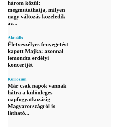
három közül:
megmutathatja, milyen
nagy változás közeledik
az...
Aktuális
Életveszélyes fenyegetést
kapott Majka: azonnal
lemondta erdélyi
koncertjét
Kuriózum
Már csak napok vannak
hátra a különleges
napfogyatkozásig –
Magyarországról is
látható...