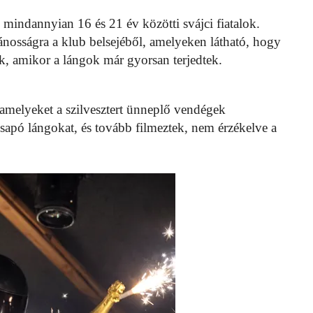
mindannyian 16 és 21 év közötti svájci fiatalok.
nosságra a klub belsejéből, amelyeken látható, hogy
ek, amikor a lángok már gyorsan terjedtek.
melyeket a szilvesztert ünneplő vendégek
csapó lángokat, és tovább filmeztek, nem érzékelve a