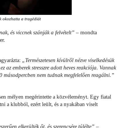
ék okozhatta a tragédiát
ak, és viccnek szánják a felvételt”
– mondta
er.
agyarázta:
„Természetesen kívülről nézve viselkedésük
ez az emberek stresszre adott heves reakciója. Vannak
–30 másodpercben nem tudnak megfelelően reagálni.”
ösen mélyen megérintette a közvéleményt. Egy fiatal
i a klubból, ezért leült, és a nyakában viselt
zerűen elkerülték őt, és szerencsére túlélte”
–