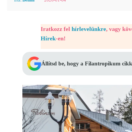
Iratkozz fel
hírlevelünkre
, vagy kö
Hírek
-en!
Állítsd be, hogy a Filantropikum cikk