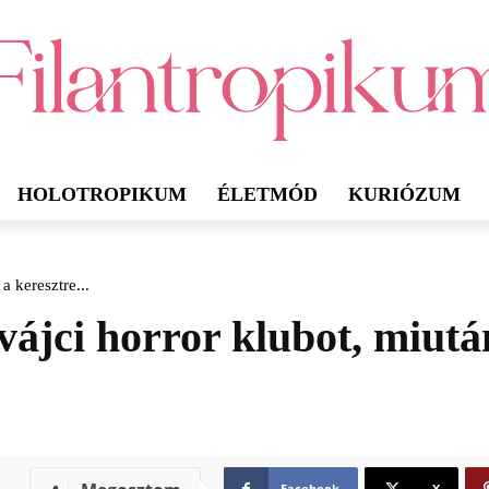
HOLOTROPIKUM
ÉLETMÓD
KURIÓZUM
 a keresztre...
 svájci horror klubot, miutá
Facebook
X