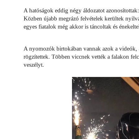
A hatóságok eddig négy áldozatot azonosítottak: 
Közben újabb megrázó felvételek kerültek nyilvá
egyes fiatalok még akkor is táncoltak és énekelt
A nyomozók birtokában vannak azok a videók, a
rögzítettek. Többen viccnek vették a falakon fel
veszélyt.