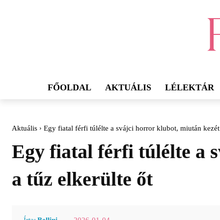
FŐOLDAL
AKTUÁLIS
LÉLEKTÁR
Aktuális
Egy fiatal férfi túlélte a svájci horror klubot, miután kezét
Egy fiatal férfi túlélte a
a tűz elkerülte őt
2026-01-04
Írta:
Bellini