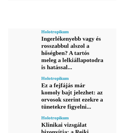
Holotropikum
Ingerlékenyebb vagy és
rosszabbul alszol a
hőségben? A tartós
meleg a lelkiállapotodra
is hatással...
Holotropikum
Ez a fejfájás már
komoly bajt jelezhet: az
orvosok szerint ezekre a
tünetekre figyelni...
Holotropikum
Klinikai vizsgálat
bizonyítja: a Reiki