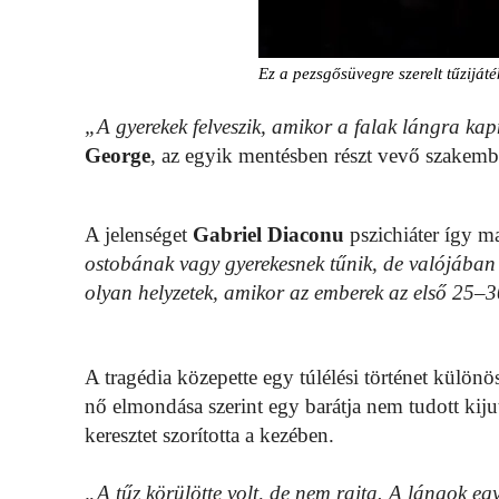
Ez a pezsgősüvegre szerelt tűziját
„A gyerekek felveszik, amikor a falak lángra kapn
George
, az egyik mentésben részt vevő szakemb
A jelenséget
Gabriel Diaconu
pszichiáter így m
ostobának vagy gyerekesnek tűnik, de valójában 
olyan helyzetek, amikor az emberek az első 25
A tragédia közepette egy túlélési történet külön
nő elmondása szerint egy barátja nem tudott kijutn
keresztet szorította a kezében.
„A tűz körülötte volt, de nem rajta. A lángok egys