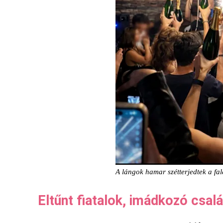
A lángok hamar szétterjedtek a fa
Eltűnt fiatalok, imádkozó csal