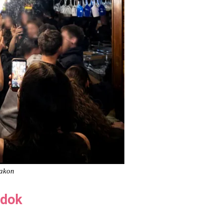
lakon
ádok