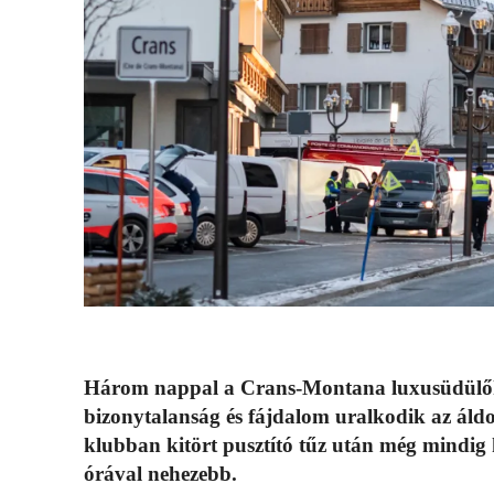
Három nappal a Crans-Montana luxusüdülőhel
bizonytalanság és fájdalom uralkodik az áldo
klubban kitört pusztító tűz után még mindig k
órával nehezebb.