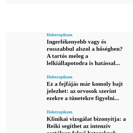
Holotropikum
Ingerlékenyebb vagy és
rosszabbul alszol a hőségben?
A tartós meleg a
lelkiállapotodra is hatással...
Holotropikum
Ez a fejfájás már komoly bajt
jelezhet: az orvosok szerint
ezekre a tünetekre figyelni...
Holotropikum
Klinikai vizsgálat bizonyítja: a
Reiki segíthet az intenzív
osztályon fekvő betegeknek