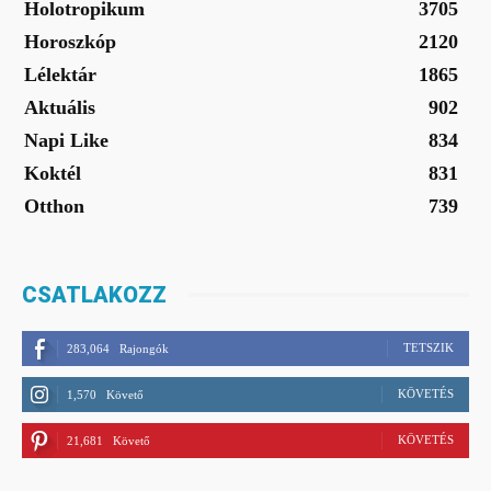
Holotropikum
3705
Horoszkóp
2120
Lélektár
1865
Aktuális
902
Napi Like
834
Koktél
831
Otthon
739
CSATLAKOZZ
TETSZIK
283,064
Rajongók
KÖVETÉS
1,570
Követő
KÖVETÉS
21,681
Követő