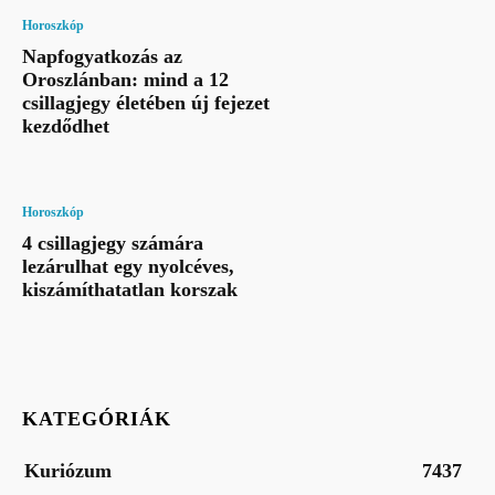
Horoszkóp
Napfogyatkozás az
Oroszlánban: mind a 12
csillagjegy életében új fejezet
kezdődhet
Horoszkóp
4 csillagjegy számára
lezárulhat egy nyolcéves,
kiszámíthatatlan korszak
KATEGÓRIÁK
Kuriózum
7437