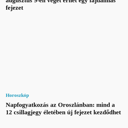
augusztus 9-én véget érhet egy fájdalmas
fejezet
Horoszkóp
Napfogyatkozás az Oroszlánban: mind a
12 csillagjegy életében új fejezet kezdődhet