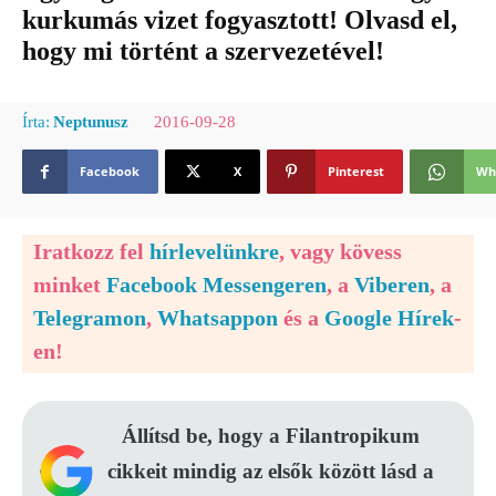
kurkumás vizet fogyasztott! Olvasd el,
hogy mi történt a szervezetével!
2016-09-28
Írta:
Neptunusz
Facebook
X
Pinterest
Wh
Iratkozz fel
hírlevelünkre
, vagy kövess
minket
Facebook Messengeren
, a
Viberen
, a
Telegramon
,
Whatsappon
és a
Google Hírek
-
en!
Állítsd be, hogy a Filantropikum
cikkeit mindig az elsők között lásd a