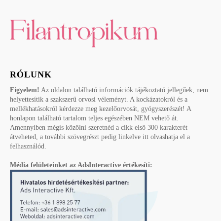
RÓLUNK
Figyelem!
Az oldalon található információk tájékoztató jellegűek, nem
helyettesítik a szakszerű orvosi véleményt. A kockázatokról és a
mellékhatásokról kérdezze meg kezelőorvosát, gyógyszerészét! A
honlapon található tartalom teljes egészében NEM vehető át.
Amennyiben mégis közölni szeretnéd a cikk első 300 karakterét
átveheted, a további szövegrészt pedig linkelve itt olvashatja el a
felhasználód.
Média felületeinket az AdsInteractive értékesíti: