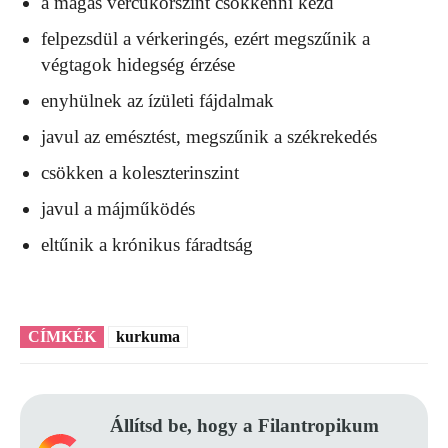
a magas vércukorszint csökkenni kezd
felpezsdül a vérkeringés, ezért megszűnik a
végtagok hidegség érzése
enyhülnek az ízületi fájdalmak
javul az emésztést, megszűnik a székrekedés
csökken a koleszterinszint
javul a májműködés
eltűnik a krónikus fáradtság
CÍMKÉK
kurkuma
Állítsd be, hogy a Filantropikum