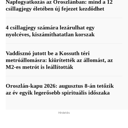
Napfogyatkozás az Oroszlánban: mind a 12
csillagjegy életében új fejezet kezdődhet
4 csillagjegy számára lezárulhat egy
nyolcéves, kiszámíthatatlan korszak
Vaddisznó jutott be a Kossuth téri
metróállomásra: kiürítették az állomást, az
M2-es metrót is leállították
Oroszlán-kapu 2026: augusztus 8-án tetőzik
az év egyik legerősebb spirituális időszaka
Hirdetés