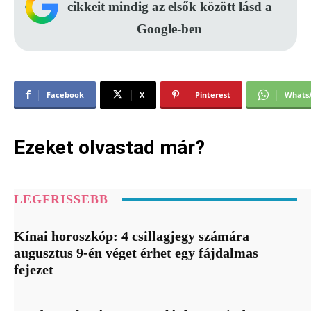
cikkeit mindig az elsők között lásd a
Google-ben
Facebook
X
Pinterest
Whats
Ezeket olvastad már?
LEGFRISSEBB
Kínai horoszkóp: 4 csillagjegy számára
augusztus 9-én véget érhet egy fájdalmas
fejezet