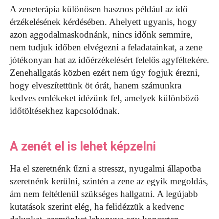
A zeneterápia különösen hasznos például az idő
érzékelésének kérdésében. Ahelyett ugyanis, hogy
azon aggodalmaskodnánk, nincs időnk semmire,
nem tudjuk időben elvégezni a feladatainkat, a zene
jótékonyan hat az időérzékelésért felelős agyféltekére.
Zenehallgatás közben ezért nem úgy fogjuk érezni,
hogy elveszítettünk öt órát, hanem számunkra
kedves emlékeket idézünk fel, amelyek különböző
időtöltésekhez kapcsolódnak.
A zenét el is lehet képzelni
Ha el szeretnénk űzni a stresszt, nyugalmi állapotba
szeretnénk kerülni, szintén a zene az egyik megoldás,
ám nem feltétlenül szükséges hallgatni. A legújabb
kutatások szerint elég, ha felidézzük a kedvenc