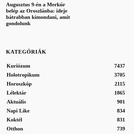
Augusztus 9-én a Merkúr
belép az Oroszlánba: ideje
bátrabban kimondani, amit
gondolunk
KATEGÓRIÁK
Kuriózum
7437
Holotropikum
3705
Horoszkóp
2115
Lélektár
1865
Aktuális
901
Napi Like
834
Koktél
831
Otthon
739