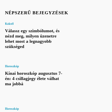
NÉPSZERŰ BEJEGYZÉSEK
Koktél
Válassz egy szimbólumot, és
nézd meg, milyen üzenetre
lehet most a legnagyobb
szükséged
Horoszkóp
Kínai horoszkóp augusztus 7-
én: 4 csillagjegy élete válhat
ma jobbá
Horoszkóp