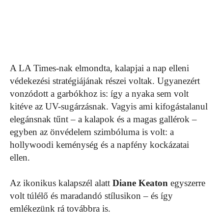
A LA Times-nak elmondta, kalapjai a nap elleni
védekezési stratégiájának részei voltak. Ugyanezért
vonzódott a garbókhoz is: így a nyaka sem volt
kitéve az UV-sugárzásnak. Vagyis ami kifogástalanul
elegánsnak tűnt – a kalapok és a magas gallérok –
egyben az önvédelem szimbóluma is volt: a
hollywoodi keménység és a napfény kockázatai
ellen.
Az ikonikus kalapszél alatt
Diane Keaton
egyszerre
volt túlélő és maradandó stílusikon – és így
emlékezünk rá továbbra is.