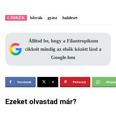
CÍMKÉK
bőrrák
gyász
haláleset
Állítsd be, hogy a Filantropikum
cikkeit mindig az elsők között lásd a
Google-ben
Facebook
X
Pinterest
Whats
Ezeket olvastad már?