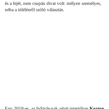
és a fejét, nem csupán divat volt: mélyen személyes,
néha a túlélésről szóló választás.
Egy 2019-es, az InStyle-nak adott interjúban
Keaton