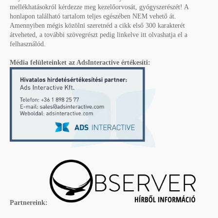
mellékhatásokról kérdezze meg kezelőorvosát, gyógyszerészét! A
honlapon található tartalom teljes egészében NEM vehető át.
Amennyiben mégis közölni szeretnéd a cikk első 300 karakterét
átveheted, a további szövegrészt pedig linkelve itt olvashatja el a
felhasználód.
Média felületeinket az AdsInteractive értékesíti:
Partnereink: