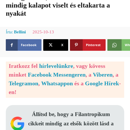
mindig kalapot viselt és eltakarta a
nyakát
2025-10-13
Írta:
Bellini
Facebook
X
Pinterest
Wh
Iratkozz fel
hírlevelünkre
, vagy kövess
minket
Facebook Messengeren
, a
Viberen
, a
Telegramon
,
Whatsappon
és a
Google Hírek
-
en!
Állítsd be, hogy a Filantropikum
cikkeit mindig az elsők között lásd a