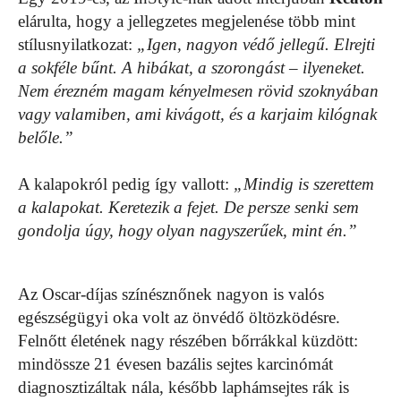
elárulta, hogy a jellegzetes megjelenése több mint
stílusnyilatkozat:
„Igen, nagyon védő jellegű. Elrejti
a sokféle bűnt. A hibákat, a szorongást – ilyeneket.
Nem érezném magam kényelmesen rövid szoknyában
vagy valamiben, ami kivágott, és a karjaim kilógnak
belőle.”
A kalapokról pedig így vallott:
„Mindig is szerettem
a kalapokat. Keretezik a fejet. De persze senki sem
gondolja úgy, hogy olyan nagyszerűek, mint én.”
Az Oscar-díjas színésznőnek nagyon is valós
egészségügyi oka volt az önvédő öltözködésre.
Felnőtt életének nagy részében bőrrákkal küzdött:
mindössze 21 évesen bazális sejtes karcinómát
diagnosztizáltak nála, később laphámsejtes rák is