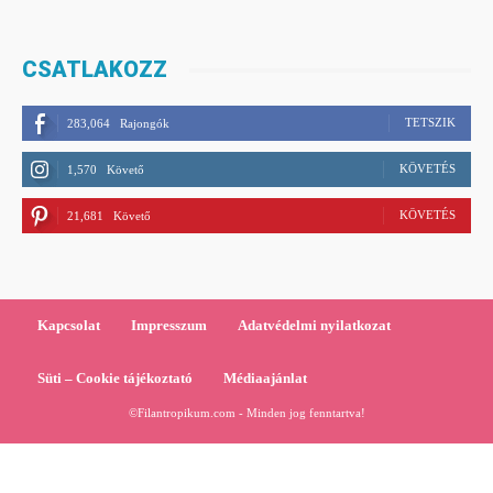
CSATLAKOZZ
TETSZIK
283,064
Rajongók
KÖVETÉS
1,570
Követő
KÖVETÉS
21,681
Követő
Kapcsolat
Impresszum
Adatvédelmi nyilatkozat
Süti – Cookie tájékoztató
Médiaajánlat
©Filantropikum.com - Minden jog fenntartva!