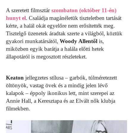
A szeretett filmsztár
szombaton (október 11-én)
hunyt el
. Családja magánéletük tiszteletben tartását
kérte, a halál okát egyelőre nem erősítették meg.
Tisztelgő üzenetek áradtak szerte a világból, köztük
gyakori munkatársától,
Woody Allentől
is,
miközben egyik barátja a halála előtti hetek
állapotáról is megosztott részleteket.
Keaton
jellegzetes stílusa – garbók, túlméretezett
öltönyök, vastag övek és a mindig jelen lévő
kalapok – éppoly ikonikus lett, mint szerepei az
Annie Hall, a Keresztapa és az Elvált nők klubja
filmekben.