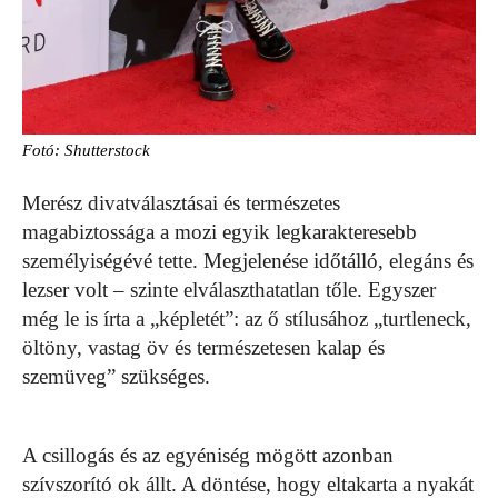
Fotó: Shutterstock
Merész divatválasztásai és természetes
magabiztossága a mozi egyik legkarakteresebb
személyiségévé tette. Megjelenése időtálló, elegáns és
lezser volt – szinte elválaszthatatlan tőle. Egyszer
még le is írta a „képletét”: az ő stílusához „turtleneck,
öltöny, vastag öv és természetesen kalap és
szemüveg” szükséges.
A csillogás és az egyéniség mögött azonban
szívszorító ok állt. A döntése, hogy eltakarta a nyakát