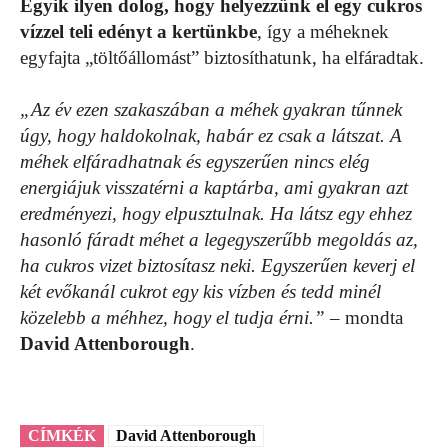
Egyik ilyen dolog, hogy helyezzünk el egy cukros
vízzel teli edényt a kertünkbe
, így a méheknek
egyfajta „töltőállomást” biztosíthatunk, ha elfáradtak.
„Az év ezen szakaszában a méhek gyakran tűnnek
úgy, hogy haldokolnak, habár ez csak a látszat. A
méhek elfáradhatnak és egyszerűen nincs elég
energiájuk visszatérni a kaptárba, ami gyakran azt
eredményezi, hogy elpusztulnak. Ha látsz egy ehhez
hasonló fáradt méhet a legegyszerűbb megoldás az,
ha cukros vizet biztosítasz neki. Egyszerűen keverj el
két evőkanál cukrot egy kis vízben és tedd minél
közelebb a méhhez, hogy el tudja érni.” –
mondta
David Attenborough
.
CÍMKÉK
David Attenborough