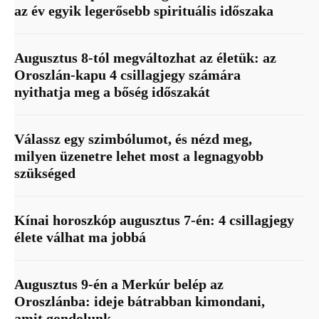
az év egyik legerősebb spirituális időszaka
Augusztus 8-tól megváltozhat az életük: az
Oroszlán-kapu 4 csillagjegy számára
nyithatja meg a bőség időszakát
Válassz egy szimbólumot, és nézd meg,
milyen üzenetre lehet most a legnagyobb
szükséged
Kínai horoszkóp augusztus 7-én: 4 csillagjegy
élete válhat ma jobbá
Augusztus 9-én a Merkúr belép az
Oroszlánba: ideje bátrabban kimondani,
amit gondolunk