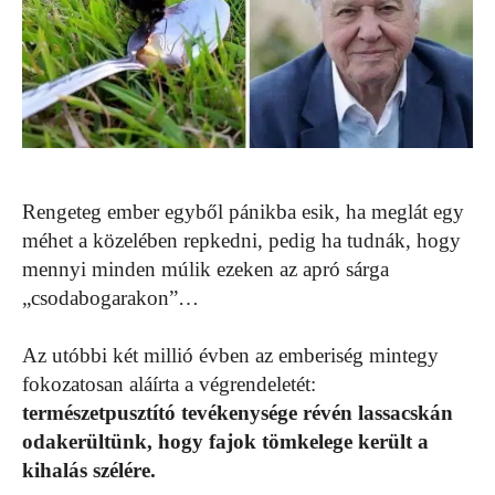
Rengeteg ember egyből pánikba esik, ha meglát egy
méhet a közelében repkedni, pedig ha tudnák, hogy
mennyi minden múlik ezeken az apró sárga
„csodabogarakon”…
Az utóbbi két millió évben az emberiség mintegy
fokozatosan aláírta a végrendeletét:
természetpusztító tevékenysége révén lassacskán
odakerültünk, hogy fajok tömkelege került a
kihalás szélére.