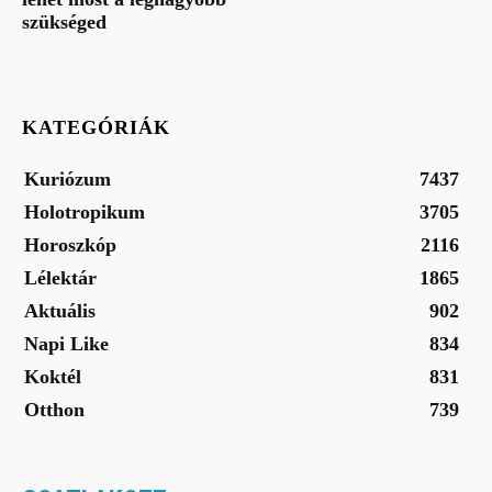
szükséged
KATEGÓRIÁK
Kuriózum
7437
Holotropikum
3705
Horoszkóp
2116
Lélektár
1865
Aktuális
902
Napi Like
834
Koktél
831
Otthon
739