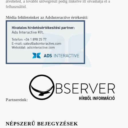
átveheted, a további szövegrészt pedig linkelve itt olvashatja el a
felhasználód.
Média felületeinket az AdsInteractive értékesíti:
Partnereink:
NÉPSZERŰ BEJEGYZÉSEK