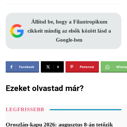
Állítsd be, hogy a Filantropikum
cikkeit mindig az elsők között lásd a
Google-ben
Facebook
X
Pinterest
Whats
Ezeket olvastad már?
LEGFRISSEBB
Oroszlán-kapu 2026: augusztus 8-án tetőzik