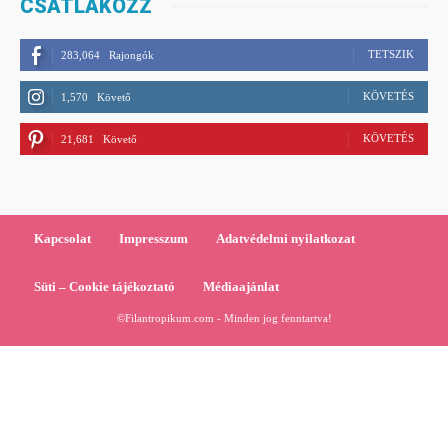
CSATLAKOZZ
TETSZIK
283,064
Rajongók
KÖVETÉS
1,570
Követő
KÖVETÉS
21,681
Követő
Kapcsolat
Impresszum
Adatvédelmi nyilatkozat
Süti – Cookie tájékoztató
Médiaajánlat
©Filantropikum.com - Minden jog fenntartva!