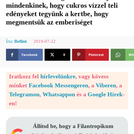
mindenkinek, hogy cukros vízzel teli
edényeket tegyünk a kertbe, hogy
megmentsük az emberiséget
2019-07-22
Írta:
Bellini
Facebook
X
Pinterest
Wh
Iratkozz fel
hírlevelünkre
, vagy kövess
minket
Facebook Messengeren
, a
Viberen
, a
Telegramon
,
Whatsappon
és a
Google Hírek
-
en!
Állítsd be, hogy a Filantropikum