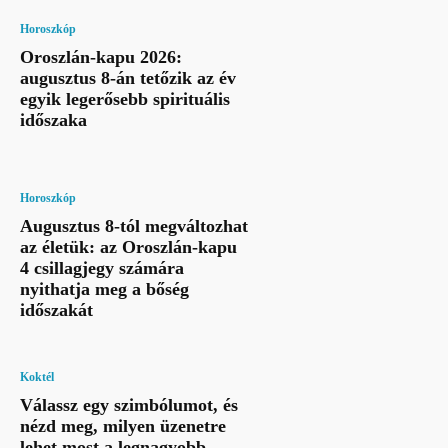
Horoszkóp
Oroszlán-kapu 2026:
augusztus 8-án tetőzik az év
egyik legerősebb spirituális
időszaka
Horoszkóp
Augusztus 8-tól megváltozhat
az életük: az Oroszlán-kapu
4 csillagjegy számára
nyithatja meg a bőség
időszakát
Koktél
Válassz egy szimbólumot, és
nézd meg, milyen üzenetre
lehet most a legnagyobb