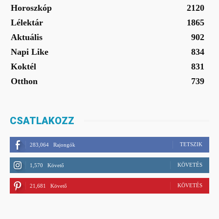
Horoszkóp
2120
Lélektár
1865
Aktuális
902
Napi Like
834
Koktél
831
Otthon
739
CSATLAKOZZ
TETSZIK
283,064
Rajongók
KÖVETÉS
1,570
Követő
KÖVETÉS
21,681
Követő