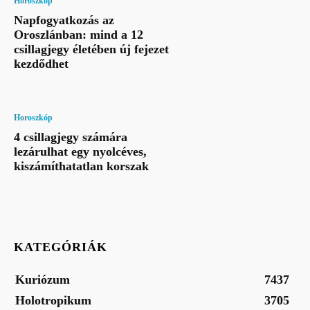
Horoszkóp
Napfogyatkozás az
Oroszlánban: mind a 12
csillagjegy életében új fejezet
kezdődhet
Horoszkóp
4 csillagjegy számára
lezárulhat egy nyolcéves,
kiszámíthatatlan korszak
KATEGÓRIÁK
Kuriózum
7437
Holotropikum
3705