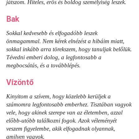
játszom. Hiteles, erős és boldog személyiség leszek.
Bak
Sokkal kedvesebb és elfogadóbb leszek
önmagammal. Nem kérek elnézést a hibáim miatt,
sokkal inkább arra törekszem, hogy tanuljak belőlük.
Tévedni emberi dolog, a legfontosabb a
megbocsátás, és a továbblépés.
Vízöntő
Kinyitom a szívem, hogy közelebb kerüljek a
számomra legfontosabb emberhez. Tisztában vagyok
vele, hogy akinek szerepe van az életemben, azzal
előbb-utóbb találkozni fogok. Azok véleményét
veszem figyelembe, akik elfogadnak olyannak,
amilyen vagyok.