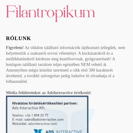
RÓLUNK
Figyelem!
Az oldalon található információk tájékoztató jellegűek, nem
helyettesítik a szakszerű orvosi véleményt. A kockázatokról és a
mellékhatásokról kérdezze meg kezelőorvosát, gyógyszerészét! A
honlapon található tartalom teljes egészében NEM vehető át.
Amennyiben mégis közölni szeretnéd a cikk első 300 karakterét
átveheted, a további szövegrészt pedig linkelve itt olvashatja el a
felhasználód.
Média felületeinket az AdsInteractive értékesíti: