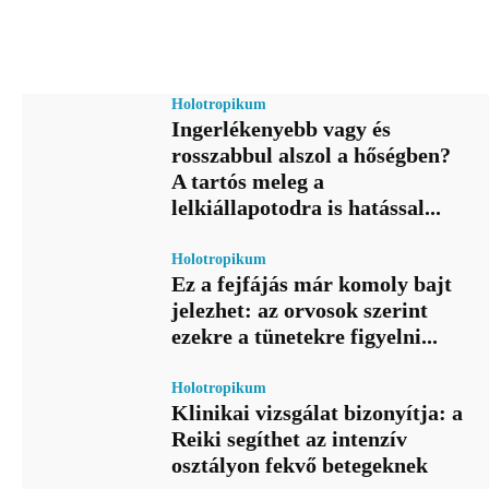
Holotropikum
Ingerlékenyebb vagy és
rosszabbul alszol a hőségben?
A tartós meleg a
lelkiállapotodra is hatással...
Holotropikum
Ez a fejfájás már komoly bajt
jelezhet: az orvosok szerint
ezekre a tünetekre figyelni...
Holotropikum
Klinikai vizsgálat bizonyítja: a
Reiki segíthet az intenzív
osztályon fekvő betegeknek