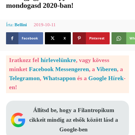
mondogasd 2020-ban!
2019-10-11
Írta:
Bellini
Facebook
X
Pinterest
Wh
Iratkozz fel
hírlevelünkre
, vagy kövess
minket
Facebook Messengeren
, a
Viberen
, a
Telegramon
,
Whatsappon
és a
Google Hírek
-
en!
Állítsd be, hogy a Filantropikum
cikkeit mindig az elsők között lásd a
Google-ben