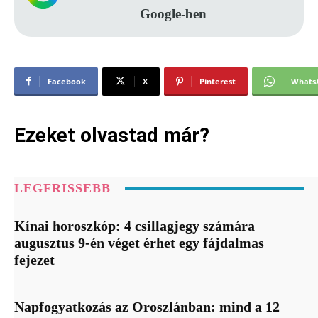
Google-ben
Facebook
X
Pinterest
Whats
Ezeket olvastad már?
LEGFRISSEBB
Kínai horoszkóp: 4 csillagjegy számára
augusztus 9-én véget érhet egy fájdalmas
fejezet
Napfogyatkozás az Oroszlánban: mind a 12