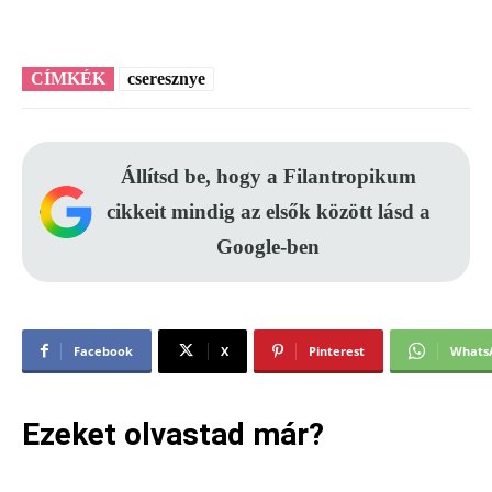
CÍMKÉK
cseresznye
Állítsd be, hogy a Filantropikum
cikkeit mindig az elsők között lásd a
Google-ben
Facebook
X
Pinterest
Whats
Ezeket olvastad már?