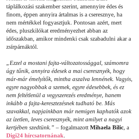
táplálkozási szakember szerint, amennyire édes és
finom, éppen annyira ártalmas is a cseresznye, ha
nem mértékkel fogyasztjuk. Pontosan azért, mert
édes, pluszkilókat eredményezhet abban az
időszakban, amikor mindenki csak szabadulni akar a
zsírpárnáktól.
„Ezzel a mostani fajta-változatossággal, számomra
úgy tűnik, annyira édesek a mai cseresznyék, hogy
már-már émelyítők, mintha aszalva lennének. Vagyis,
egyre nagyobbak a szemek, egyre édesebbek, és ez
nem feltétlenül a vegyszerezés eredménye, hanem
inkább a fajta-keresztezésnek tudható be. Más
szavakkal, napjainkban már nemigen kaphatók azok
az ízetlen, leves cseresznyék, mint amilyet a nagyi
kertjében szedtünk.”
– fogalmazott
Mihaela Bilic
, a
Digi24 hírcsatornának
.