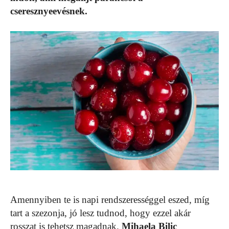
cseresznyeevésnek.
Amennyiben te is napi rendszerességgel eszed, míg
tart a szezonja, jó lesz tudnod, hogy ezzel akár
rosszat is tehetsz magadnak.
Mihaela Bilic