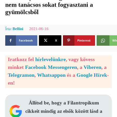
nem tanácsos sokat fogyasztani a
gyümölcsből
2021-06-16
Írta:
Bellini
Facebook
X
Pinterest
Wh
Iratkozz fel
hírlevelünkre
, vagy kövess
minket
Facebook Messengeren
, a
Viberen
, a
Telegramon
,
Whatsappon
és a
Google Hírek
-
en!
Állítsd be, hogy a Filantropikum
cikkeit mindig az elsők között lásd a