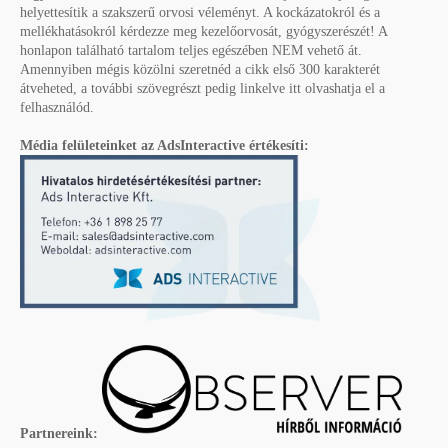
helyettesítik a szakszerű orvosi véleményt. A kockázatokról és a
mellékhatásokról kérdezze meg kezelőorvosát, gyógyszerészét! A
honlapon található tartalom teljes egészében NEM vehető át.
Amennyiben mégis közölni szeretnéd a cikk első 300 karakterét
átveheted, a további szövegrészt pedig linkelve itt olvashatja el a
felhasználód.
Média felületeinket az AdsInteractive értékesíti:
Partnereink: