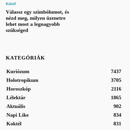
Koktél
Válassz egy szimbólumot, és
nézd meg, milyen üzenetre
lehet most a legnagyobb
szükséged
KATEGÓRIÁK
Kuriózum
7437
Holotropikum
3705
Horoszkóp
2116
Lélektár
1865
Aktuális
902
Napi Like
834
Koktél
831