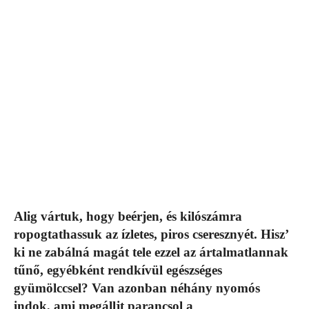
Alig vártuk, hogy beérjen, és kilószámra
ropogtathassuk az ízletes, piros cseresznyét. Hisz’
ki ne zabálná magát tele ezzel az ártalmatlannak
tűnő, egyébként rendkívül egészséges
gyümölccsel? Van azonban néhány nyomós
indok, ami megálljt parancsol a