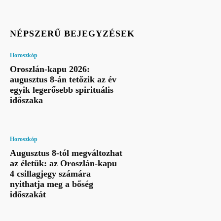
NÉPSZERŰ BEJEGYZÉSEK
Horoszkóp
Oroszlán-kapu 2026:
augusztus 8-án tetőzik az év
egyik legerősebb spirituális
időszaka
Horoszkóp
Augusztus 8-tól megváltozhat
az életük: az Oroszlán-kapu
4 csillagjegy számára
nyithatja meg a bőség
időszakát