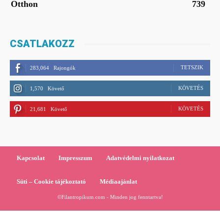
Otthon
739
CSATLAKOZZ
TETSZIK
283,064
Rajongók
KÖVETÉS
1,570
Követő
KÖVETÉS
21,681
Követő
Kapcsolat
Impresszum
Adatvédelmi nyilatkozat
Süti – Cookie tájékoztató
Médiaajánlat
©Filantropikum.com - Minden jog fenntartva!