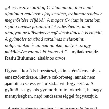
„A cseresznye gazdag C-vitaminban, ami miatt
ajánlott a rendszeres fogyasztása, az immunrendszer
megerősítése céljából. A magas C-vitamin tartalom
segít a tavaszi fáradtság leküzdésében is, mint
ahogyan az időszakos megfázások tüneteit is enyhíti.
A gyümölcs továbbá tartalmaz melatonint,
polifenolokat és anticianinokat, melyek az agy
működésére vannak jó hatással.”
– nyilatkozta
dr.
Radu Bulumac
, általános orvos.
Ugyanakkor ő is hozzáteszi, akinek érzékenyebb az
emésztőrendszere, illetve cukorbeteg, annak nem
ajánlott a cseresznye túlzásba vitt fogyasztása. A
gyümölcs ugyanis gyomorhurutot okozhat, ha nagy
mennyiségben, napi rendszerességgel fogyasztjuk.
„A cukorbetegek számára is tanácsos odafigyelni