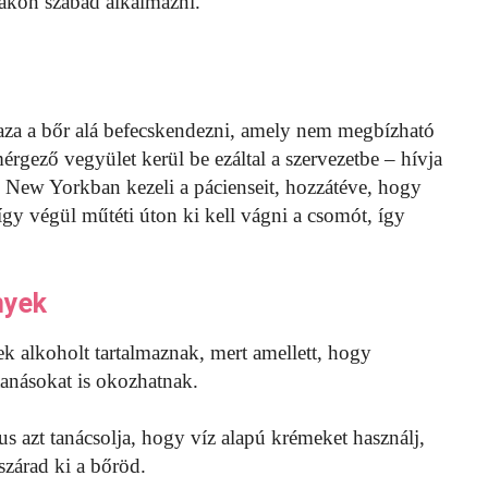
kákon szabad alkalmazni.
za a bőr alá befecskendezni, amely nem megbízható
rgező vegyület kerül be ezáltal a szervezetbe – hívja
 New Yorkban kezeli a pácienseit, hozzátéve, hogy
így végül műtéti úton ki kell vágni a csomót, így
nyek
k alkoholt tartalmaznak, mert amellett, hogy
ttanásokat is okozhatnak.
 azt tanácsolja, hogy víz alapú krémeket használj,
szárad ki a bőröd.