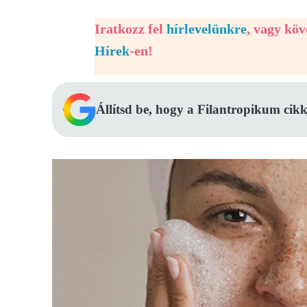
Iratkozz fel
hírlevelünkre
, vagy kö
Hírek
-en!
Állítsd be, hogy a Filantropikum cikk