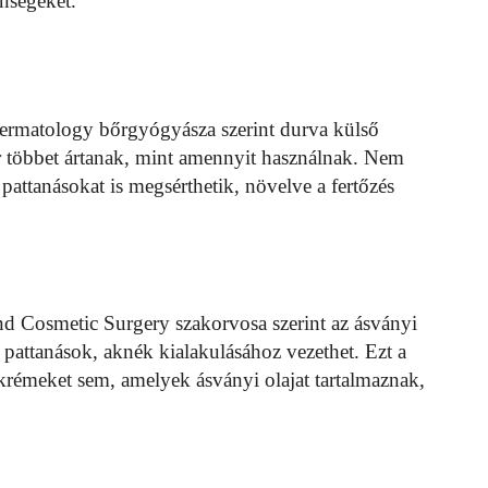
enségeket.
Dermatology bőrgyógyásza szerint durva külső
r többet ártanak, mint amennyit használnak. Nem
, pattanásokat is megsérthetik, növelve a fertőzés
d Cosmetic Surgery szakorvosa szerint az ásványi
 pattanások, aknék kialakulásához vezethet. Ezt a
 krémeket sem, amelyek ásványi olajat tartalmaznak,