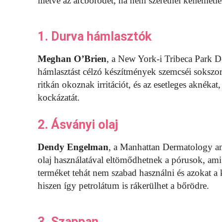
illetve az arcbőrödet, ha nem szeretnél kellemetl
1. Durva hámlasztók
Meghan O’Brien
, a New York-i Tribeca Park 
hámlasztást célzó készítmények szemcséi sokszo
ritkán okoznak irritációt, és az esetleges aknékat
kockázatát.
2. Ásványi olaj
Dendy Engelman
, a Manhattan Dermatology an
olaj használatával eltömődhetnek a pórusok, ami
terméket tehát nem szabad használni és azokat a
hiszen így petrolátum is rákerülhet a bőrödre.
3. Szappan