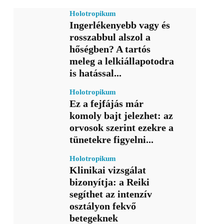
Holotropikum
Ingerlékenyebb vagy és
rosszabbul alszol a
hőségben? A tartós
meleg a lelkiállapotodra
is hatással...
Holotropikum
Ez a fejfájás már
komoly bajt jelezhet: az
orvosok szerint ezekre a
tünetekre figyelni...
Holotropikum
Klinikai vizsgálat
bizonyítja: a Reiki
segíthet az intenzív
osztályon fekvő
betegeknek