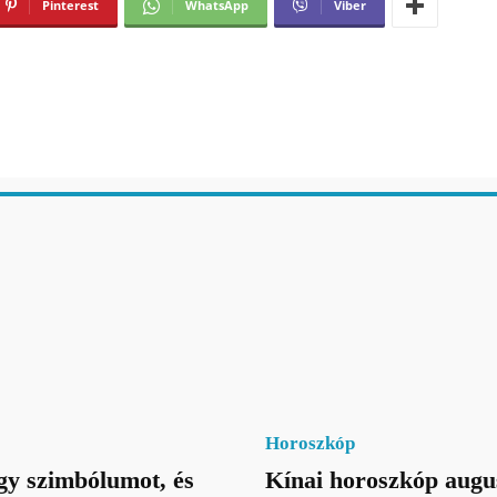
Pinterest
WhatsApp
Viber
Horoszkóp
gy szimbólumot, és
Kínai horoszkóp augu