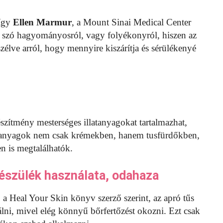
 így
Ellen Marmur
, a Mount Sinai Medical Center
 szó hagyományosról, vagy folyékonyról, hiszen az
élve arról, hogy mennyire kiszárítja és sérülékenyé
szítmény mesterséges illatanyagokat tartalmazhat,
llatanyagok nem csak krémekben, hanem tusfürdőkben,
n is megtalálhatók.
készülék használata, odahaza
 a Heal Your Skin könyv szerző szerint, az apró tűs
álni, mivel elég könnyű bőrfertőzést okozni. Ezt csak