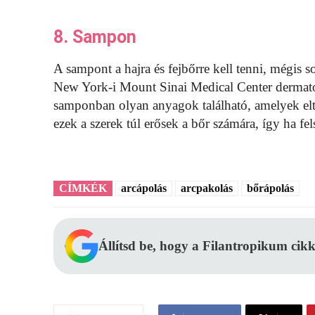
8. Sampon
A sampont a hajra és fejbőrre kell tenni, mégis so
New York-i Mount Sinai Medical Center dermatoló
samponban olyan anyagok található, amelyek eltáv
ezek a szerek túl erősek a bőr számára, így ha fel
CÍMKÉK
arcápolás
arcpakolás
bőrápolás
Állítsd be, hogy a Filantropikum cikk