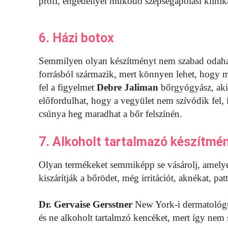
profi, engedéllyel működő szépségápolási klini
6. Házi botox
Semmilyen olyan készítményt nem szabad odaha
forrásból származik, mert könnyen lehet, hogy mé
fel a figyelmet
Debre Jaliman
bőrgyógyász, aki
előfordulhat, hogy a vegyület nem szívódik fel, 
csúnya heg maradhat a bőr felszínén.
7. Alkoholt tartalmazó készítmé
Olyan termékeket semmiképp se vásárolj, amelye
kiszárítják a bőrödet, még irritációt, aknékat, pa
Dr. Gervaise Gersstner
New York-i dermatológus
és ne alkoholt tartalmzó kencéket, mert így nem 