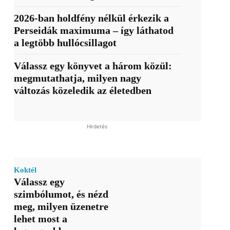
2026-ban holdfény nélkül érkezik a
Perseidák maximuma – így láthatod
a legtöbb hullócsillagot
Válassz egy könyvet a három közül:
megmutathatja, milyen nagy
változás közeledik az életedben
Hirdetés
Koktél
Válassz egy
szimbólumot, és nézd
meg, milyen üzenetre
lehet most a