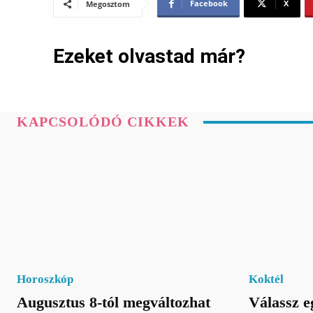
Facebook
X
Megosztom
Ezeket olvastad már?
KAPCSOLÓDÓ CIKKEK
Horoszkóp
Koktél
Augusztus 8-tól megváltozhat
Válassz e