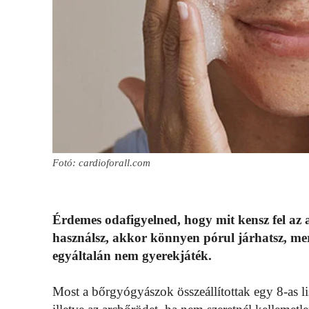
Fotó: cardioforall.com
Érdemes odafigyelned, hogy mit kensz fel az 
használsz, akkor könnyen pórul járhatsz, mer
egyáltalán nem gyerekjáték.
Most a bőrgyógyászok összeállítottak egy 8-as li