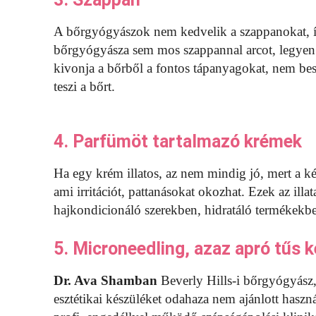
A bőrgyógyászok nem kedvelik a szappanokat,
bőrgyógyásza sem mos szappannal arcot, legyen
kivonja a bőrből a fontos tápanyagokat, nem besz
teszi a bőrt.
4. Parfümöt tartalmazó krémek
Ha egy krém illatos, az nem mindig jó, mert a ké
ami irritációt, pattanásokat okozhat. Ezek az i
hajkondicionáló szerekben, hidratáló termékekbe
5. Microneedling, azaz apró tűs 
Dr. Ava Shamban
Beverly Hills-i bőrgyógyász,
esztétikai készüléket odahaza nem ajánlott haszn