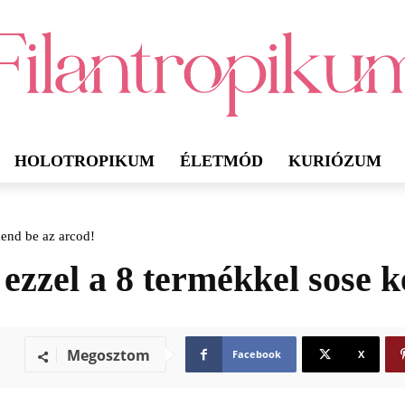
HOLOTROPIKUM
ÉLETMÓD
KURIÓZUM
kend be az arcod!
ezzel a 8 termékkel sose k
Megosztom
Facebook
X