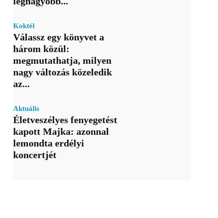
legnagyobb...
Koktél
Válassz egy könyvet a
három közül:
megmutathatja, milyen
nagy változás közeledik
az...
Aktuális
Életveszélyes fenyegetést
kapott Majka: azonnal
lemondta erdélyi
koncertjét