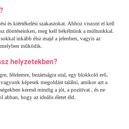
?
si és kiértékelési szakaszokat. Ahhoz viszont el kell
ossz döntéseinken, meg kell békélnünk a múltunkkal.
 sokkal inkább élsz majd a jelenben, vagyis az
s amelyben működik.
ossz helyzetekben?
e, félelemre, bezártságra utal, egy blokkoló erő,
 vagyunk képesek megoldást találni, amikor azt a
égekben keresd mindig a jót, a pozitívat , és ne
 abban, hogy az ideális életet éld.