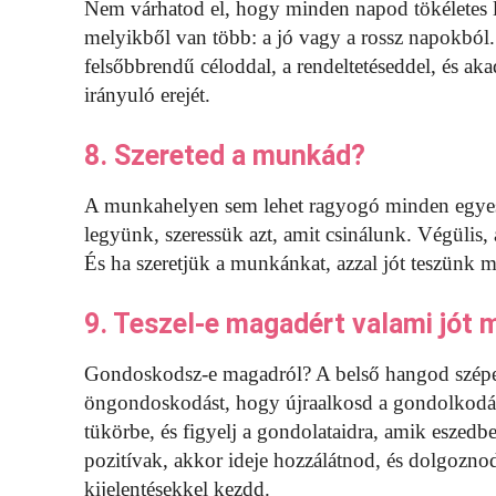
Nem várhatod el, hogy minden napod tökéletes l
melyikből van több: a jó vagy a rossz napokbó
felsőbbrendű céloddal, a rendeltetéseddel, és ak
irányuló erejét.
8. Szereted a munkád?
A munkahelyen sem lehet ragyogó minden egyes 
legyünk, szeressük azt, amit csinálunk. Végülis, 
És ha szeretjük a munkánkat, azzal jót teszünk 
9. Teszel-e magadért valami jót 
Gondoskodsz-e magadról? A belső hangod szépe
öngondoskodást, hogy újraalkosd a gondolkodási
tükörbe, és figyelj a gondolataidra, amik eszedbe
pozitívak, akkor ideje hozzálátnod, és dolgozno
kijelentésekkel kezdd.