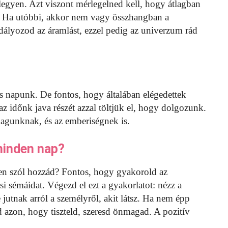
egyen. Azt viszont mérlegelned kell, hogy átlagban
l. Ha utóbbi, akkor nem vagy összhangban a
adályozod az áramlást, ezzel pedig az univerzum rád
napunk. De fontos, hogy általában elégedettek
az időnk java részét azzal töltjük el, hogy dolgozunk.
magunknak, és az emberiségnek is.
minden nap?
n szól hozzád? Fontos, hogy gyakorold az
 sémáidat. Végezd el ezt a gyakorlatot: nézz a
 jutnak arról a személyről, akit látsz. Ha nem épp
d azon, hogy tiszteld, szeresd önmagad. A pozitív