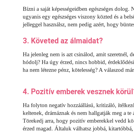
Bízni a saját képességeidben egészséges dolog. 
ugyanis egy egészséges viszony közted és a bels
jelleggel használsz, nem pedig azért, hogy bünt
3. Követed az álmaidat?
Ha jelenleg nem is azt csinálod, amit szeretnél, 
hódolj? Ha úgy érzed, nincs hobbid, érdeklődési
ha nem létezne pénz, kötelesség? A válaszod már
4. Pozitív emberek vesznek körül
Ha folyton negatív hozzáállású, kritizáló, ítélke
keltenek, drámáznak és nem hallgatják meg a te á
Törekedj arra, hogy pozitív emberekkel vedd kö
érzed magad. Általuk válhatsz jobbá, kitartóbbá,