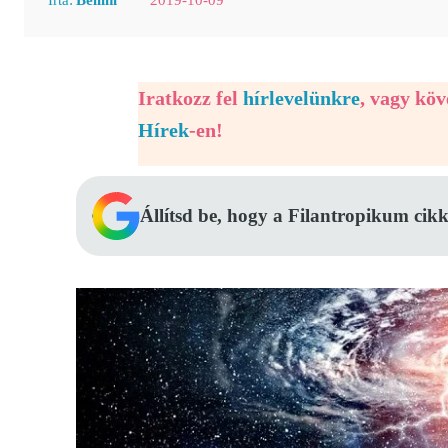
Iratkozz fel
hírlevelünkre
, vagy kö
Hírek
-en!
Állítsd be, hogy a Filantropikum cikk