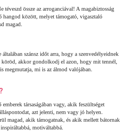
Ne téveszd össze az arroganciával! A magabiztosság
ő hangod között, melyet támogató, vigasztaló
esd magad.
de általában szánsz időt arra, hogy a szenvedélyeidnek
 köröd, akkor gondolkodj el azon, hogy mit tennél,
is megmutatja, mi is az álmod valójában.
?
ző emberek társaságában vagy, akik feszültséget
lláspontodat, azt jelenti, nem vagy jó helyen.
rül magad, akik támogatnak, és akik mellett bátornak
 inspiráltabbá, motiváltabbá.