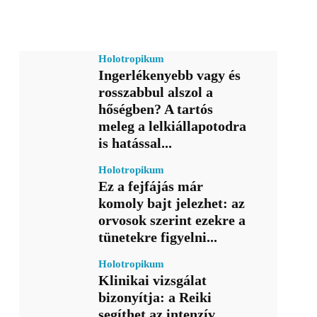
Holotropikum
Ingerlékenyebb vagy és
rosszabbul alszol a
hőségben? A tartós
meleg a lelkiállapotodra
is hatással...
Holotropikum
Ez a fejfájás már
komoly bajt jelezhet: az
orvosok szerint ezekre a
tünetekre figyelni...
Holotropikum
Klinikai vizsgálat
bizonyítja: a Reiki
segíthet az intenzív