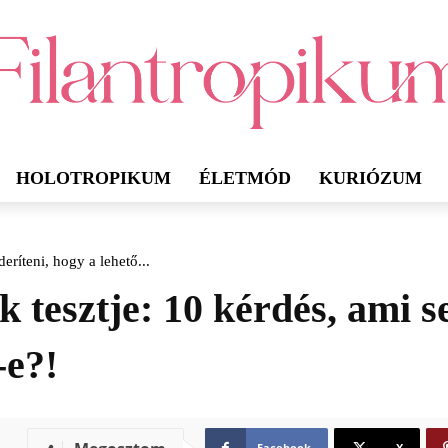
HOLOTROPIKUM
ÉLETMÓD
KURIÓZUM
eríteni, hogy a lehető...
tesztje: 10 kérdés, ami seg
-e?!
Facebook
X