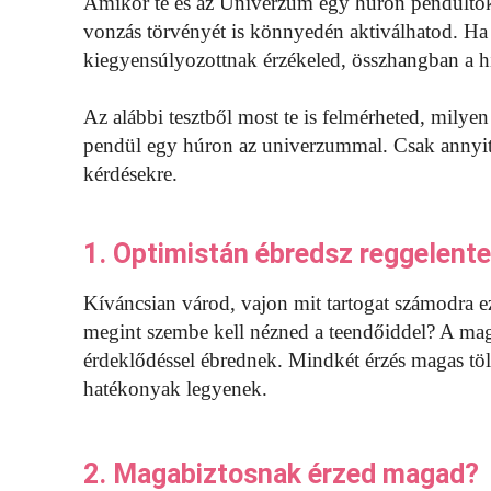
Amikor te és az Univerzum egy húron pendültök, 
vonzás törvényét is könnyedén aktiválhatod. Ha 
kiegyensúlyozottnak érzékeled, összhangban a hiv
Az alábbi tesztből most te is felmérheted, milyen
pendül egy húron az univerzummal. Csak annyit
kérdésekre.
1. Optimistán ébredsz reggelent
Kíváncsian várod, vajon mit tartogat számodra e
megint szembe kell nézned a teendőiddel? A mag
érdeklődéssel ébrednek. Mindkét érzés magas tölt
hatékonyak legyenek.
2. Magabiztosnak érzed magad?