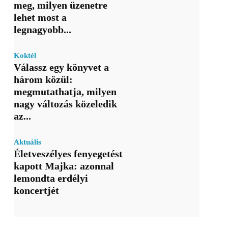
meg, milyen üzenetre
lehet most a
legnagyobb...
Koktél
Válassz egy könyvet a
három közül:
megmutathatja, milyen
nagy változás közeledik
az...
Aktuális
Életveszélyes fenyegetést
kapott Majka: azonnal
lemondta erdélyi
koncertjét