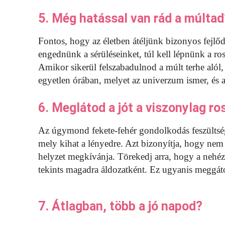
5. Még hatással van rád a múltad
Fontos, hogy az életben átéljünk bizonyos fejlődé
engednünk a sérüléseinket, túl kell lépnünk a r
Amikor sikerül felszabadulnod a múlt terhe alól,
egyetlen órában, melyet az univerzum ismer, é
6. Meglátod a jót a viszonylag r
Az úgymond fekete-fehér gondolkodás feszültségr
mely kihat a lényedre. Azt bizonyítja, hogy nem
helyzet megkívánja. Törekedj arra, hogy a nehézs
tekints magadra áldozatként. Ez ugyanis meggátol
7. Átlagban, több a jó napod?