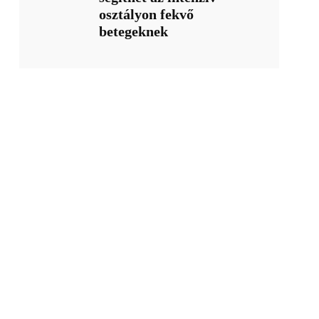
osztályon fekvő
betegeknek