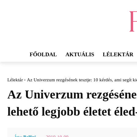
FŐOLDAL
AKTUÁLIS
LÉLEKTÁR
Lélektár
Az Univerzum rezgésének tesztje: 10 kérdés, ami segít kid
Az Univerzum rezgésének 
lehető legjobb életet éled
2019-10-09
Írta:
Bellini