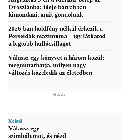
Oroszlánba: ideje bátrabban
kimondani, amit gondolunk
2026-ban holdfény nélkül érkezik a
Perseidák maximuma – így láthatod
a legtöbb hullócsillagot
Válassz egy könyvet a három közül:
megmutathatja, milyen nagy
változás közeledik az életedben
Hirdetés
Koktél
Válassz egy
szimbólumot, és nézd