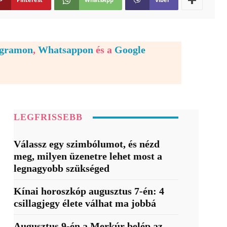
egramon
,
Whatsappon
és a
Google
LEGFRISSEBB
Válassz egy szimbólumot, és nézd
meg, milyen üzenetre lehet most a
legnagyobb szükséged
Kínai horoszkóp augusztus 7-én: 4
csillagjegy élete válhat ma jobbá
Augusztus 9-én a Merkúr belép az