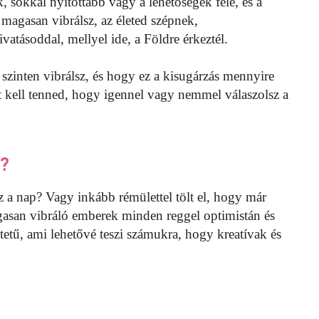
sokkal nyitottabb vagy a lehetőségek felé, és a
magasan vibrálsz, az életed szépnek,
atásoddal, mellyel ide, a Földre érkeztél.
 szinten vibrálsz, és hogy ez a kisugárzás mennyire
 kell tenned, hogy igennel vagy nemmel válaszolsz a
e?
z a nap? Vagy inkább rémülettel tölt el, hogy már
asan vibráló emberek minden reggel optimistán és
etű, ami lehetővé teszi számukra, hogy kreatívak és