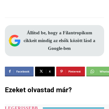
Állítsd be, hogy a Filantropikum
cikkeit mindig az elsők között lásd a
Google-ben
Facebook
X
Pinterest
Whats
Ezeket olvastad már?
LEGFRISSEBB