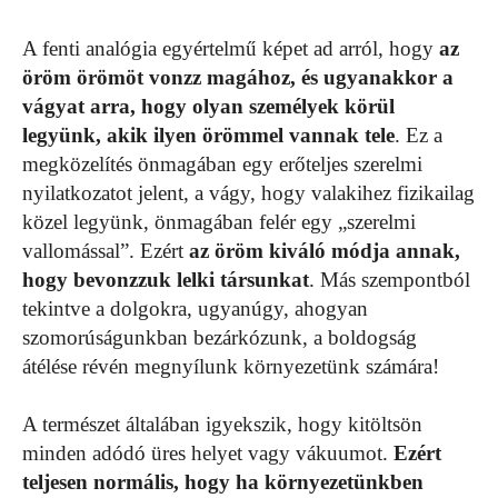
A fenti analógia egyértelmű képet ad arról, hogy
az
öröm örömöt vonzz magához, és ugyanakkor a
vágyat arra, hogy olyan személyek körül
legyünk, akik ilyen örömmel vannak tele
. Ez a
megközelítés önmagában egy erőteljes szerelmi
nyilatkozatot jelent, a vágy, hogy valakihez fizikailag
közel legyünk, önmagában felér egy „szerelmi
vallomással”. Ezért
az öröm kiváló módja annak,
hogy bevonzzuk lelki társunkat
. Más szempontból
tekintve a dolgokra, ugyanúgy, ahogyan
szomorúságunkban bezárkózunk, a boldogság
átélése révén megnyílunk környezetünk számára!
A természet általában igyekszik, hogy kitöltsön
minden adódó üres helyet vagy vákuumot.
Ezért
teljesen normális, hogy ha környezetünkben