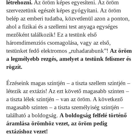
létrehozni.
Az öröm képes egyesíteni. Az öröm
szervezetünk egészét képes gyógyítani. Az öröm
belép az emberi tudatba, közvetlenül azon a ponton,
ahol a fizikai és a szellemi test anyaga egységes
mezőként találkozik! Ez a testünk első
háromdimenziós csomagolása, vagy az első,
testünket fedő elektromos „ruhadarabunk”!
Az öröm
a legmélyebb rezgés, amelyet a testünk felismer és
rögzít.
Érzéseink magas szintjén – a tiszta szellem szintjén –
létezik az extázis! Az ezt követő magasabb szinten –
a tiszta lélek szintjén – van az öröm. A következő
magasabb szinten – a tiszta személyiség szintjén –
található a boldogság.
A boldogság felfelé történő
áramlása örömhöz vezet, az öröm pedig
extázishoz vezet!