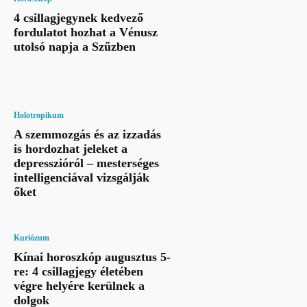
4 csillagjegynek kedvező
fordulatot hozhat a Vénusz
utolsó napja a Szűzben
Holotropikum
A szemmozgás és az izzadás
is hordozhat jeleket a
depresszióról – mesterséges
intelligenciával vizsgálják
őket
Kuriózum
Kínai horoszkóp augusztus 5-
re: 4 csillagjegy életében
végre helyére kerülnek a
dolgok