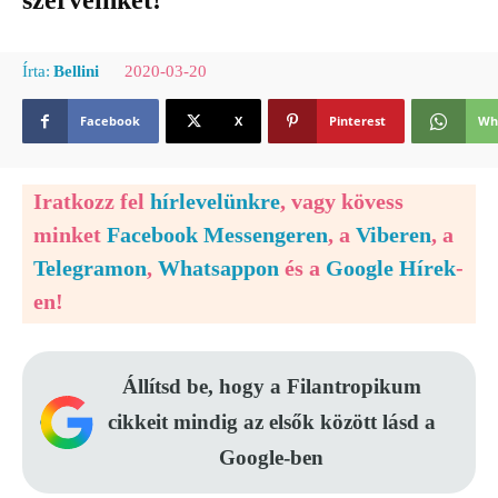
szerveinket!
2020-03-20
Írta:
Bellini
Facebook
X
Pinterest
Wh
Iratkozz fel
hírlevelünkre
, vagy kövess
minket
Facebook Messengeren
, a
Viberen
, a
Telegramon
,
Whatsappon
és a
Google Hírek
-
en!
Állítsd be, hogy a Filantropikum
cikkeit mindig az elsők között lásd a
Google-ben