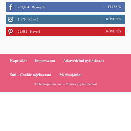
TETSZIK
283,064
Rajongók
KÖVETÉS
1,570
Követő
KÖVETÉS
21,681
Követő
Kapcsolat
Impresszum
Adatvédelmi nyilatkozat
Süti – Cookie tájékoztató
Médiaajánlat
©Filantropikum.com - Minden jog fenntartva!