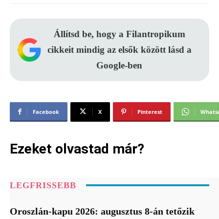
Állítsd be, hogy a Filantropikum
cikkeit mindig az elsők között lásd a
Google-ben
Facebook
X
Pinterest
Whats
Ezeket olvastad már?
LEGFRISSEBB
Oroszlán-kapu 2026: augusztus 8-án tetőzik