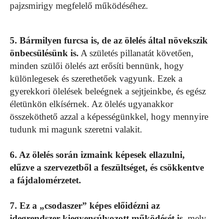
pajzsmirigy megfelelő működéséhez.
5. Bármilyen furcsa is, de az ölelés által növekszik
önbecsülésünk is.
A születés pillanatát követően,
minden szülői ölelés azt erősíti bennünk, hogy
különlegesek és szerethetőek vagyunk. Ezek a
gyerekkori ölelések beleégnek a sejtjeinkbe, és egész
életünkön elkísérnek. Az ölelés ugyanakkor
összeköthető azzal a képességünkkel, hogy mennyire
tudunk mi magunk szeretni valakit.
6. Az ölelés során izmaink képesek ellazulni,
elűzve a szervezetből a feszültséget, és csökkentve
a fájdalomérzetet.
7. Ez a „csodaszer” képes előidézni az
idegrendszer kiegyensúlyozott működését is
, mely