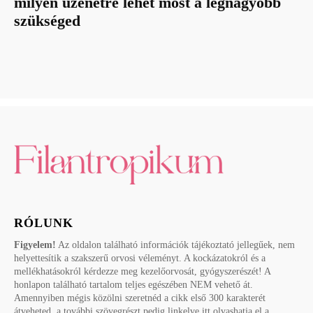
milyen üzenetre lehet most a legnagyobb
szükséged
RÓLUNK
Figyelem!
Az oldalon található információk tájékoztató jellegűek, nem
helyettesítik a szakszerű orvosi véleményt. A kockázatokról és a
mellékhatásokról kérdezze meg kezelőorvosát, gyógyszerészét! A
honlapon található tartalom teljes egészében NEM vehető át.
Amennyiben mégis közölni szeretnéd a cikk első 300 karakterét
átveheted, a további szövegrészt pedig linkelve itt olvashatja el a