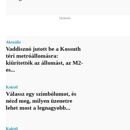
Hirdetés
Aktuális
Vaddisznó jutott be a Kossuth
téri metróállomásra:
kiürítették az állomást, az M2-
es...
Koktél
Válassz egy szimbólumot, és
nézd meg, milyen üzenetre
lehet most a legnagyobb...
Koktél