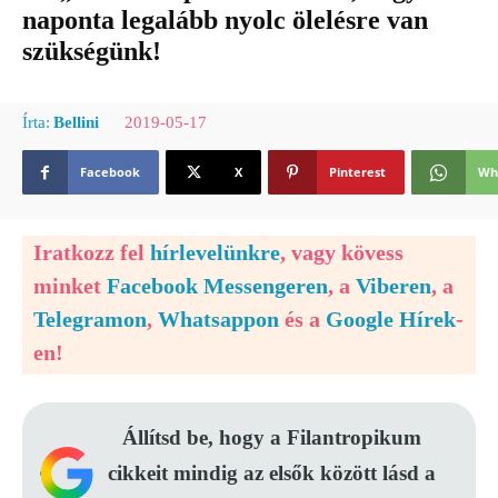
naponta legalább nyolc ölelésre van
szükségünk!
2019-05-17
Írta:
Bellini
Facebook
X
Pinterest
Wh
Iratkozz fel
hírlevelünkre
, vagy kövess
minket
Facebook Messengeren
, a
Viberen
, a
Telegramon
,
Whatsappon
és a
Google Hírek
-
en!
Állítsd be, hogy a Filantropikum
cikkeit mindig az elsők között lásd a