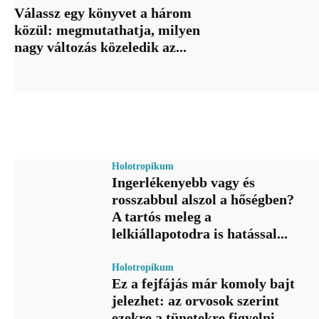
Válassz egy könyvet a három
közül: megmutathatja, milyen
nagy változás közeledik az...
Holotropikum
Ingerlékenyebb vagy és
rosszabbul alszol a hőségben?
A tartós meleg a
lelkiállapotodra is hatással...
Holotropikum
Ez a fejfájás már komoly bajt
jelezhet: az orvosok szerint
ezekre a tünetekre figyelni...