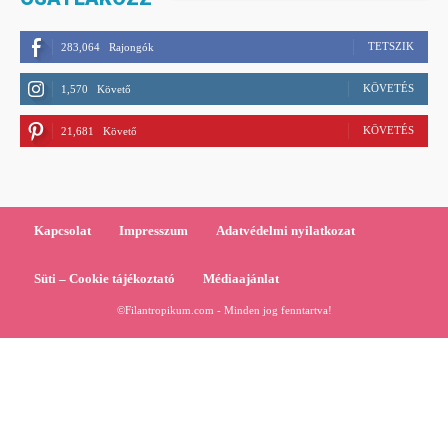
TETSZIK
283,064
Rajongók
KÖVETÉS
1,570
Követő
KÖVETÉS
21,681
Követő
Kapcsolat
Impresszum
Adatvédelmi nyilatkozat
Süti – Cookie tájékoztató
Médiaajánlat
©Filantropikum.com - Minden jog fenntartva!