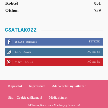
Koktél
831
Otthon
739
CSATLAKOZZ
TETSZIK
283,064
Rajongók
KÖVETÉS
1,570
Követő
KÖVETÉS
21,681
Követő
Kapcsolat
Impresszum
Adatvédelmi nyilatkozat
Süti – Cookie tájékoztató
Médiaajánlat
©Filantropikum.com - Minden jog fenntartva!