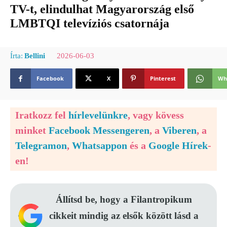
TV-t, elindulhat Magyarország első
LMBTQI televíziós csatornája
2026-06-03
Írta:
Bellini
Facebook
X
Pinterest
Wh
Iratkozz fel
hírlevelünkre
, vagy kövess
minket
Facebook Messengeren
, a
Viberen
, a
Telegramon
,
Whatsappon
és a
Google Hírek
-
en!
Állítsd be, hogy a Filantropikum
cikkeit mindig az elsők között lásd a