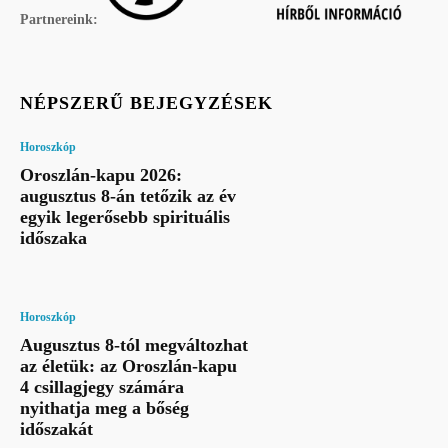
Partnereink:
NÉPSZERŰ BEJEGYZÉSEK
Horoszkóp
Oroszlán-kapu 2026:
augusztus 8-án tetőzik az év
egyik legerősebb spirituális
időszaka
Horoszkóp
Augusztus 8-tól megváltozhat
az életük: az Oroszlán-kapu
4 csillagjegy számára
nyithatja meg a bőség
időszakát