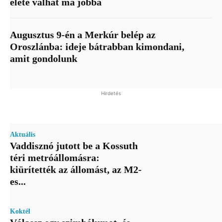
élete válhat ma jobbá
Augusztus 9-én a Merkúr belép az
Oroszlánba: ideje bátrabban kimondani,
amit gondolunk
Hirdetés
Aktuális
Vaddisznó jutott be a Kossuth
téri metróállomásra:
kiürítették az állomást, az M2-
es...
Koktél