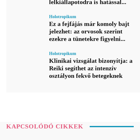
lelkiállapotodra is hatással...
Holotropikum
Ez a fejfájás már komoly bajt
jelezhet: az orvosok szerint
ezekre a tünetekre figyelni...
Holotropikum
Klinikai vizsgálat bizonyítja: a
Reiki segíthet az intenzív
osztályon fekvő betegeknek
KAPCSOLÓDÓ CIKKEK