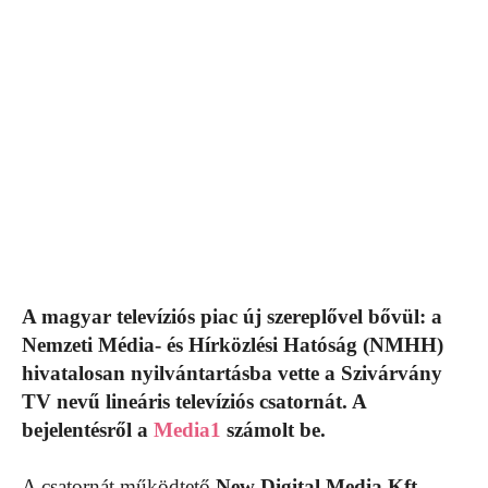
A magyar televíziós piac új szereplővel bővül: a
Nemzeti Média- és Hírközlési Hatóság (NMHH)
hivatalosan nyilvántartásba vette a Szivárvány
TV nevű lineáris televíziós csatornát. A
bejelentésről a
Media1
számolt be.
A csatornát működtető
New Digital Media Kft.