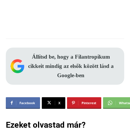
Állítsd be, hogy a Filantropikum
cikkeit mindig az elsők között lásd a
Google-ben
Facebook
X
Pinterest
Whats
Ezeket olvastad már?