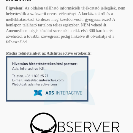
Figyelem!
Az oldalon található információk tájékoztató jellegűek, nem
helyettesítik a szakszerű orvosi véleményt. A kockázatokról és a
mellékhatásokról kérdezze meg kezelőorvosát, gyógyszerészét! A
honlapon található tartalom teljes egészében NEM vehető át.
Amennyiben mégis közölni szeretnéd a cikk első 300 karakterét
átveheted, a további szövegrészt pedig linkelve itt olvashatja el a
felhasználód.
Média felületeinket az AdsInteractive értékesíti: