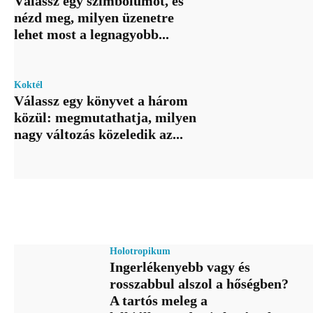
Válassz egy szimbólumot, és
nézd meg, milyen üzenetre
lehet most a legnagyobb...
Koktél
Válassz egy könyvet a három
közül: megmutathatja, milyen
nagy változás közeledik az...
Holotropikum
Ingerlékenyebb vagy és
rosszabbul alszol a hőségben?
A tartós meleg a