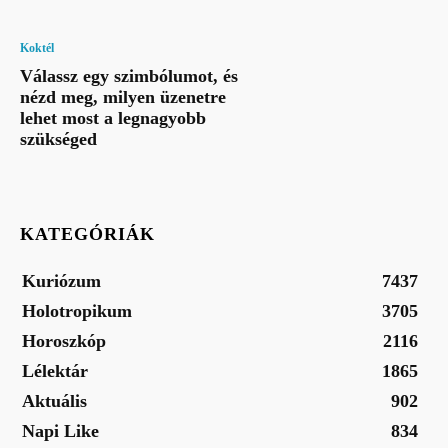
Koktél
Válassz egy szimbólumot, és
nézd meg, milyen üzenetre
lehet most a legnagyobb
szükséged
KATEGÓRIÁK
Kuriózum
7437
Holotropikum
3705
Horoszkóp
2116
Lélektár
1865
Aktuális
902
Napi Like
834