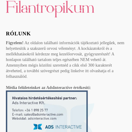
RÓLUNK
Figyelem!
Az oldalon található információk tájékoztató jellegűek, nem
helyettesítik a szakszerű orvosi véleményt. A kockázatokról és a
mellékhatásokról kérdezze meg kezelőorvosát, gyógyszerészét! A
honlapon található tartalom teljes egészében NEM vehető át.
Amennyiben mégis közölni szeretnéd a cikk első 300 karakterét
átveheted, a további szövegrészt pedig linkelve itt olvashatja el a
felhasználód.
Média felületeinket az AdsInteractive értékesíti: