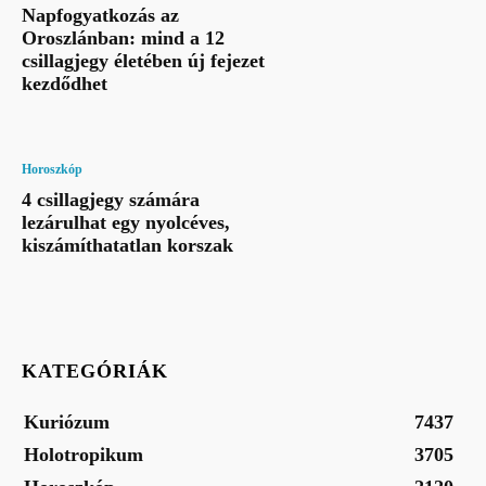
Napfogyatkozás az
Oroszlánban: mind a 12
csillagjegy életében új fejezet
kezdődhet
Horoszkóp
4 csillagjegy számára
lezárulhat egy nyolcéves,
kiszámíthatatlan korszak
KATEGÓRIÁK
Kuriózum
7437
Holotropikum
3705