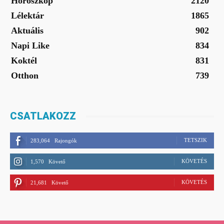
Horoszkóp
2120
Lélektár
1865
Aktuális
902
Napi Like
834
Koktél
831
Otthon
739
CSATLAKOZZ
TETSZIK
283,064
Rajongók
KÖVETÉS
1,570
Követő
KÖVETÉS
21,681
Követő