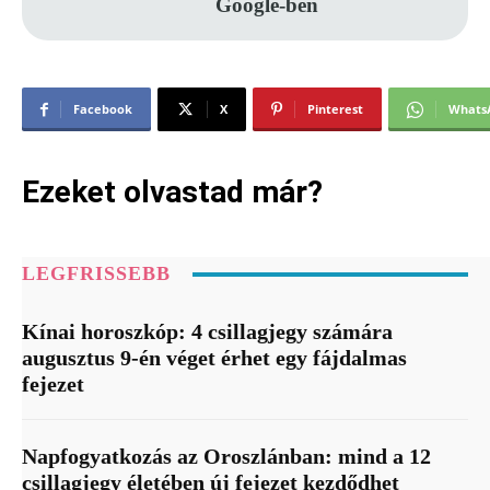
Google-ben
Facebook
X
Pinterest
Whats
Ezeket olvastad már?
LEGFRISSEBB
Kínai horoszkóp: 4 csillagjegy számára
augusztus 9-én véget érhet egy fájdalmas
fejezet
Napfogyatkozás az Oroszlánban: mind a 12
csillagjegy életében új fejezet kezdődhet