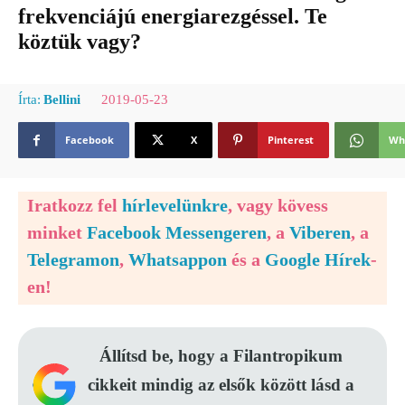
frekvenciájú energiarezgéssel. Te
köztük vagy?
2019-05-23
Írta:
Bellini
Facebook
X
Pinterest
Wh
Iratkozz fel
hírlevelünkre
, vagy kövess
minket
Facebook Messengeren
, a
Viberen
, a
Telegramon
,
Whatsappon
és a
Google Hírek
-
en!
Állítsd be, hogy a Filantropikum
cikkeit mindig az elsők között lásd a