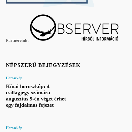
Partnereink:
NÉPSZERŰ BEJEGYZÉSEK
Horoszkóp
Kínai horoszkóp: 4
csillagjegy számára
augusztus 9-én véget érhet
egy fájdalmas fejezet
Horoszkóp