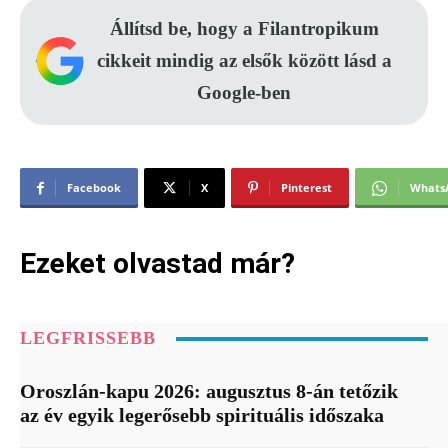
Állítsd be, hogy a Filantropikum
cikkeit mindig az elsők között lásd a
Google-ben
Facebook
X
Pinterest
Whats
Ezeket olvastad már?
LEGFRISSEBB
Oroszlán-kapu 2026: augusztus 8-án tetőzik
az év egyik legerősebb spirituális időszaka