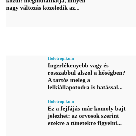
közül: megmutathatja, milyen
nagy változás közeledik az...
Holotropikum
Ingerlékenyebb vagy és
rosszabbul alszol a hőségben?
A tartós meleg a
lelkiállapotodra is hatással...
Holotropikum
Ez a fejfájás már komoly bajt
jelezhet: az orvosok szerint
ezekre a tünetekre figyelni...