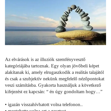
Az elvárások is az illuziók szemfényvesztő
kategóriájába tartoznak. Egy olyan jövőbeli képet
alakítanak ki, amely elrugaszkodik a realitás talajától
és csak a szubjektív nekünk megfelelő nézőpontokat
veszi számításba. Gyakorta használjuk a következő
kifejezést ez kapcsán: “ én úgy gondoltam hogy…”
• igazán visszahívhatott volna telefonon..
• megtehette volna azt a gesztust…