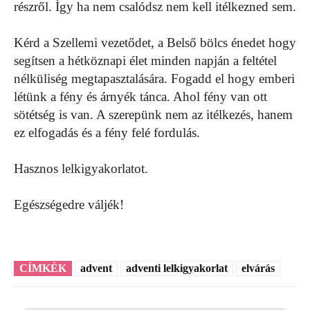
részről. Így ha nem csalódsz nem kell itélkezned sem.
Kérd a Szellemi vezetődet, a Belső bölcs énedet hogy
segítsen a hétköznapi élet minden napján a feltétel
nélküliség megtapasztalására. Fogadd el hogy emberi
létünk a fény és árnyék tánca. Ahol fény van ott
sötétség is van. A szerepünk nem az itélkezés, hanem
ez elfogadás és a fény felé fordulás.
Hasznos lelkigyakorlatot.
Egészségedre váljék!
CÍMKÉK
advent
adventi lelkigyakorlat
elvárás