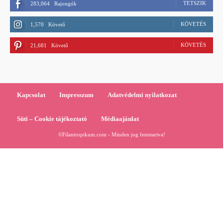
TETSZIK
283,064
Rajongók
KÖVETÉS
1,570
Követő
KÖVETÉS
21,681
Követő
Kapcsolat
Impresszum
Adatvédelmi nyilatkozat
Süti – Cookie tájékoztató
Médiaajánlat
©Filantropikum.com - Minden jog fenntartva!