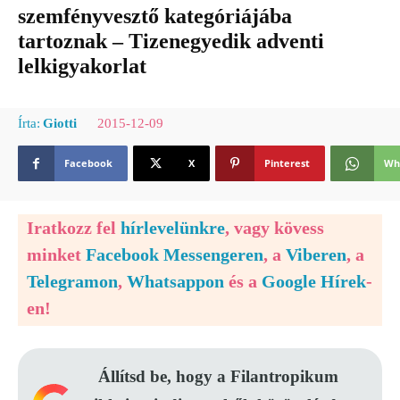
szemfényvesztő kategóriájába
tartoznak – Tizenegyedik adventi
lelkigyakorlat
2015-12-09
Írta:
Giotti
Facebook
X
Pinterest
Wh
Iratkozz fel
hírlevelünkre
, vagy kövess
minket
Facebook Messengeren
, a
Viberen
, a
Telegramon
,
Whatsappon
és a
Google Hírek
-
en!
Állítsd be, hogy a Filantropikum