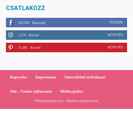
CSATLAKOZZ
TETSZIK
283,064
Rajongók
KÖVETÉS
1,570
Követő
KÖVETÉS
21,681
Követő
Kapcsolat
Impresszum
Adatvédelmi nyilatkozat
Süti – Cookie tájékoztató
Médiaajánlat
©Filantropikum.com - Minden jog fenntartva!