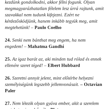
kezdünk gondolkodni, akkor félni fogunk. Olyan
megmagyarázhatatlan félelem lesz úrrá rajtunk, amit
szavakkal nem tudunk kifejezni. Ezért ne
kérdezősködjünk, hanem inkább tegyük meg, amit
megtehetünk!
–
Paulo Coelho
24.
Senki nem bánthat meg engem, ha nem
engedem!
–
Mahatma Gandhi
25.
Az igaz barát az, aki minden tud rólad és ennek
ellenére szeret téged!
–
Elbert Hubbard
26.
Szeretni annyit jelent, mint előtérbe helyezni
személyiségünk legszebb jellemvonásait.
– Octavian
Paler
27.
Nem létezik olyan gyáva ember, akit a szerelem