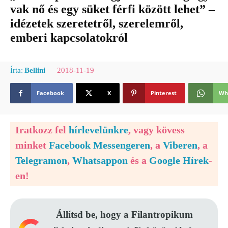
vak nő és egy süket férfi között lehet” –
idézetek szeretetről, szerelemről,
emberi kapcsolatokról
2018-11-19
Írta:
Bellini
Facebook
X
Pinterest
Wh
Iratkozz fel
hírlevelünkre
, vagy kövess
minket
Facebook Messengeren
, a
Viberen
, a
Telegramon
,
Whatsappon
és a
Google Hírek
-
en!
Állítsd be, hogy a Filantropikum