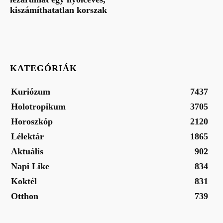
kiszámíthatatlan korszak
KATEGÓRIÁK
Kuriózum
7437
Holotropikum
3705
Horoszkóp
2120
Lélektár
1865
Aktuális
902
Napi Like
834
Koktél
831
Otthon
739