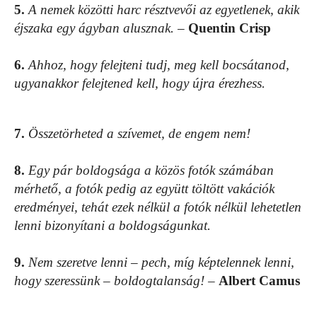
5.
A nemek közötti harc résztvevői az egyetlenek, akik
éjszaka egy ágyban alusznak.
–
Quentin Crisp
6.
Ahhoz, hogy felejteni tudj, meg kell bocsátanod,
ugyanakkor felejtened kell, hogy újra érezhess.
7.
Összetörheted a szívemet, de engem nem!
8.
Egy pár boldogsága a közös fotók számában
mérhető, a fotók pedig az együtt töltött vakációk
eredményei, tehát ezek nélkül a fotók nélkül lehetetlen
lenni bizonyítani a boldogságunkat.
9.
Nem szeretve lenni – pech, míg képtelennek lenni,
hogy szeressünk – boldogtalanság!
–
Albert Camus