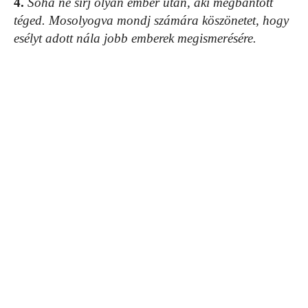
4.
Soha ne sírj olyan ember után, aki megbántott
téged. Mosolyogva mondj számára köszönetet, hogy
esélyt adott nála jobb emberek megismerésére.