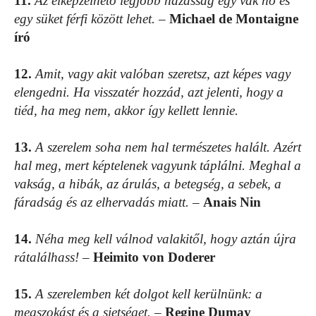
11.
Az elképzelhető legjobb házasság egy vak nő és
egy süket férfi között lehet.
–
Michael de Montaigne
író
12.
Amit, vagy akit valóban szeretsz, azt képes vagy
elengedni. Ha visszatér hozzád, azt jelenti, hogy a
tiéd, ha meg nem, akkor így kellett lennie.
13.
A szerelem soha nem hal természetes halált. Azért
hal meg, mert képtelenek vagyunk táplálni. Meghal a
vakság, a hibák, az árulás, a betegség, a sebek, a
fáradság és az elhervadás miatt.
–
Anais Nin
14.
Néha meg kell válnod valakitől, hogy aztán újra
rátalálhass!
–
Heimito von Doderer
15.
A szerelemben két dolgot kell kerülnünk: a
megszokást és a sietséget.
–
Regine Dumay