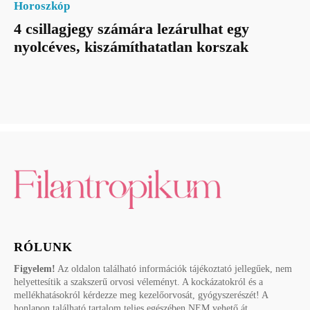
Horoszkóp
4 csillagjegy számára lezárulhat egy
nyolcéves, kiszámíthatatlan korszak
RÓLUNK
Figyelem!
Az oldalon található információk tájékoztató jellegűek, nem
helyettesítik a szakszerű orvosi véleményt. A kockázatokról és a
mellékhatásokról kérdezze meg kezelőorvosát, gyógyszerészét! A
honlapon található tartalom teljes egészében NEM vehető át.