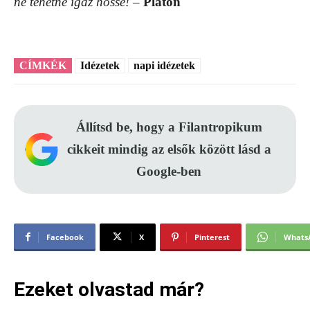
ne tehetne igaz hőssé!
–
Platon
CÍMKÉK
Idézetek
napi idézetek
Állítsd be, hogy a Filantropikum
cikkeit mindig az elsők között lásd a
Google-ben
Facebook
X
Pinterest
Whats
Ezeket olvastad már?