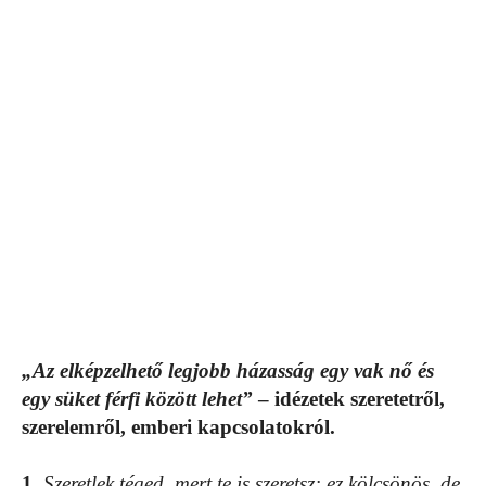
„Az elképzelhető legjobb házasság egy vak nő és
egy süket férfi között lehet”
– idézetek szeretetről,
szerelemről, emberi kapcsolatokról.
1.
Szeretlek téged, mert te is szeretsz: ez kölcsönös, de