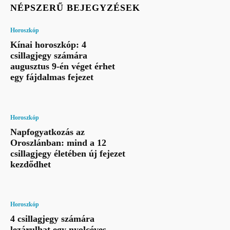
NÉPSZERŰ BEJEGYZÉSEK
Horoszkóp
Kínai horoszkóp: 4
csillagjegy számára
augusztus 9-én véget érhet
egy fájdalmas fejezet
Horoszkóp
Napfogyatkozás az
Oroszlánban: mind a 12
csillagjegy életében új fejezet
kezdődhet
Horoszkóp
4 csillagjegy számára
lezárulhat egy nyolcéves,