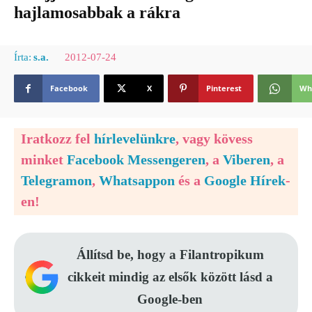
hajlamosabbak a rákra
2012-07-24
Írta:
s.a.
Facebook
X
Pinterest
Wh
Iratkozz fel
hírlevelünkre
, vagy kövess
minket
Facebook Messengeren
, a
Viberen
, a
Telegramon
,
Whatsappon
és a
Google Hírek
-
en!
Állítsd be, hogy a Filantropikum
cikkeit mindig az elsők között lásd a
Google-ben