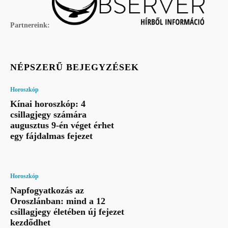
Partnereink:
NÉPSZERŰ BEJEGYZÉSEK
Horoszkóp
Kínai horoszkóp: 4
csillagjegy számára
augusztus 9-én véget érhet
egy fájdalmas fejezet
Horoszkóp
Napfogyatkozás az
Oroszlánban: mind a 12
csillagjegy életében új fejezet
kezdődhet