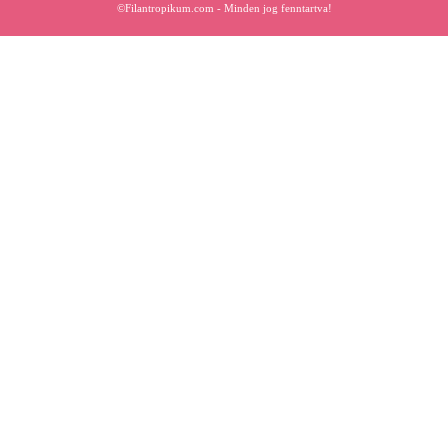
©Filantropikum.com - Minden jog fenntartva!