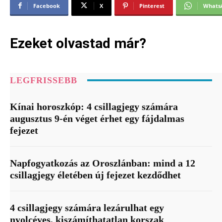
Facebook
X
Pinterest
Whats
Ezeket olvastad már?
LEGFRISSEBB
Kínai horoszkóp: 4 csillagjegy számára
augusztus 9-én véget érhet egy fájdalmas
fejezet
Napfogyatkozás az Oroszlánban: mind a 12
csillagjegy életében új fejezet kezdődhet
4 csillagjegy számára lezárulhat egy
nyolcéves, kiszámíthatatlan korszak