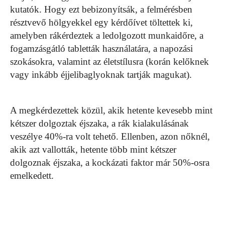
kutatók. Hogy ezt bebizonyítsák, a felmérésben
résztvevő hölgyekkel egy kérdőívet töltettek ki,
amelyben rákérdeztek a ledolgozott munkaidőre, a
fogamzásgátló tabletták használatára, a napozási
szokásokra, valamint az életstílusra (korán kelőknek
vagy inkább éjjelibaglyoknak tartják magukat).
A megkérdezettek közül, akik hetente kevesebb mint
kétszer dolgoztak éjszaka, a rák kialakulásának
veszélye 40%-ra volt tehető. Ellenben, azon nőknél,
akik azt vallották, hetente több mint kétszer
dolgoznak éjszaka, a kockázati faktor már 50%-osra
emelkedett.