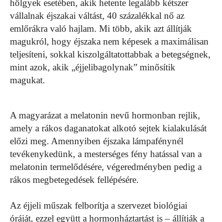
hölgyek esetében, akik hetente legalább kétszer
vállalnak éjszakai váltást, 40 százalékkal nő az
emlőrákra való hajlam. Mi több, akik azt állítják
magukról, hogy éjszaka nem képesek a maximálisan
teljesíteni, sokkal kiszolgáltatottabbak a betegségnek,
mint azok, akik „éjjelibagolynak” minősítik
magukat.
A magyarázat a melatonin nevű hormonban rejlik,
amely a rákos daganatokat alkotó sejtek kialakulását
előzi meg. Amennyiben éjszaka lámpafénynél
tevékenykedünk, a mesterséges fény hatással van a
melatonin termelődésére, végeredményben pedig a
rákos megbetegedések fellépésére.
Az éjjeli műszak felborítja a szervezet biológiai
óráját, ezzel együtt a hormonháztartást is – állítják a