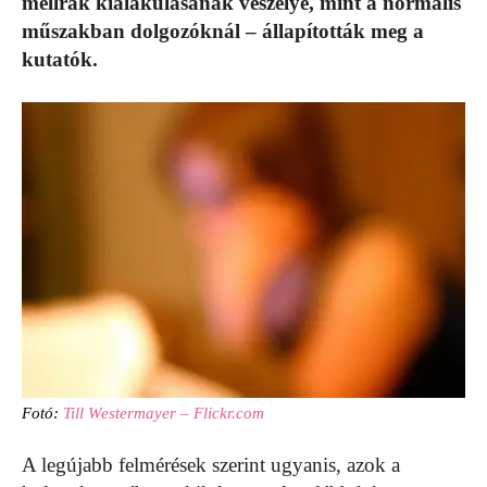
mellrák kialakulásának veszélye, mint a normális
műszakban dolgozóknál – állapították meg a
kutatók.
Fotó:
Till Westermayer – Flickr.com
A legújabb felmérések szerint ugyanis, azok a