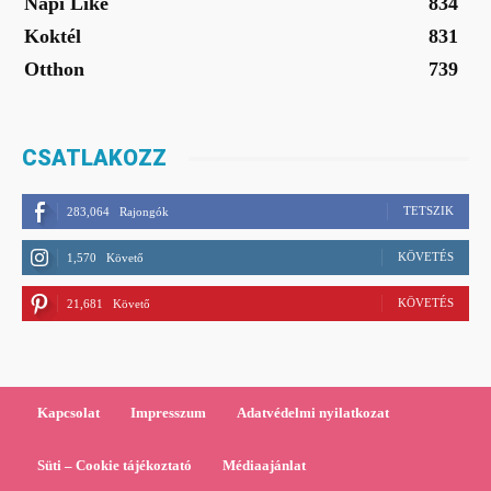
Napi Like
834
Koktél
831
Otthon
739
CSATLAKOZZ
TETSZIK
283,064
Rajongók
KÖVETÉS
1,570
Követő
KÖVETÉS
21,681
Követő
Kapcsolat
Impresszum
Adatvédelmi nyilatkozat
Süti – Cookie tájékoztató
Médiaajánlat