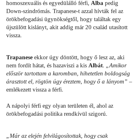
homoszexuális és egyedülálló férfi,
Alba
pedig
Down-szindrómás. Trapanese-t azzal hívták fel az
örökbefogadási ügynökségtől, hogy találtak egy
újszülött kislányt, akit addig már 20 család utasított
vissza.
Trapanese
ekkor úgy döntött, hogy ő lesz az, aki
nem fordít hátat, és hazaviszi a kis
Albát
.
„Amikor
először tartottam a karomban, hihetetlen boldogság
árasztott el, rögtön úgy éreztem, hogy ő a lányom”
–
emlékezett vissza a férfi.
A nápolyi férfi egy olyan területen él, ahol az
örökbefogadási politika rendkívül szigorú.
„Már az elején felvilágosítottak, hogy csak