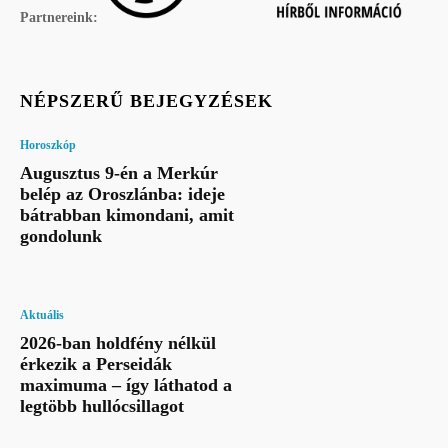
Partnereink:
NÉPSZERŰ BEJEGYZÉSEK
Horoszkóp
Augusztus 9-én a Merkúr
belép az Oroszlánba: ideje
bátrabban kimondani, amit
gondolunk
Aktuális
2026-ban holdfény nélkül
érkezik a Perseidák
maximuma – így láthatod a
legtöbb hullócsillagot