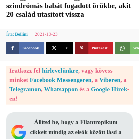
szindrómás babát fogadott örökbe, akit
20 család utasított vissza
2021-10-23
Írta:
Bellini
Facebook
X
Pinterest
Wh
Iratkozz fel
hírlevelünkre
, vagy kövess
minket
Facebook Messengeren
, a
Viberen
, a
Telegramon
,
Whatsappon
és a
Google Hírek
-
en!
Állítsd be, hogy a Filantropikum
cikkeit mindig az elsők között lásd a