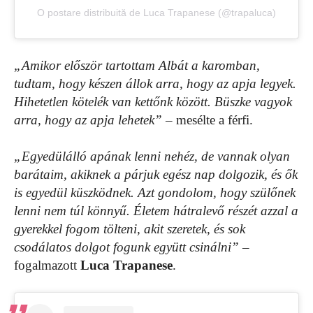
O postare distribuită de Luca Trapanese (@trapaluca)
„Amikor először tartottam Albát a karomban,
tudtam, hogy készen állok arra, hogy az apja legyek.
Hihetetlen kötelék van kettőnk között. Büszke vagyok
arra, hogy az apja lehetek”
– mesélte a férfi.
„Egyedülálló apának lenni nehéz, de vannak olyan
barátaim, akiknek a párjuk egész nap dolgozik, és ők
is egyedül küszködnek. Azt gondolom, hogy szülőnek
lenni nem túl könnyű. Életem hátralevő részét azzal a
gyerekkel fogom tölteni, akit szeretek, és sok
csodálatos dolgot fogunk együtt csinálni”
–
fogalmazott
Luca Trapanese
.