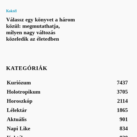
Koktél
Válassz egy könyvet a három
közül: megmutathatja,
milyen nagy változás
közeledik az életedben
KATEGÓRIÁK
Kuriózum
7437
Holotropikum
3705
Horoszkóp
2114
Lélektár
1865
Aktuális
901
Napi Like
834