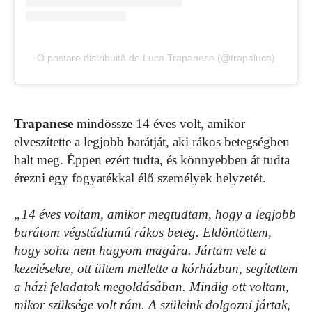
O postare distribuită de Luca Trapanese (@trapaluca)
Trapanese
mindössze 14 éves volt, amikor
elveszítette a legjobb barátját, aki rákos betegségben
halt meg. Éppen ezért tudta, és könnyebben át tudta
érezni egy fogyatékkal élő személyek helyzetét.
„14 éves voltam, amikor megtudtam, hogy a legjobb
barátom végstádiumú rákos beteg. Eldöntöttem,
hogy soha nem hagyom magára. Jártam vele a
kezelésekre, ott ültem mellette a kórházban, segítettem
a házi feladatok megoldásában. Mindig ott voltam,
mikor szüksége volt rám. A szüleink dolgozni jártak,