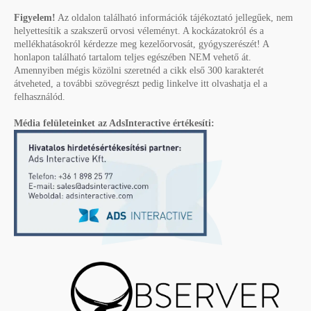
Figyelem!
Az oldalon található információk tájékoztató jellegűek, nem
helyettesítik a szakszerű orvosi véleményt. A kockázatokról és a
mellékhatásokról kérdezze meg kezelőorvosát, gyógyszerészét! A
honlapon található tartalom teljes egészében NEM vehető át.
Amennyiben mégis közölni szeretnéd a cikk első 300 karakterét
átveheted, a további szövegrészt pedig linkelve itt olvashatja el a
felhasználód.
Média felületeinket az AdsInteractive értékesíti: