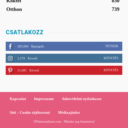
Koktél
830
Otthon
739
CSATLAKOZZ
TETSZIK
283,064
Rajongók
KÖVETÉS
1,570
Követő
KÖVETÉS
21,681
Követő
Kapcsolat
Impresszum
Adatvédelmi nyilatkozat
Süti – Cookie tájékoztató
Médiaajánlat
©Filantropikum.com - Minden jog fenntartva!