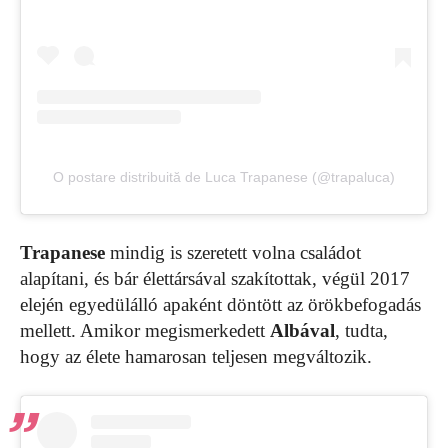
O postare distribuită de Luca Trapanese (@trapaluca)
Trapanese
mindig is szeretett volna családot
alapítani, és bár élettársával szakítottak, végül 2017
elején egyedülálló apaként döntött az örökbefogadás
mellett. Amikor megismerkedett
Albával
, tudta,
hogy az élete hamarosan teljesen megváltozik.