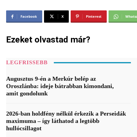
Facebook
X
Pinterest
Whats
Ezeket olvastad már?
LEGFRISSEBB
Augusztus 9-én a Merkúr belép az
Oroszlánba: ideje bátrabban kimondani,
amit gondolunk
2026-ban holdfény nélkül érkezik a Perseidák
maximuma – így láthatod a legtöbb
hullócsillagot