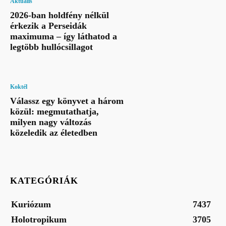
Aktuális
2026-ban holdfény nélkül
érkezik a Perseidák
maximuma – így láthatod a
legtöbb hullócsillagot
Koktél
Válassz egy könyvet a három
közül: megmutathatja,
milyen nagy változás
közeledik az életedben
KATEGÓRIÁK
Kuriózum
7437
Holotropikum
3705