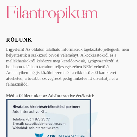
RÓLUNK
Figyelem!
Az oldalon található információk tájékoztató jellegűek, nem
helyettesítik a szakszerű orvosi véleményt. A kockázatokról és a
mellékhatásokról kérdezze meg kezelőorvosát, gyógyszerészét! A
honlapon található tartalom teljes egészében NEM vehető át.
Amennyiben mégis közölni szeretnéd a cikk első 300 karakterét
átveheted, a további szövegrészt pedig linkelve itt olvashatja el a
felhasználód.
Média felületeinket az AdsInteractive értékesíti: