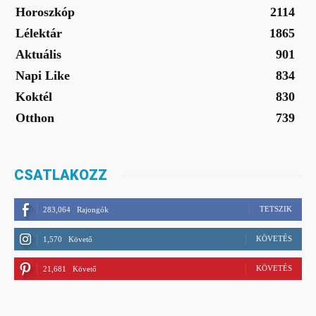
Horoszkóp
2114
Lélektár
1865
Aktuális
901
Napi Like
834
Koktél
830
Otthon
739
CSATLAKOZZ
TETSZIK
283,064
Rajongók
KÖVETÉS
1,570
Követő
KÖVETÉS
21,681
Követő