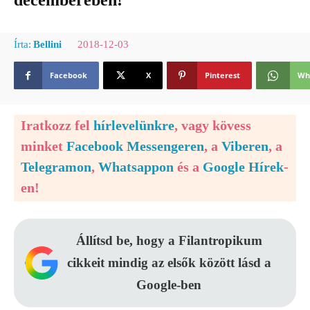
decemberében!
2018-12-03
Írta:
Bellini
Facebook
X
Pinterest
Wh
Iratkozz fel
hírlevelünkre
, vagy kövess
minket
Facebook Messengeren
, a
Viberen
, a
Telegramon
,
Whatsappon
és a
Google Hírek
-
en!
Állítsd be, hogy a Filantropikum
cikkeit mindig az elsők között lásd a
Google-ben