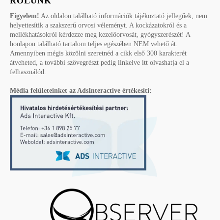
RÓLUNK
Figyelem!
Az oldalon található információk tájékoztató jellegűek, nem
helyettesítik a szakszerű orvosi véleményt. A kockázatokról és a
mellékhatásokról kérdezze meg kezelőorvosát, gyógyszerészét! A
honlapon található tartalom teljes egészében NEM vehető át.
Amennyiben mégis közölni szeretnéd a cikk első 300 karakterét
átveheted, a további szövegrészt pedig linkelve itt olvashatja el a
felhasználód.
Média felületeinket az AdsInteractive értékesíti: