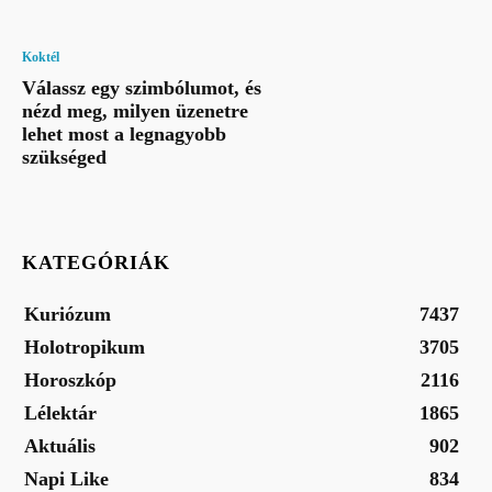
Koktél
Válassz egy szimbólumot, és
nézd meg, milyen üzenetre
lehet most a legnagyobb
szükséged
KATEGÓRIÁK
Kuriózum
7437
Holotropikum
3705
Horoszkóp
2116
Lélektár
1865
Aktuális
902
Napi Like
834