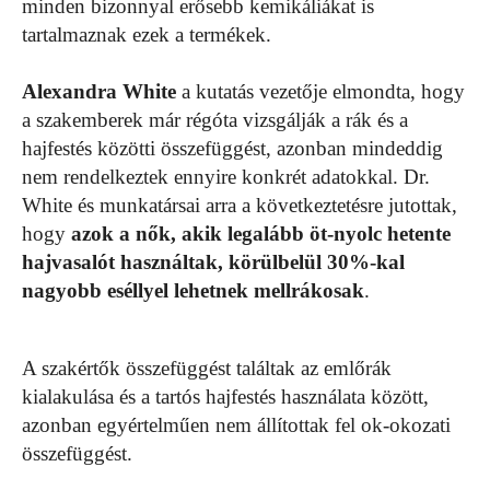
minden bizonnyal erősebb kemikáliákat is
tartalmaznak ezek a termékek.
Alexandra White
a kutatás vezetője elmondta, hogy
a szakemberek már régóta vizsgálják a rák és a
hajfestés közötti összefüggést, azonban mindeddig
nem rendelkeztek ennyire konkrét adatokkal. Dr.
White és munkatársai arra a következtetésre jutottak,
hogy
azok a nők, akik legalább öt-nyolc hetente
hajvasalót használtak, körülbelül 30%-kal
nagyobb eséllyel lehetnek mellrákosak
.
A szakértők összefüggést találtak az emlőrák
kialakulása és a tartós hajfestés használata között,
azonban egyértelműen nem állítottak fel ok-okozati
összefüggést.