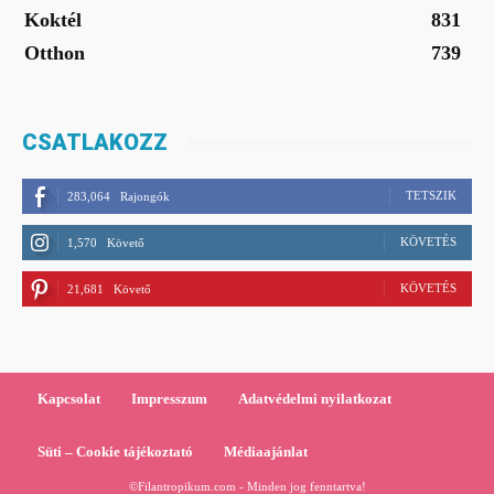
Koktél
831
Otthon
739
CSATLAKOZZ
TETSZIK
283,064
Rajongók
KÖVETÉS
1,570
Követő
KÖVETÉS
21,681
Követő
Kapcsolat
Impresszum
Adatvédelmi nyilatkozat
Süti – Cookie tájékoztató
Médiaajánlat
©Filantropikum.com - Minden jog fenntartva!