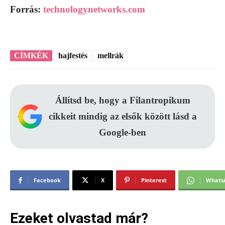
Forrás:
technologynetworks.com
CÍMKÉK
hajfestés
mellrák
Állítsd be, hogy a Filantropikum
cikkeit mindig az elsők között lásd a
Google-ben
Facebook
X
Pinterest
Whats
Ezeket olvastad már?