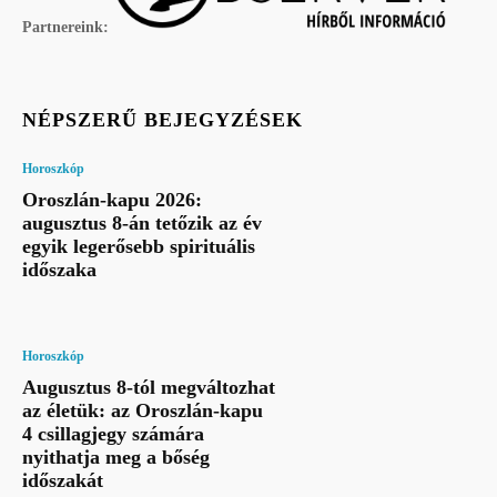
Partnereink:
NÉPSZERŰ BEJEGYZÉSEK
Horoszkóp
Oroszlán-kapu 2026:
augusztus 8-án tetőzik az év
egyik legerősebb spirituális
időszaka
Horoszkóp
Augusztus 8-tól megváltozhat
az életük: az Oroszlán-kapu
4 csillagjegy számára
nyithatja meg a bőség
időszakát