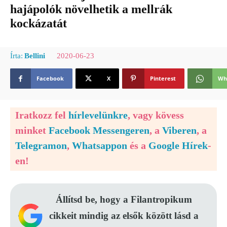
hajápolók növelhetik a mellrák
kockázatát
2020-06-23
Írta:
Bellini
Facebook
X
Pinterest
Wh
Iratkozz fel
hírlevelünkre
, vagy kövess
minket
Facebook Messengeren
, a
Viberen
, a
Telegramon
,
Whatsappon
és a
Google Hírek
-
en!
Állítsd be, hogy a Filantropikum
cikkeit mindig az elsők között lásd a