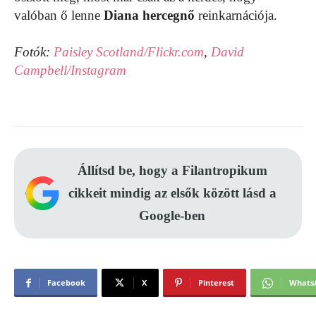
valóban ő lenne
Diana hercegnő
reinkarnációja.
Fotók:
Paisley Scotland/Flickr.com
,
David
Campbell/Instagram
Állítsd be, hogy a Filantropikum
cikkeit mindig az elsők között lásd a
Google-ben
Facebook
X
Pinterest
Whats