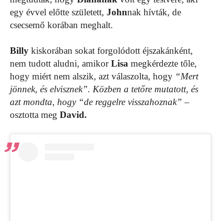
egy évvel előtte született,
John
nak hívták, de
csecsemő korában meghalt.
Billy
kiskorában sokat forgolódott éjszakánként,
nem tudott aludni, amikor
Lisa
megkérdezte tőle,
hogy miért nem alszik, azt válaszolta, hogy
“Mert
jönnek, és elvisznek”. Közben a tetőre mutatott, és
azt mondta, hogy “de reggelre visszahoznak”
–
osztotta meg
David.