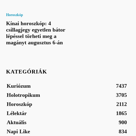
Horoszkóp
Kínai horoszkóp: 4
csillagjegy egyetlen bátor
lépéssel törheti meg a
magányt augusztus 6-án
KATEGÓRIÁK
Kuriózum
7437
Holotropikum
3705
Horoszkóp
2112
Lélektár
1865
Aktuális
900
Napi Like
834