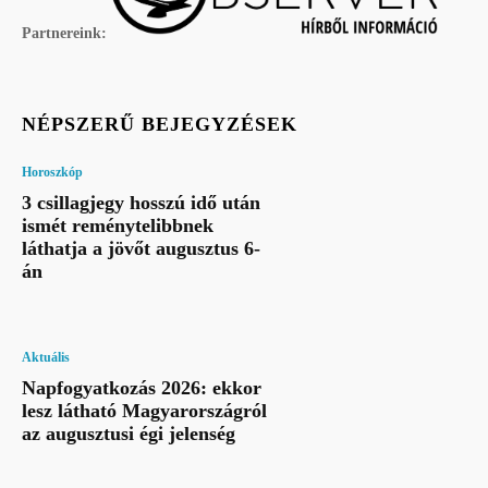
Partnereink:
NÉPSZERŰ BEJEGYZÉSEK
Horoszkóp
3 csillagjegy hosszú idő után
ismét reménytelibbnek
láthatja a jövőt augusztus 6-
án
Aktuális
Napfogyatkozás 2026: ekkor
lesz látható Magyarországról
az augusztusi égi jelenség