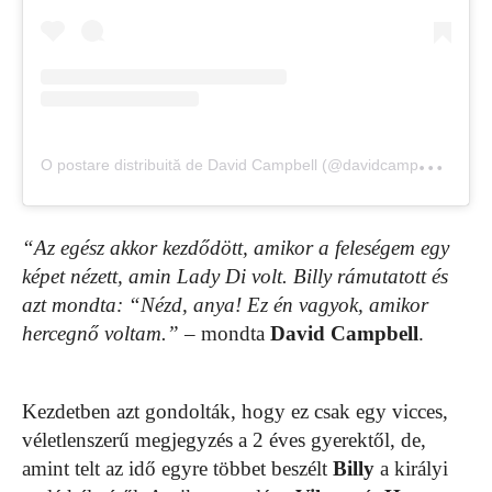
O
postare distribuită de David Campbell (@davidcampbell73)
“Az egész akkor kezdődött, amikor a feleségem egy
képet nézett, amin Lady Di volt. Billy rámutatott és
azt mondta: “Nézd, anya! Ez én vagyok, amikor
hercegnő voltam.”
– mondta
David Campbell
.
Kezdetben azt gondolták, hogy ez csak egy vicces,
véletlenszerű megjegyzés a 2 éves gyerektől, de,
amint telt az idő egyre többet beszélt
Billy
a királyi