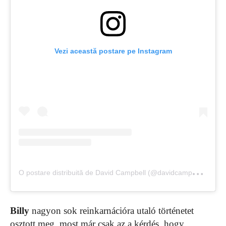
Vezi această postare pe Instagram
O
postare distribuită de David Campbell (@davidcampbell73)
Billy
nagyon sok reinkarnációra utaló történetet
osztott meg, most már csak az a kérdés, hogy