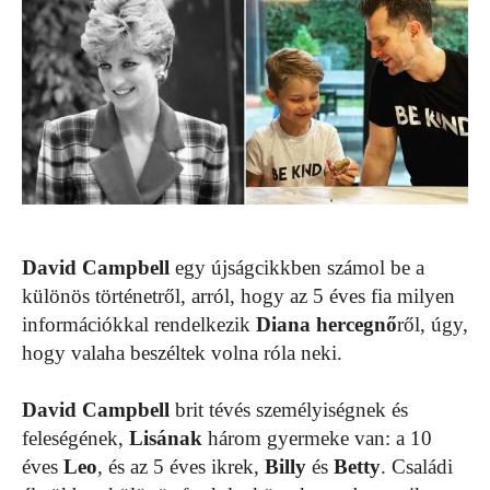
David Campbell
egy újságcikkben számol be a
különös történetről, arról, hogy az 5 éves fia milyen
információkkal rendelkezik
Diana hercegnő
ről, úgy,
hogy valaha beszéltek volna róla neki.
David Campbell
brit tévés személyiségnek és
feleségének,
Lisának
három gyermeke van: a 10
éves
Leo
, és az 5 éves ikrek,
Billy
és
Betty
. Családi