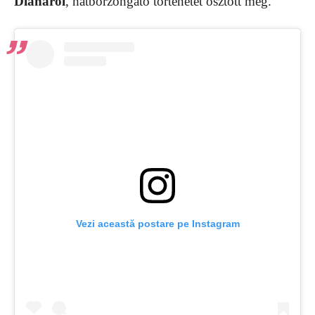
Dianáról
, hátborzongató történetet osztott meg.
Vezi această postare pe Instagram