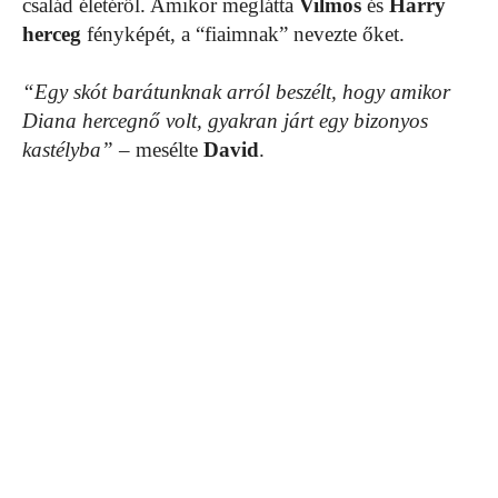
család életéről. Amikor meglátta
Vilmos
és
Harry
herceg
fényképét, a “fiaimnak” nevezte őket.
“Egy skót barátunknak arról beszélt, hogy amikor
Diana hercegnő volt, gyakran járt egy bizonyos
kastélyba”
– mesélte
David
.