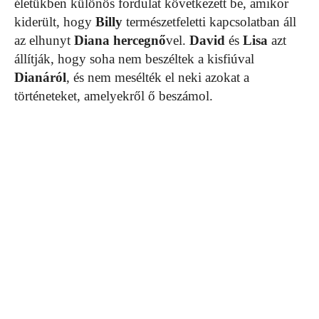
életükben különös fordulat következett be, amikor
kiderült, hogy
Billy
természetfeletti kapcsolatban áll
az elhunyt
Diana hercegnő
vel.
David
és
Lisa
azt
állítják, hogy soha nem beszéltek a kisfiúval
Dianáról
, és nem mesélték el neki azokat a
történeteket, amelyekről ő beszámol.