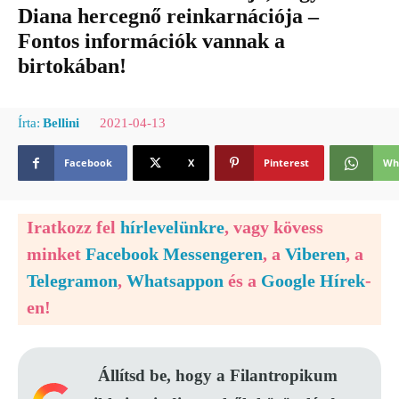
Diana hercegnő reinkarnációja –
Fontos információk vannak a
birtokában!
2021-04-13
Írta:
Bellini
Facebook
X
Pinterest
Wh
Iratkozz fel
hírlevelünkre
, vagy kövess
minket
Facebook Messengeren
, a
Viberen
, a
Telegramon
,
Whatsappon
és a
Google Hírek
-
en!
Állítsd be, hogy a Filantropikum