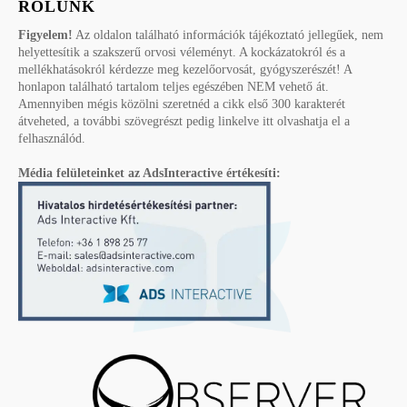
RÓLUNK
Figyelem!
Az oldalon található információk tájékoztató jellegűek, nem
helyettesítik a szakszerű orvosi véleményt. A kockázatokról és a
mellékhatásokról kérdezze meg kezelőorvosát, gyógyszerészét! A
honlapon található tartalom teljes egészében NEM vehető át.
Amennyiben mégis közölni szeretnéd a cikk első 300 karakterét
átveheted, a további szövegrészt pedig linkelve itt olvashatja el a
felhasználód.
Média felületeinket az AdsInteractive értékesíti: