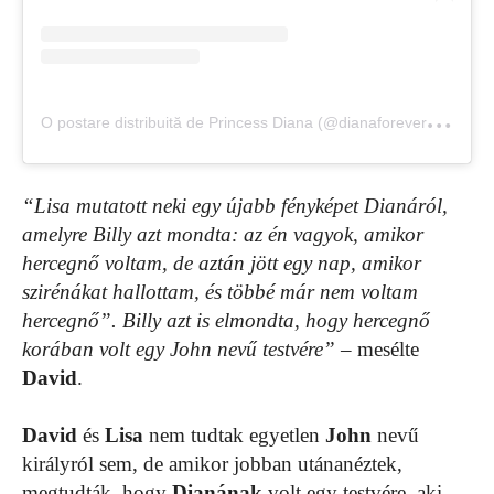
O
postare distribuită de Princess Diana (@dianaforeverremembered)
“Lisa mutatott neki egy újabb fényképet Dianáról,
amelyre Billy azt mondta: az én vagyok, amikor
hercegnő voltam, de aztán jött egy nap, amikor
szirénákat hallottam, és többé már nem voltam
hercegnő”. Billy azt is elmondta, hogy hercegnő
korában volt egy John nevű testvére”
– mesélte
David
.
David
és
Lisa
nem tudtak egyetlen
John
nevű
királyról sem, de amikor jobban utánanéztek,
megtudták, hogy
Dianának
volt egy testvére, aki