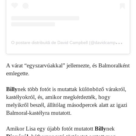
O
postare distribuită de David Campbell (@davidcampbell73)
A várat “egyszarvúakkal” jellemezte, és Balmoralként
emlegette.
Billy
nek több fotót is mutattak különböző várakról,
kastélyokról, és, amikor megkérdezték, hogy
melyikről beszél, állítólag másodpercek alatt az igazi
Balmoral-kastélyra mutatott.
Amikor Lisa egy újabb fotót mutatott
Billy
nek