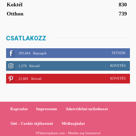
Koktél
830
Otthon
739
CSATLAKOZZ
TETSZIK
283,064
Rajongók
KÖVETÉS
1,570
Követő
KÖVETÉS
21,681
Követő
Kapcsolat
Impresszum
Adatvédelmi nyilatkozat
Süti – Cookie tájékoztató
Médiaajánlat
©Filantropikum.com - Minden jog fenntartva!