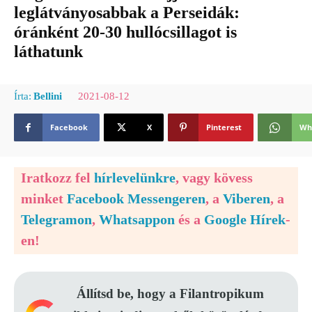
leglátványosabbak a Perseidák:
óránként 20-30 hullócsillagot is
láthatunk
2021-08-12
Írta:
Bellini
Facebook
X
Pinterest
Wh
Iratkozz fel
hírlevelünkre
, vagy kövess
minket
Facebook Messengeren
, a
Viberen
, a
Telegramon
,
Whatsappon
és a
Google Hírek
-
en!
Állítsd be, hogy a Filantropikum