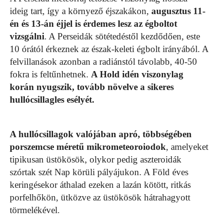
ideig tart, így a környező éjszakákon,
augusztus 11-
én és 13-án éjjel is érdemes lesz az égboltot
vizsgálni
. A Perseidák sötétedéstől kezdődően, este
10 órától érkeznek az észak-keleti égbolt irányából. A
felvillanások azonban a radiánstól távolabb, 40-50
fokra is feltűnhetnek.
A Hold idén viszonylag
korán nyugszik, tovább növelve a sikeres
hullócsillagles esélyét.
A hullócsillagok valójában apró, többségében
porszemcse méretű mikrometeoroiodok
, amelyeket
tipikusan üstökösök, olykor pedig aszteroidák
szórtak szét Nap körüli pályájukon. A Föld éves
keringésekor áthalad ezeken a lazán kötött, ritkás
porfelhőkön, ütközve az üstökösök hátrahagyott
törmelékével.