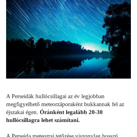
A Perseidák hullócsillagai az év legjobban
megfigyelhető meteorzáporaként bukkannak fel az
éjszakai égen.
Óránként legalább 20-30
hullócsillagra lehet számítani.
A Perseida meteorraj tetőzése viszonylag hosszú