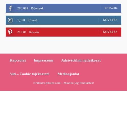
TETSZIK
283,064
Rajongók
KÖVETÉS
1,570
Követő
KÖVETÉS
21,681
Követő
Kapcsolat
Impresszum
Adatvédelmi nyilatkozat
Süti – Cookie tájékoztató
Médiaajánlat
©Filantropikum.com - Minden jog fenntartva!