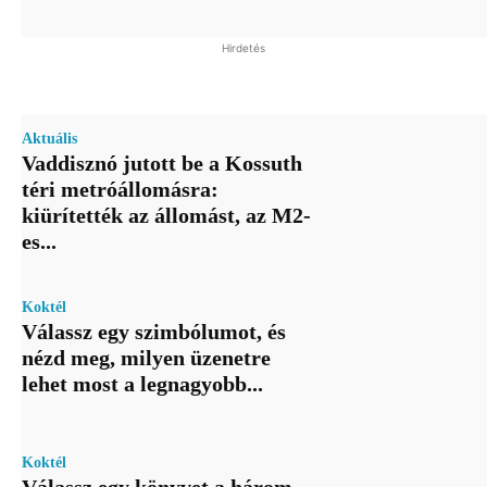
Hirdetés
Aktuális
Vaddisznó jutott be a Kossuth
téri metróállomásra:
kiürítették az állomást, az M2-
es...
Koktél
Válassz egy szimbólumot, és
nézd meg, milyen üzenetre
lehet most a legnagyobb...
Koktél
Válassz egy könyvet a három