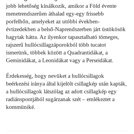
jobb lehetőség kínálkozik, amikor a Föld évente
menetrendszerűen áthalad egy-egy frissebb
porfelhőn, amelyeket az utóbbi években-
évtizedekben a belső-Naprendszerben járt üstökösök
hagytak hátra. Az ilyenkor tapasztalható tömeges,
rajszerű hullócsillagzáporokból több tucatot
ismerünk, többek között a Quadrantidákat, a
Geminidákat, a Leonidákat vagy a Perseidákat.
Érdekesség, hogy nevüket a hullócsillagok
beérkezési iránya által kijelölt csillagkép után kapták,
a hullócsillagok látszólag az adott csillagkép egy
radiánspontjából sugárzanak szét – emlékeztet a
kommüniké.