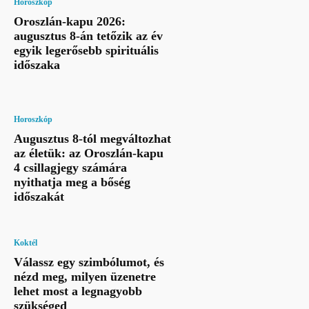
Horoszkóp
Oroszlán-kapu 2026:
augusztus 8-án tetőzik az év
egyik legerősebb spirituális
időszaka
Horoszkóp
Augusztus 8-tól megváltozhat
az életük: az Oroszlán-kapu
4 csillagjegy számára
nyithatja meg a bőség
időszakát
Koktél
Válassz egy szimbólumot, és
nézd meg, milyen üzenetre
lehet most a legnagyobb
szükséged