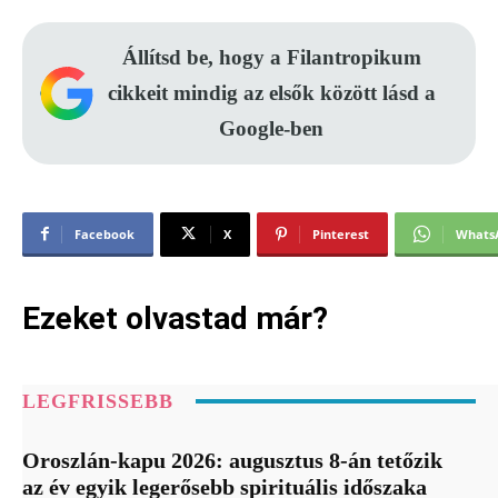
Állítsd be, hogy a Filantropikum
cikkeit mindig az elsők között lásd a
Google-ben
Facebook
X
Pinterest
Whats
Ezeket olvastad már?
LEGFRISSEBB
Oroszlán-kapu 2026: augusztus 8-án tetőzik
az év egyik legerősebb spirituális időszaka