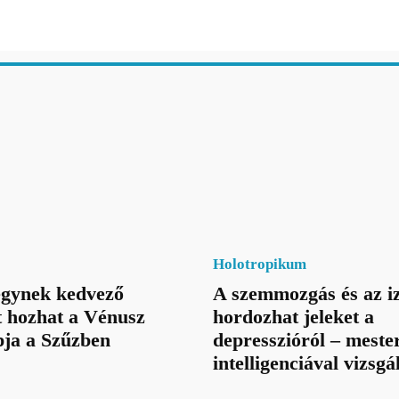
Holotropikum
jegynek kedvező
A szemmozgás és az iz
t hozhat a Vénusz
hordozhat jeleket a
pja a Szűzben
depresszióról – meste
intelligenciával vizsgá