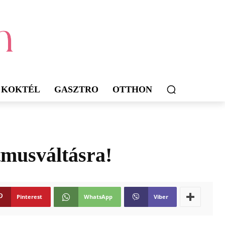
KOKTÉL
GASZTRO
OTTHON
itmusváltásra!
Pinterest
WhatsApp
Viber