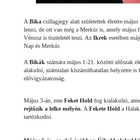
A
Bika
csillagjegy alatt születettek életére máju
lenni, de ott van még a Merkúr is, amely május 6
Vénusz is tiszteletét teszi. Az
Ikrek
esetében máju
Nap és Merkúr.
A
Bikák
számára május 1-21. közötti időszak e
alakulni, számtalan kiszámíthatatlan helyzetre is f
elővigyázatosság.
Május 3-án, este
Feket Hold
fog kialakulni, am
rejtőzik a lelke mélyén
. A
Fekete Hold
a Halak 
tartózkodni.