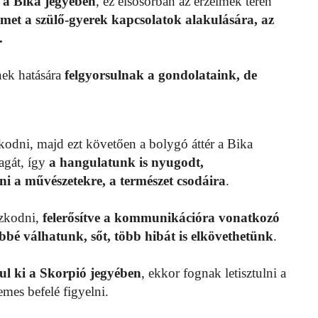
 a Bika jegyében
, ez elsősorban az érzelmek terén
elmet a szülő-gyerek kapcsolatok alakulására, az
.
ek hatására
felgyorsulnak a gondolataink, de
odni, majd ezt követően a bolygó áttér a Bika
agát, így
a hangulatunk is nyugodt,
lni a művészetekre, a természet csodáira
.
ózkodni,
felerősítve a kommunikációra vonatkozó
bbé válhatunk, sőt, több hibát is elkövethetünk
.
kul ki a Skorpió jegyében
, ekkor fognak letisztulni a
emes befelé figyelni.