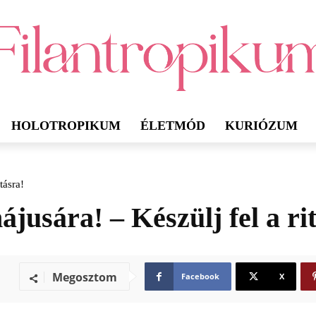
HOLOTROPIKUM
ÉLETMÓD
KURIÓZUM
tásra!
ájusára! – Készülj fel a r
Megosztom
Facebook
X