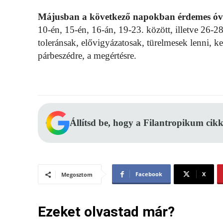
Májusban a következő napokban érdemes óva
10-én, 15-én, 16-án, 19-23. között, illetve 26-
toleránsak, elővigyázatosak, türelmesek lenni, ke
párbeszédre, a megértésre.
Állítsd be, hogy a Filantropikum cikk
Facebook
X
Megosztom
Ezeket olvastad már?