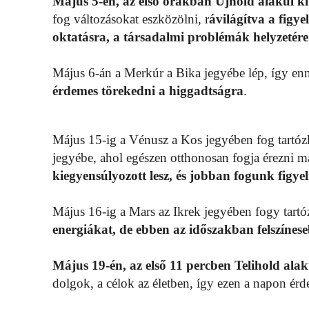
Május 5-én, az első órákban Újhold alakul ki
fog változásokat eszközölni, r
ávilágítva a figy
oktatásra, a társadalmi problémák helyzetére
Május 6-án a Merkúr a Bika jegyébe lép, így enn
érdemes törekedni a higgadtságra
.
Május 15-ig a Vénusz a Kos jegyében fog tartózk
jegyébe, ahol egészen otthonosan fogja érezni m
kiegyensúlyozott lesz, és jobban fogunk figye
Május 16-ig a Mars az Ikrek jegyében fogy tart
energiákat, de ebben az időszakban felszínese
Május 19-én, az első 11 percben Telihold ala
dolgok, a célok az életben, így ezen a napon érd