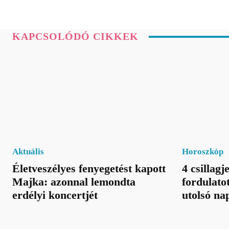
KAPCSOLÓDÓ CIKKEK
Aktuális
Horoszkóp
Életveszélyes fenyegetést kapott
4 csillag
Majka: azonnal lemondta
fordulato
erdélyi koncertjét
utolsó na