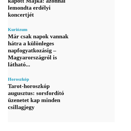
kapott Majka: azonnal
lemondta erdélyi
koncertjét
Kuriózum
Már csak napok vannak
hátra a különleges
napfogyatkozásig –
Magyarországról is
látható...
Horoszkóp
Tarot-horoszkóp
augusztus: sorsfordító
üzenetet kap minden
csillagjegy