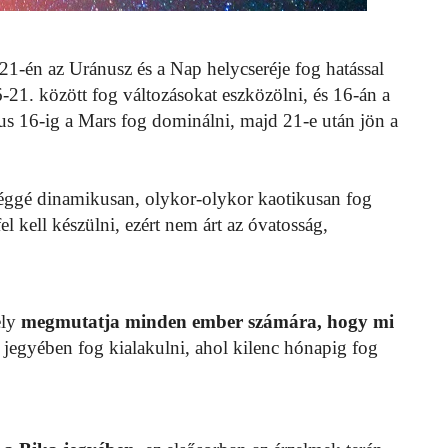
s 21-én az Uránusz és a Nap helycseréje fog hatással
-21. között fog változásokat eszközölni, és 16-án a
s 16-ig a Mars fog dominálni, majd 21-e után jön a
léggé dinamikusan, olykor-olykor kaotikusan fog
el kell készülni, ezért nem árt az óvatosság,
ely
megmutatja minden ember számára, hogy mi
jegyében fog kialakulni, ahol kilenc hónapig fog