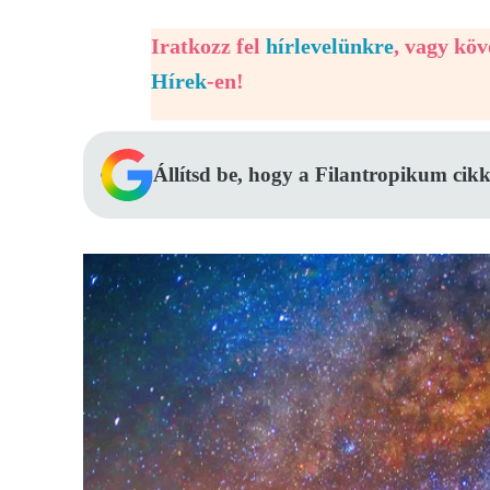
Iratkozz fel
hírlevelünkre
, vagy kö
Hírek
-en!
Állítsd be, hogy a Filantropikum cikk