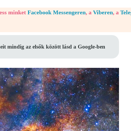
vess minket
Facebook Messengeren
, a
Viberen
, a
Tel
eit mindig az elsők között lásd a Google-ben