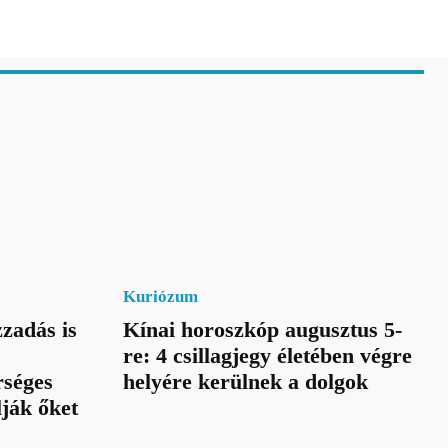
Kuriózum
zadás is
Kínai horoszkóp augusztus 5-
re: 4 csillagjegy életében végre
rséges
helyére kerülnek a dolgok
lják őket