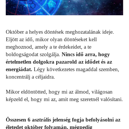
Október a helyes döntések meghozatalának ideje.
Eljött az idő, mikor olyan döntéseket kell
meghoznod, amely a te érdekeidet, a te
boldogságodat szolgálja.
Nincs idő arra, hogy
értelmetlen dolgokra pazarold az idődet és az
energiádat.
Légy következetes magaddal szemben,
koncentrálj a céljaidra.
Mikor eldöntötted, hogy mi az álmod, világosan
képzeld el, hogy mi az, amit meg szeretnél valósítani.
Összesen 6 asztrális jelenség fogja befolyásolni az
életedet október folyamán, mégpedig