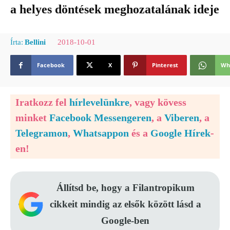
a helyes döntések meghozatalának ideje
2018-10-01
Írta:
Bellini
Facebook
X
Pinterest
Wh
Iratkozz fel
hírlevelünkre
, vagy kövess
minket
Facebook Messengeren
, a
Viberen
, a
Telegramon
,
Whatsappon
és a
Google Hírek
-
en!
Állítsd be, hogy a Filantropikum
cikkeit mindig az elsők között lásd a
Google-ben