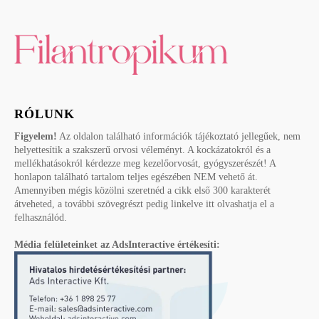
RÓLUNK
Figyelem!
Az oldalon található információk tájékoztató jellegűek, nem
helyettesítik a szakszerű orvosi véleményt. A kockázatokról és a
mellékhatásokról kérdezze meg kezelőorvosát, gyógyszerészét! A
honlapon található tartalom teljes egészében NEM vehető át.
Amennyiben mégis közölni szeretnéd a cikk első 300 karakterét
átveheted, a további szövegrészt pedig linkelve itt olvashatja el a
felhasználód.
Média felületeinket az AdsInteractive értékesíti: