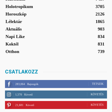
Holotropikum
3705
Horoszkóp
2126
Lélektár
1865
Aktuális
903
Napi Like
834
Koktél
831
Otthon
739
CSATLAKOZZ
TETSZIK
283,064
Rajongók
KÖVETÉS
1,570
Követő
KÖVETÉS
21,681
Követő