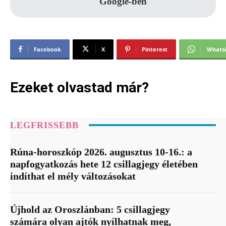
Google-ben
Facebook
X
Pinterest
Whats
Ezeket olvastad már?
LEGFRISSEBB
Rúna-horoszkóp 2026. augusztus 10-16.: a
napfogyatkozás hete 12 csillagjegy életében
indíthat el mély változásokat
Újhold az Oroszlánban: 5 csillagjegy
számára olyan ajtók nyílhatnak meg,