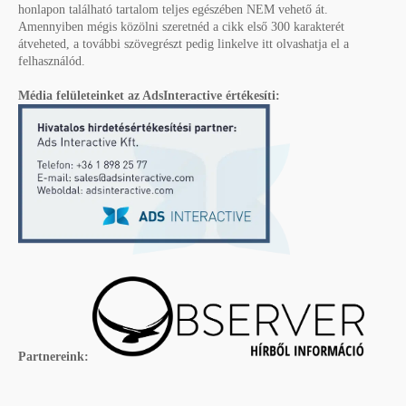
honlapon található tartalom teljes egészében NEM vehető át.
Amennyiben mégis közölni szeretnéd a cikk első 300 karakterét
átveheted, a további szövegrészt pedig linkelve itt olvashatja el a
felhasználód.
Média felületeinket az AdsInteractive értékesíti:
Partnereink: