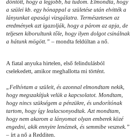
döntött, hogy a legjobb, ha tudom. Elmondta, hogy
a szülei kb. egy hónappal a születése után elvitték a
lányunkat apasági vizsgálatra. Természetesen az
eredmények azt igazolják, hogy a párom az apja, de
teljesen kiborultunk tőle, hogy ilyen dolgot csinálnak
a hátunk mögött.”
– mondta feldúltan a nő.
A fiatal anyuka hirtelen, első felindulásból
cselekedett, amikor meghallotta mi történt.
„Felhívtam a szüleit, és azonnal elmondtam nekik,
hogy megszakítjuk velük a kapcsolatot. Mondtam,
hogy nincs szükségem a pénzükre, és undorítónak
tartom, hogy így lealacsonyodtak. Azt mondtam,
hogy nem akarom a lányomat olyan emberek közé
engedni, akik ennyire lenéznek, és semmibe vesznek.”
– írt a nő a Redditen.