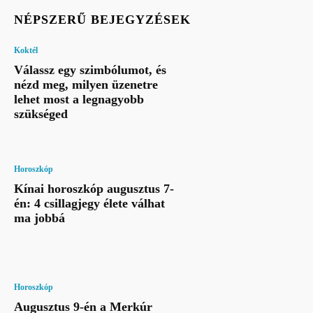
NÉPSZERŰ BEJEGYZÉSEK
Koktél
Válassz egy szimbólumot, és
nézd meg, milyen üzenetre
lehet most a legnagyobb
szükséged
Horoszkóp
Kínai horoszkóp augusztus 7-
én: 4 csillagjegy élete válhat
ma jobbá
Horoszkóp
Augusztus 9-én a Merkúr