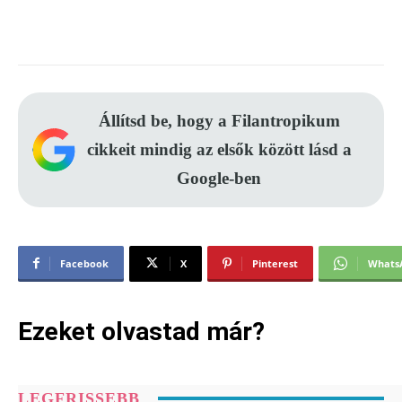
Állítsd be, hogy a Filantropikum
cikkeit mindig az elsők között lásd a
Google-ben
Facebook
X
Pinterest
Whats
Ezeket olvastad már?
LEGFRISSEBB