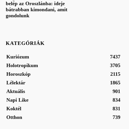
belép az Oroszlánba: ideje
bátrabban kimondani, amit
gondolunk
KATEGÓRIÁK
Kuriózum
7437
Holotropikum
3705
Horoszkóp
2115
Lélektár
1865
Aktuális
901
Napi Like
834
Koktél
831
Otthon
739