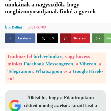
unokának a nagyszülők, hogy
megbizonyosodjanak fiuké a gyerek
2021-07-03
Írta:
Bellini
Facebook
X
Pinterest
Wh
Iratkozz fel
hírlevelünkre
, vagy kövess
minket
Facebook Messengeren
, a
Viberen
, a
Telegramon
,
Whatsappon
és a
Google Hírek
-
en!
Állítsd be, hogy a Filantropikum
cikkeit mindig az elsők között lásd a