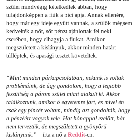
szülei mindvégig kételkedtek abban, hogy
tulajdonképpen a fiúk a pici apja. Annak ellenére,
hogy már egy ideje együtt vannak, a szülők mégsem
kedvelték a nőt, sőt pénzt ajánlottak fel neki
cserében, hogy elhagyja a fiukat. Amikor
megszületett a kislányuk, akkor minden határt
túlléptek, és apasági tesztet követeltek.
“Mint minden párkapcsolatban, nekünk is voltak
problémáink, de úgy gondolom, hogy a legtöbb
feszültség a párom szülei miatt alakult ki. Akkor
találkoztunk, amikor ő egyetemre járt, és mivel én
csak egy pincér voltam, mindig azt gondolták, hogy
a pénzéért vagyok vele. Hat hónappal ezelőtt, bár
nem terveztük, de megszületett a gyönyörű
kislányunk.”
– írta a nő a
Reddit
-en.