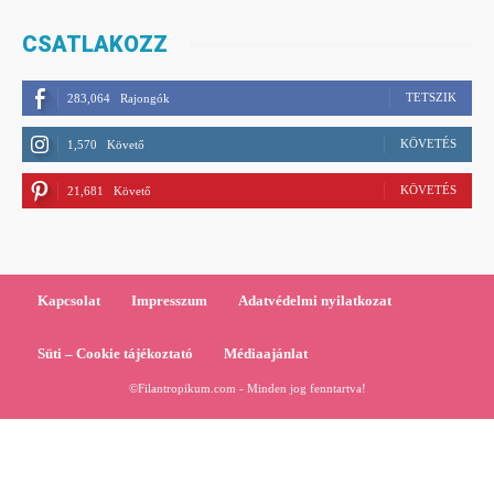
CSATLAKOZZ
TETSZIK
283,064
Rajongók
KÖVETÉS
1,570
Követő
KÖVETÉS
21,681
Követő
Kapcsolat
Impresszum
Adatvédelmi nyilatkozat
Süti – Cookie tájékoztató
Médiaajánlat
©Filantropikum.com - Minden jog fenntartva!