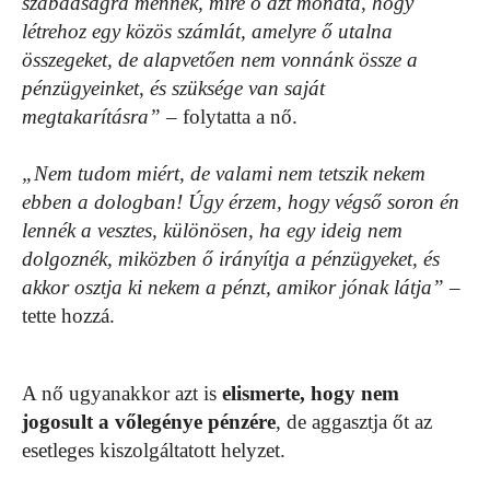
szabadságra mennék, mire ő azt mondta, hogy
létrehoz egy közös számlát, amelyre ő utalna
összegeket, de alapvetően nem vonnánk össze a
pénzügyeinket, és szüksége van saját
megtakarításra”
– folytatta a nő.
„Nem tudom miért, de valami nem tetszik nekem
ebben a dologban! Úgy érzem, hogy végső soron én
lennék a vesztes, különösen, ha egy ideig nem
dolgoznék, miközben ő irányítja a pénzügyeket, és
akkor osztja ki nekem a pénzt, amikor jónak látja”
–
tette hozzá.
A nő ugyanakkor azt is
elismerte, hogy nem
jogosult a vőlegénye pénzére
, de aggasztja őt az
esetleges kiszolgáltatott helyzet.