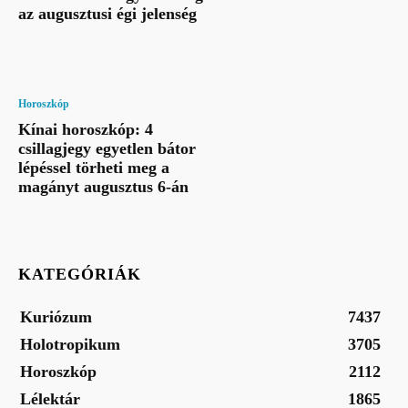
az augusztusi égi jelenség
Horoszkóp
Kínai horoszkóp: 4
csillagjegy egyetlen bátor
lépéssel törheti meg a
magányt augusztus 6-án
KATEGÓRIÁK
Kuriózum
7437
Holotropikum
3705
Horoszkóp
2112
Lélektár
1865