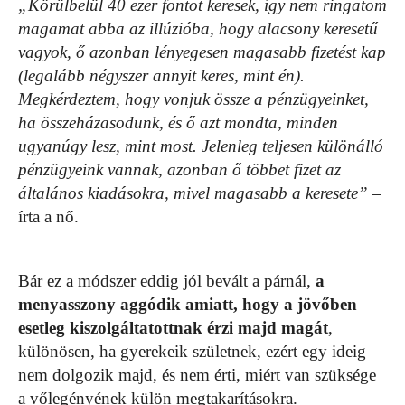
„Körülbelül 40 ezer fontot keresek, így nem ringatom
magamat abba az illúzióba, hogy alacsony keresetű
vagyok, ő azonban lényegesen magasabb fizetést kap
(legalább négyszer annyit keres, mint én).
Megkérdeztem, hogy vonjuk össze a pénzügyeinket,
ha összeházasodunk, és ő azt mondta, minden
ugyanúgy lesz, mint most. Jelenleg teljesen különálló
pénzügyeink vannak, azonban ő többet fizet az
általános kiadásokra, mivel magasabb a keresete”
–
írta a nő.
Bár ez a módszer eddig jól bevált a párnál,
a
menyasszony aggódik amiatt, hogy a jövőben
esetleg kiszolgáltatottnak érzi majd magát
,
különösen, ha gyerekeik születnek, ezért egy ideig
nem dolgozik majd, és nem érti, miért van szüksége
a vőlegényének külön megtakarításokra.