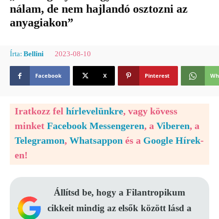
nálam, de nem hajlandó osztozni az
anyagiakon”
2023-08-10
Írta:
Bellini
Facebook
X
Pinterest
Wh
Iratkozz fel
hírlevelünkre
, vagy kövess
minket
Facebook Messengeren
, a
Viberen
, a
Telegramon
,
Whatsappon
és a
Google Hírek
-
en!
Állítsd be, hogy a Filantropikum
cikkeit mindig az elsők között lásd a