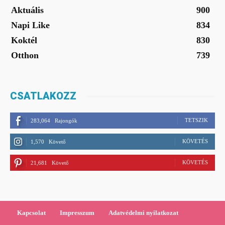
Aktuális
900
Napi Like
834
Koktél
830
Otthon
739
CSATLAKOZZ
TETSZIK
283,064
Rajongók
KÖVETÉS
1,570
Követő
KÖVETÉS
21,681
Követő
Kapcsolat
Impresszum
Adatvédelmi nyilatkozat