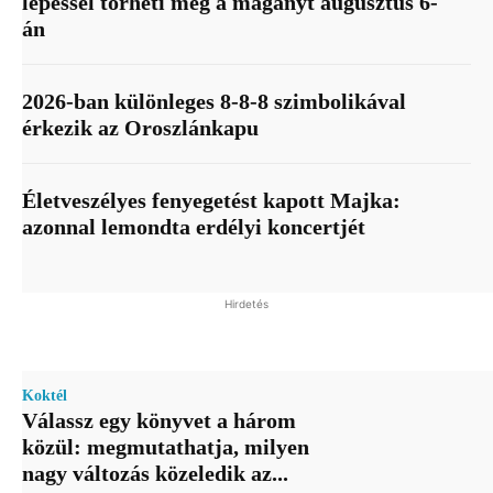
lépéssel törheti meg a magányt augusztus 6-
án
2026-ban különleges 8-8-8 szimbolikával
érkezik az Oroszlánkapu
Életveszélyes fenyegetést kapott Majka:
azonnal lemondta erdélyi koncertjét
Hirdetés
Koktél
Válassz egy könyvet a három
közül: megmutathatja, milyen
nagy változás közeledik az...