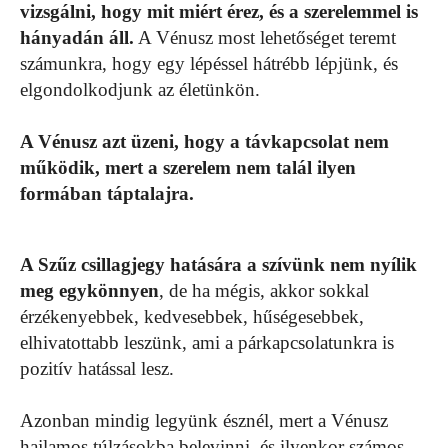
vizsgálni, hogy mit miért érez, és a szerelemmel is
hányadán áll.
A Vénusz most lehetőséget teremt
számunkra, hogy egy lépéssel hátrébb lépjünk, és
elgondolkodjunk az életünkön.
A Vénusz azt üzeni, hogy a távkapcsolat nem
működik, mert a szerelem nem talál ilyen
formában táptalajra.
A Szűz csillagjegy hatására a szívünk nem nyílik
meg egykönnyen
, de ha mégis, akkor sokkal
érzékenyebbek, kedvesebbek, hűségesebbek,
elhivatottabb leszünk, ami a párkapcsolatunkra is
pozitív hatással lesz.
Azonban mindig legyünk észnél, mert a Vénusz
hajlamos túlzásokba belevinni, és ilyenkor számos