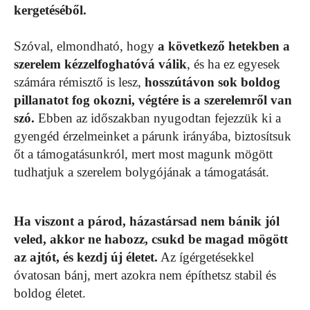
kergetéséből.
Szóval, elmondható, hogy
a következő hetekben a
szerelem kézzelfoghatóvá válik
, és ha ez egyesek
számára rémisztő is lesz,
hosszútávon sok boldog
pillanatot fog okozni, végtére is a szerelemről van
szó.
Ebben az időszakban nyugodtan fejezzük ki a
gyengéd érzelmeinket a párunk irányába, biztosítsuk
őt a támogatásunkról, mert most magunk mögött
tudhatjuk a szerelem bolygójának a támogatását.
Ha viszont a párod, házastársad nem bánik jól
veled, akkor ne habozz, csukd be magad mögött
az ajtót, és kezdj új életet.
Az ígérgetésekkel
óvatosan bánj, mert azokra nem építhetsz stabil és
boldog életet.