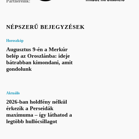
Partnereink:
NÉPSZERŰ BEJEGYZÉSEK
Horoszkóp
Augusztus 9-én a Merkúr
belép az Oroszlánba: ideje
bátrabban kimondani, amit
gondolunk
Aktuális
2026-ban holdfény nélkül
érkezik a Perseidák
maximuma – így láthatod a
legtöbb hullócsillagot