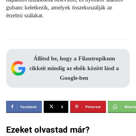
gubanc keletkezik, amelyek összekuszálják az
érzelmi szálakat.
Állítsd be, hogy a Filantropikum
cikkeit mindig az elsők között lásd a
Google-ben
Facebook
X
Pinterest
Whats
Ezeket olvastad már?