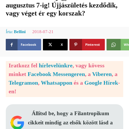
augusztus 7-ig! Újjászületés kezdődik,
vagy véget ér egy korszak?
2018-07-21
Írta:
Bellini
Facebook
X
Pinterest
Wh
Iratkozz fel
hírlevelünkre
, vagy kövess
minket
Facebook Messengeren
, a
Viberen
, a
Telegramon
,
Whatsappon
és a
Google Hírek
-
en!
Állítsd be, hogy a Filantropikum
cikkeit mindig az elsők között lásd a