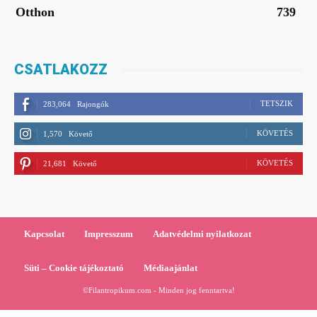
Otthon
739
CSATLAKOZZ
TETSZIK
283,064
Rajongók
KÖVETÉS
1,570
Követő
KÖVETÉS
21,681
Követő
Kapcsolat
Impresszum
Adatvédelmi nyilatkozat
Süti – Cookie tájékoztató
Médiaajánlat
©Filantropikum.com - Minden jog fenntartva!