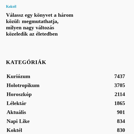
Koktél
Válassz egy könyvet a három
közül: megmutathatja,
milyen nagy változás
közeledik az életedben
KATEGÓRIÁK
Kuriózum
7437
Holotropikum
3705
Horoszkóp
2114
Lélektár
1865
Aktuális
901
Napi Like
834
Koktél
830