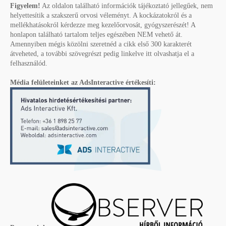
Figyelem!
Az oldalon található információk tájékoztató jellegűek, nem
helyettesítik a szakszerű orvosi véleményt. A kockázatokról és a
mellékhatásokról kérdezze meg kezelőorvosát, gyógyszerészét! A
honlapon található tartalom teljes egészében NEM vehető át.
Amennyiben mégis közölni szeretnéd a cikk első 300 karakterét
átveheted, a további szövegrészt pedig linkelve itt olvashatja el a
felhasználód.
Média felületeinket az AdsInteractive értékesíti: