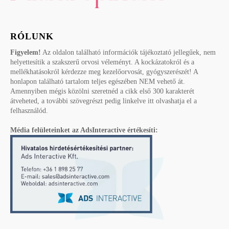
RÓLUNK
Figyelem!
Az oldalon található információk tájékoztató jellegűek, nem
helyettesítik a szakszerű orvosi véleményt. A kockázatokról és a
mellékhatásokról kérdezze meg kezelőorvosát, gyógyszerészét! A
honlapon található tartalom teljes egészében NEM vehető át.
Amennyiben mégis közölni szeretnéd a cikk első 300 karakterét
átveheted, a további szövegrészt pedig linkelve itt olvashatja el a
felhasználód.
Média felületeinket az AdsInteractive értékesíti: