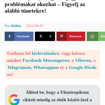
problémákat okozhat – Figyelj az
alábbi tünetekre!
2022-08-07
Írta:
Bellini
Facebook
X
Pinterest
Wh
Iratkozz fel
hírlevelünkre
, vagy kövess
minket
Facebook Messengeren
, a
Viberen
, a
Telegramon
,
Whatsappon
és a
Google Hírek
-
en!
Állítsd be, hogy a Filantropikum
cikkeit mindig az elsők között lásd a