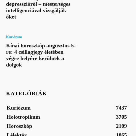
depresszióról – mesterséges
intelligenciával vizsgálják
őket
Kuriózum
Kínai horoszkóp augusztus 5-
re: 4 csillagjegy életében
végre helyére kerülnek a
dolgok
KATEGÓRIÁK
Kuriózum
7437
Holotropikum
3705
Horoszkóp
2109
Lélektár
1865