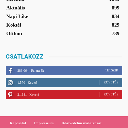
Aktuális
899
Napi Like
834
Koktél
829
Otthon
739
CSATLAKOZZ
TETSZIK
283,064
Rajongók
KÖVETÉS
1,570
Követő
KÖVETÉS
21,681
Követő
Kapcsolat
Impresszum
Adatvédelmi nyilatkozat