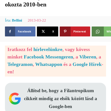
okozta 2010-ben
2013-03-22
Írta:
Bellini
Facebook
X
Pinterest
Wh
Iratkozz fel
hírlevelünkre
, vagy kövess
minket
Facebook Messengeren
, a
Viberen
, a
Telegramon
,
Whatsappon
és a
Google Hírek
-
en!
Állítsd be, hogy a Filantropikum
cikkeit mindig az elsők között lásd a
Google-ben