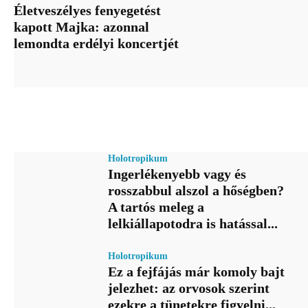
Életveszélyes fenyegetést
kapott Majka: azonnal
lemondta erdélyi koncertjét
Holotropikum
Ingerlékenyebb vagy és
rosszabbul alszol a hőségben?
A tartós meleg a
lelkiállapotodra is hatással...
Holotropikum
Ez a fejfájás már komoly bajt
jelezhet: az orvosok szerint
ezekre a tünetekre figyelni...