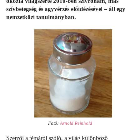
okozta világszerte 2010-ben szívroham, más
szívbetegség és agyvérzés előidézésével – áll egy
nemzetközi tanulmányban.
Fotó:
Arnold Reinhold
Szerzői a témáról szóló, a világ különböző