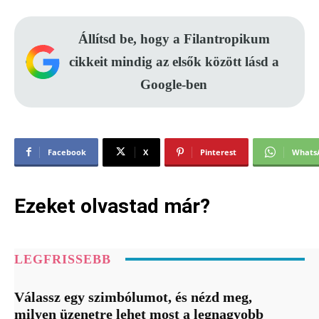
Állítsd be, hogy a Filantropikum
cikkeit mindig az elsők között lásd a
Google-ben
Facebook
X
Pinterest
Whats
Ezeket olvastad már?
LEGFRISSEBB
Válassz egy szimbólumot, és nézd meg,
milyen üzenetre lehet most a legnagyobb