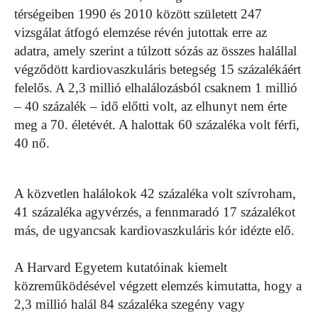
térségeiben 1990 és 2010 között született 247
vizsgálat átfogó elemzése révén jutottak erre az
adatra, amely szerint a túlzott sózás az összes halállal
végződött kardiovaszkuláris betegség 15 százalékáért
felelős. A 2,3 millió elhalálozásból csaknem 1 millió
– 40 százalék – idő előtti volt, az elhunyt nem érte
meg a 70. életévét. A halottak 60 százaléka volt férfi,
40 nő.
A közvetlen halálokok 42 százaléka volt szívroham,
41 százaléka agyvérzés, a fennmaradó 17 százalékot
más, de ugyancsak kardiovaszkuláris kór idézte elő.
A Harvard Egyetem kutatóinak kiemelt
közreműködésével végzett elemzés kimutatta, hogy a
2,3 millió halál 84 százaléka szegény vagy