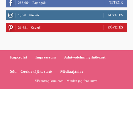
TETSZIK
283,064
Rajongók
KÖVETÉS
1,570
Követő
KÖVETÉS
21,681
Követő
Kapcsolat
Impresszum
Adatvédelmi nyilatkozat
Süti – Cookie tájékoztató
Médiaajánlat
©Filantropikum.com - Minden jog fenntartva!