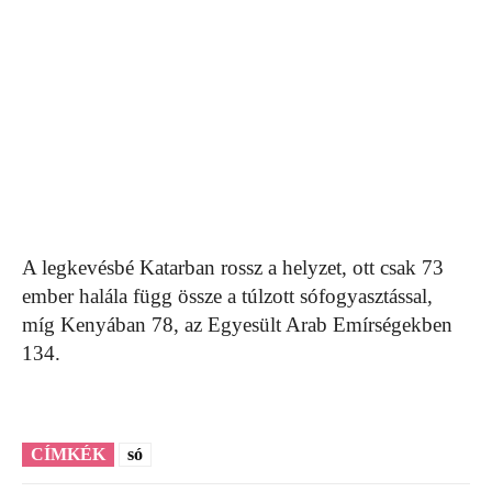
A legkevésbé Katarban rossz a helyzet, ott csak 73
ember halála függ össze a túlzott sófogyasztással,
míg Kenyában 78, az Egyesült Arab Emírségekben
134.
CÍMKÉK
só