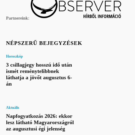
Partnereink:
NÉPSZERŰ BEJEGYZÉSEK
Horoszkóp
3 csillagjegy hosszú idő után
ismét reménytelibbnek
láthatja a jövőt augusztus 6-
án
Aktuális
Napfogyatkozás 2026: ekkor
lesz látható Magyarországról
az augusztusi égi jelenség