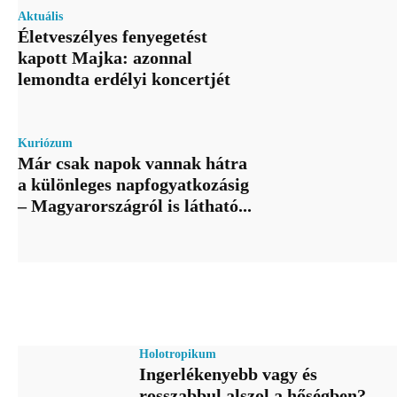
Aktuális
Életveszélyes fenyegetést
kapott Majka: azonnal
lemondta erdélyi koncertjét
Kuriózum
Már csak napok vannak hátra
a különleges napfogyatkozásig
– Magyarországról is látható...
Holotropikum
Ingerlékenyebb vagy és
rosszabbul alszol a hőségben?