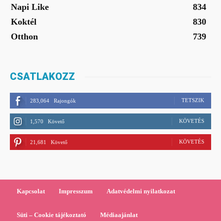
Napi Like
834
Koktél
830
Otthon
739
CSATLAKOZZ
TETSZIK
283,064
Rajongók
KÖVETÉS
1,570
Követő
KÖVETÉS
21,681
Követő
Kapcsolat
Impresszum
Adatvédelmi nyilatkozat
Süti – Cookie tájékoztató
Médiaajánlat