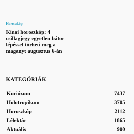
Horoszkóp
Kínai horoszkóp: 4
csillagjegy egyetlen bátor
lépéssel törheti meg a
magányt augusztus 6-án
KATEGÓRIÁK
Kuriózum
7437
Holotropikum
3705
Horoszkóp
2112
Lélektár
1865
Aktuális
900