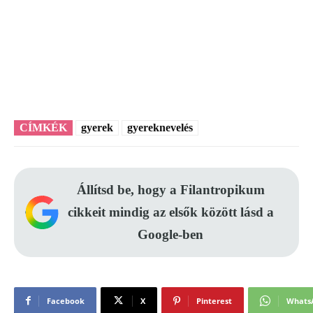
CÍMKÉK
gyerek
gyereknevelés
Állítsd be, hogy a Filantropikum
cikkeit mindig az elsők között lásd a
Google-ben
Facebook
X
Pinterest
Whats